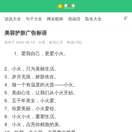
说说大全
句子大全
网名昵称
祝福语
取名大全

标语口号
签名大全
美容护肤广告标语
发布于 2024-06-18
分类：
标语口号
阅读(135)
爱说啦
1、爱我自己，更爱小火。
2、小火，只为美丽生活。
3、岁月无痕，娇肤依在。
4、做一个有温度的火苗——小火。
5、美由心生，让我们从小火开始。
6、五千年美女，小火爱。
7、你爱美丽，小火爱你。
8、小火小火，重塑生活。
9、小火，点亮你精致的美。