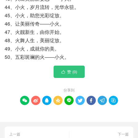
44、小火，岁月流转，光华永驻。
45、小火，助您光彩绽放。
46、让美丽传奇——小火。
47、火靓新生，由你开始。
48、火舞人生，美丽绽放。
49、小火，成就你的美。
50、五彩斑斓的火——小火。
赞 (
0
)

分享到









上一篇
下一篇