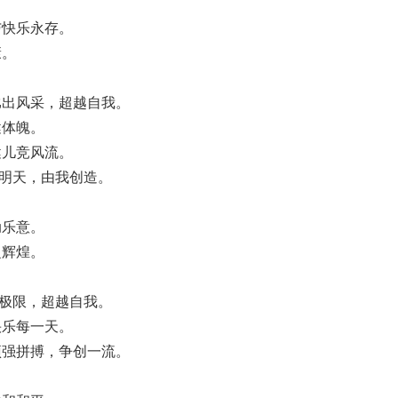
与快乐永存。
康。
比出风采，超越自我。
健体魄。
健儿竞风流。
天明天，由我创造。
动乐意。
之辉煌。
破极限，超越自我。
快乐每一天。
顽强拼搏，争创一流。