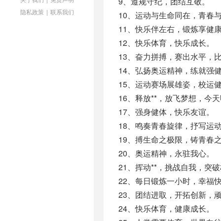
9、遵规守纪，团结互敬。
隐私政策
|
联系我们
10、运动与生命同在，青春
11、快乐伴左右，锻炼享健
12、快乐体育，快乐成长。
13、奋力拼搏，赛出水平，
14、弘扬奥运精神，练就强
15、运动赛场展雄姿，校运
16、释放**，放飞梦想，今
17、强身健体，快乐友谊。
18、鸣奏青春旋律，抒写运
19、搏生命之极限，铸青春
20、奥运精神，永驻我心。
21、挥动**，挑战自我，突
22、每日锻炼一小时，幸福
23、团结进取，开拓创新，
24、快乐体育，健康成长。