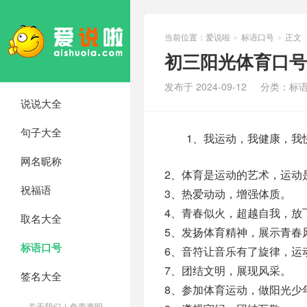
当前位置：
爱说啦
标语口号
正文
>
>
初三阳光体育口号
发布于 2024-09-12
分类：
标
说说大全
句子大全
1、我运动，我健康，我
网名昵称
2、体育是运动的艺术，运动
祝福语
3、热爱动动，增强体质。
4、青春似火，超越自我，放
取名大全
5、发扬体育精神，展示青春
标语口号
6、音符让音乐有了旋律，运
7、团结文明，展现风采。
签名大全
8、参加体育运动，做阳光少
关于我们
|
免责声明