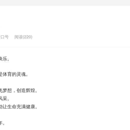
语口号
阅读(220)
快乐。
是体育的灵魂。
飞梦想，创造辉煌。
风采。
动让生命充满健康。
年。