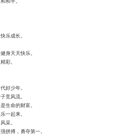
往和和平。
里快乐成长。
天健身天天快乐。
限精彩。
时代好少年。
骄子竞风流。
乐是生命的财富。
快乐一起来。
春风采。
顽强拼搏，勇夺第一。