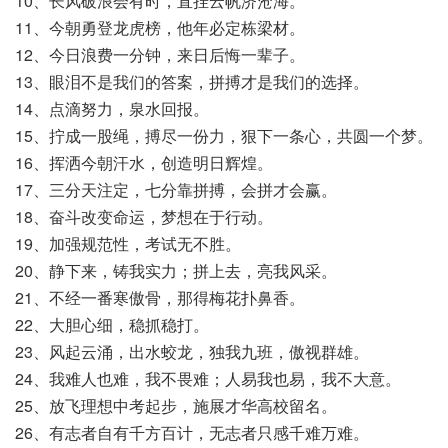
10、长风破浪会有时，直挂云帆济沧海。
11、今朝勇登龙虎榜，他年必定栋梁材。
12、今日浪费一分钟，来日后悔一辈子。
13、眼泪不是我们的答案，拼搏才是我们的选择。
14、点滴努力，泉水回报。
15、拧成一股绳，搏尽一份力，狠下一条心，共圆一个梦。
16、挥洒今朝汗水，创造明日辉煌。
17、三分天注定，七分靠拼搏，会拼才会赢。
18、奋斗改变命运，梦想在于行动。
19、加强规范性，考试无不胜。
20、静下来，铸我实力；拼上去，亮我风采。
21、不经一番寒傲骨，那得梅花扑鼻香。
22、大胆心细，稳抓稳打。
23、风起云涌，出水蛟龙，独我九班，傲视群雄。
24、我难人也难，我不畏难；人易我也易，我不大意。
25、放飞理想中考起步，施展才华高校留名。
26、有志者自有千方百计，无志者只感千难万难。