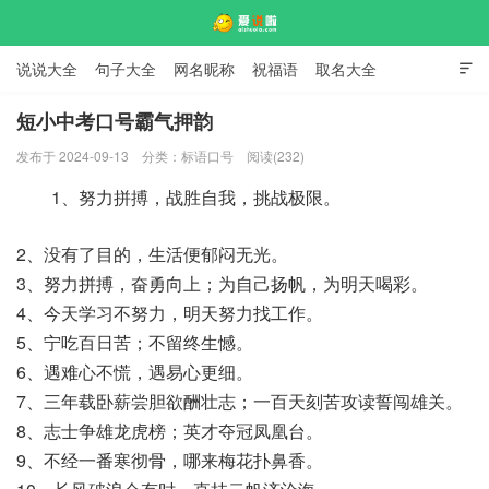
说说大全
句子大全
网名昵称
祝福语
取名大全

标语口号
签名大全
短小中考口号霸气押韵
发布于 2024-09-13
分类：
标语口号
阅读(232)
爱说啦
1、努力拼搏，战胜自我，挑战极限。
2、没有了目的，生活便郁闷无光。
3、努力拼搏，奋勇向上；为自己扬帆，为明天喝彩。
4、今天学习不努力，明天努力找工作。
5、宁吃百日苦；不留终生憾。
6、遇难心不慌，遇易心更细。
7、三年载卧薪尝胆欲酬壮志；一百天刻苦攻读誓闯雄关。
8、志士争雄龙虎榜；英才夺冠凤凰台。
9、不经一番寒彻骨，哪来梅花扑鼻香。