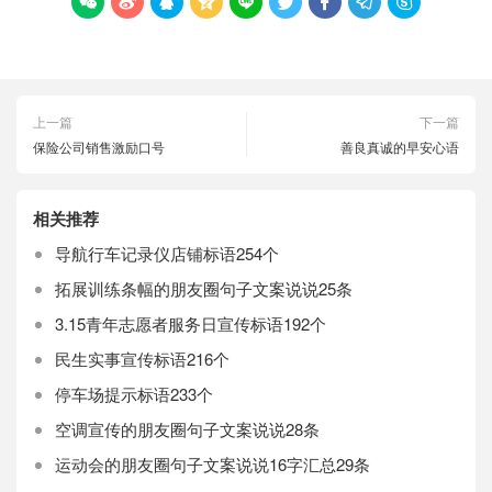









上一篇
下一篇
保险公司销售激励口号
善良真诚的早安心语
相关推荐
导航行车记录仪店铺标语254个
拓展训练条幅的朋友圈句子文案说说25条
3.15青年志愿者服务日宣传标语192个
民生实事宣传标语216个
停车场提示标语233个
空调宣传的朋友圈句子文案说说28条
运动会的朋友圈句子文案说说16字汇总29条