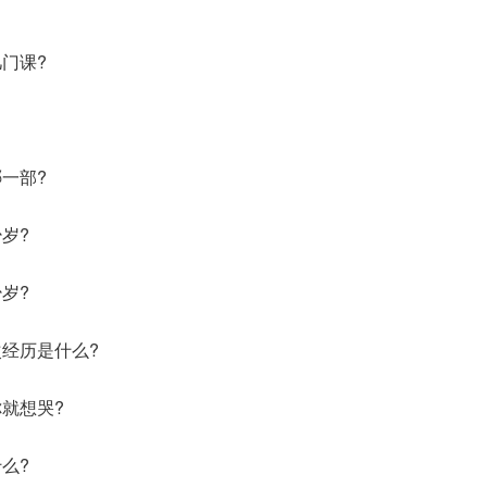
门课?
一部?
岁?
岁?
经历是什么?
就想哭?
么?