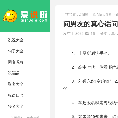
当前位置：
爱说啦
真心话大冒险
>
>
问男友的真心话问
发布于 2026-05-18
分类：
真
说说大全
句子大全
1、上厕所后洗手么。
网名昵称
2、高中时代，你看哪位老
祝福语
3、刘强东(清空购物车)2.马
取名大全
亿)
标语口号
4、学超级名模走秀绕场
签名大全
5、如果能预知未来，你最
关于我们
|
免责声明