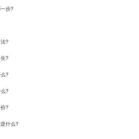
一步?
法?
生?
么?
么?
价?
是什么?