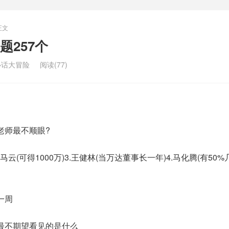
正文
题257个
心话大冒险
阅读(77)
师最不顺眼?
云(可得1000万)3.王健林(当万达董事长一年)4.马化腾(有50%
一周
不期望看见的是什么