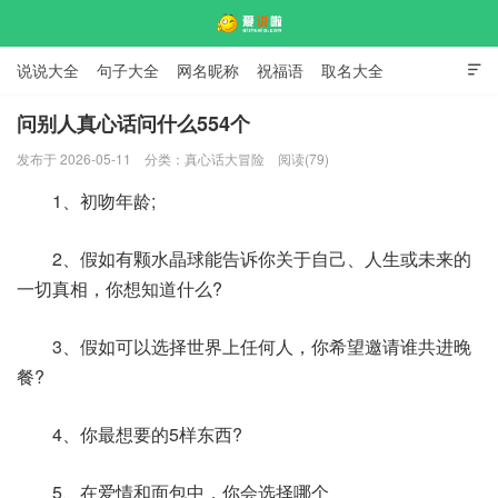
说说大全
句子大全
网名昵称
祝福语
取名大全

标语口号
签名大全
问别人真心话问什么554个
发布于 2026-05-11
分类：
真心话大冒险
阅读(79)
爱说啦
1、初吻年龄;
2、假如有颗水晶球能告诉你关于自己、人生或未来的
一切真相，你想知道什么?
3、假如可以选择世界上任何人，你希望邀请谁共进晚
餐?
4、你最想要的5样东西?
5、在爱情和面包中，你会选择哪个