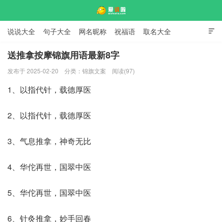
说说大全
句子大全
网名昵称
祝福语
取名大全

标语口号
签名大全
送推拿按摩锦旗用语最新8字
发布于 2025-02-20
分类：
锦旗文案
阅读(97)
爱说啦
1、以指代针，载德厚医
2、以指代针，载德厚医
3、气息推拿，神奇无比
4、华佗再世，国翠中医
5、华佗再世，国翠中医
6、针灸推拿，妙手回春