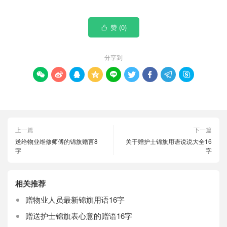
赞 (
0
)

分享到









上一篇
下一篇
送给物业维修师傅的锦旗赠言8
关于赠护士锦旗用语说说大全16
字
字
相关推荐
赠物业人员最新锦旗用语16字
赠送护士锦旗表心意的赠语16字