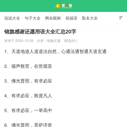
说说大全
句子大全
网名昵称
祝福语
取名大全

标语口号
签名大全
锦旗感谢还愿用语大全汇总20字
发布于 2024-10-26
分类：
锦旗文案
阅读(91)
爱说啦
1、天道地道人道道法自然，心通法通智通天道玄通
2、循声救苦，在世观音
3、佛光普照，有求必应
4、有求必应，救渡凡人
5、有求必应，一举高中
6、佛光普照，菩萨济世