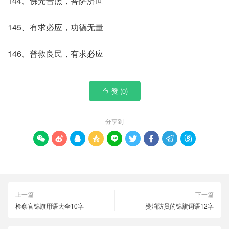
144、佛光普照，菩萨济世
145、有求必应，功德无量
146、普救良民，有求必应
赞 (
0
)

分享到









上一篇
下一篇
检察官锦旗用语大全10字
赞消防员的锦旗词语12字