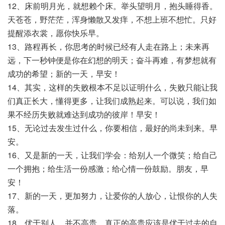
12、床前明月光，就想赖个床。举头望明月，抱头睡得香。
天苍苍，野茫茫，浑身懒散又发痒，不想上班不想忙。只好
提醒添衣裳，愿你快乐早。
13、路程再长，你思考的时候已经有人走在路上；未来再
远，下一秒钟便是你在幻想的明天；奋斗再难，有梦想就有
成功的希望；新的一天，早安！
14、其实，这样的失败根本不足以证明什么，失败只能让我
们真正长大，懂得更多，让我们成熟起来。可以说，我们如
果不经历失败就难达到成功的彼岸！早安！
15、无论过去发生过什么，你要相信，最好的尚未到来。早
安。
16、又是新的一天，让我们学会：给别人一个微笑；给自己
一个拥抱；给生活一份感激；给心情一份鼓励。朋友，早
安！
17、新的一天，更加努力，让爱你的人放心，让恨你的人失
落。
18、优于别人，并不高贵，真正的高贵应该是优于过去的自