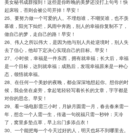
美女秘书成群报到！这些是你昨晚的美梦还没打上句号！快
起床啦，否则会被公司开掉！早安！
25、要努力做一个可爱的人。不埋怨谁，不嘲笑谁，也不羡
慕谁，阳光下灿烂，风雨中奔跑，别人的幸福你复制不了，
做自己的梦，走自己的路！早安！
26、伟人之所以伟大，是因为他与别人共处逆境时，别人失
去了信心，他却下定决心实现自己的目标。早安！
27、小时侯，幸福是一件东西，拥有就幸福；长大后，幸福
是一个目标，达到就幸福；成熟后，发现幸福原来是一种心
态，领悟就幸福。
28、在任何一个美妙的夜晚，都会深深地想起你。想你的时
候，我会坐在桌旁，拿起笔轻轻写着长长的文章，字字都是
对你的思念。早安！
29、看一场电影需三小时，月缺月圆需一月，春去春来需一
年，想念一个人需一生，传递一句祝福只需一秒钟：天冷
了，窝里多垫点草，早上出门多添点衣！
30、一个能把每一个今天过好的人，明天也坏不到哪里去。