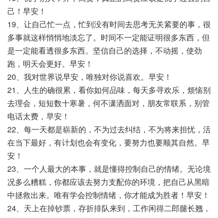
己！早安！
19、让自己忙一点，忙到没有时间去思考无关紧要的事，很
多事就这样悄悄地淡忘了。时间不一定能证明很多东西，但
是一定能看透很多东西。坚信自己的选择，不动摇，使劲
跑，明天会更好。早安！
20、我对世界说早安，唯独对你说喜欢。早安！
21、人生的确很累，看你如何品味，每天多寻欢乐，烦恼别
去理会，短短数十寒暑，何不潇洒面对，朋友常联系，别管
电话太费，早安！
22、每一天都是崭新的，不为过去纠结，不为将来担忧，活
在当下最好，有计划也会有变化，要努力也要顺其自然。早
安！
23、一个人最大的本事，就是懂得控制自己的情绪。无论境
况多么糟糕，你都应该去努力支配你的环境，把自己从黑暗
中拯救出来。唯有学会控制情绪，你才能成为胜者！早安！
24、天上在掉钞票，存折排队来到，工作闲得二郎腿长翘，