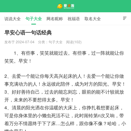
说说大全
句子大全
网名昵称
祝福语
取名大全

标语口号
签名大全
早安心语一句话经典
发布于 2024-07-04
分类：
句子大全
阅读(102)
爱说啦
1、有些事，笑笑就能过去。有些事，过一阵就能让你
笑笑。早安！
2、去爱一个能让你每天高兴起床的人！去爱一个能让你做
事充满动力的人！永远彼此陪伴，成为对方的阳光。早安！
3、好好善待自己，过去的能忘则忘，眼前的能不计较就放
开，未来的不要想得太多。早安！
4、清晨的阳光洒在你温暖的大床上，你挣扎着想要起床，
可是你身体里的小懒虫死活不让，此时闹铃第n次又响，带
着万分不情愿终于下了床…怎么样，跟你像不像？哈哈，小