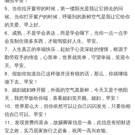
懒虫早安！
5、当你拉开窗帘的时候，第一缕阳光是我让它捎去的问
候。当你打开窗户的时候，呼吸到的新鲜空气是我让它给你
的关爱。早上好。
6、成熟，不是学会表达，而是学会咽下，当你一点一点学
会克制住很多东西，才能驾驭好人生。早安。
7、人生真正的幸福快乐，起始于心灵深处的憧憬，根源于
勤劳双手的缔造，心简单，世界就简单，守望幸福，笑迎今
天。早安。
8、假如你知道自己这样做并没有错的话，那么，你就继续
做下去。早安！
9、媳妇媳妇睁开眼，外面的空气真新鲜，今天又是个艳阳
天，我把早饭给你端，喜看媳妇笑开颜。媳妇，早安！
10、世界那么大，但你依然可以让自己闪闪发光，只要你相
信自己可以。早安！
11、发现资费尚富余，故赐卿家信息一条，此信息有招财进
宝之效，实乃居家旅行之必备，祝周一高兴欢愉。