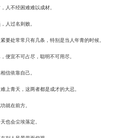
树，人不经困难难以成材。
损，人过名则败。
但紧要处常常只有几条，特别是当人年青的时候。
尽，便宜不可占尽，聪明不可用尽。
如相信依靠自己。
，难上青天，这两者都是成才的大忌。
成功就在前方。
一天也会尘埃落定。
要在别人风景里面仰视。