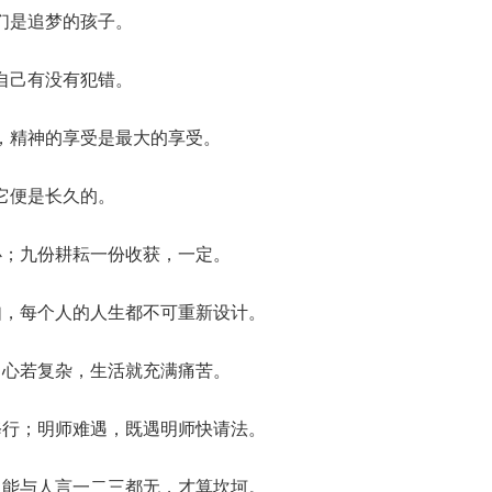
们是追梦的孩子。
自己有没有犯错。
，精神的享受是最大的享受。
它便是长久的。
必；九份耕耘一份收获，一定。
如，每个人的人生都不可重新设计。
；心若复杂，生活就充满痛苦。
修行；明师难遇，既遇明师快请法。
，能与人言一二三都无，才算坎坷。