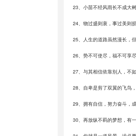
23、小苗不经风雨长不成大
24、物过盛则衰，事过美则
25、人生的道路虽然漫长，
26、势不可使尽，福不可享
27、与其相信依靠别人，不
28、自卑是剪了双翼的飞鸟
29、拥有自信，努力奋斗，
30、再放纵不羁的梦想，有
31、你就是一道风景，没必