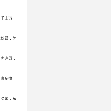
越千山万
色秋景，美
轻声许愿：
健康多快
福温馨，短