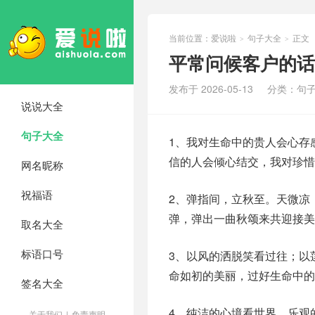
当前位置：
爱说啦
句子大全
正文
>
>
平常问候客户的话
发布于 2026-05-13
分类：
句
说说大全
句子大全
1、我对生命中的贵人会心存
信的人会倾心结交，我对珍惜
网名昵称
祝福语
2、弹指间，立秋至。天微凉
弹，弹出一曲秋颂来共迎接美
取名大全
标语口号
3、以风的洒脱笑看过往；以
命如初的美丽，过好生命中的
签名大全
4、纯洁的心境看世界，乐观
关于我们
|
免责声明