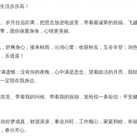
生活步步高！
意。岁月拉远距离，把思念放进电波里，带着最诚挚的祝福，飞
季，愿你保重身体，心情更美丽。
风，舒爽身心；接来秋雨，沁润心窝；收获秋实，五谷丰登；润
，乐逍遥！
布满遗憾；没有你的夜晚，心中满是思念。望着皓洁的月亮，我
一定陪在我身边。
的笑意、带着我的问候、带着我的祝福，发给你一条短信：平安
愿你好梦成真，财源滚滚，事业兴旺，工作顺心，家庭和睦，幸
，春分开心。