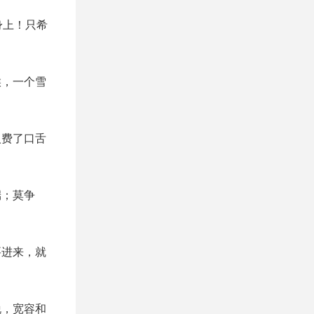
身上！只希
候，一个雪
人费了口舌
端；莫争
要进来，就
脱，宽容和