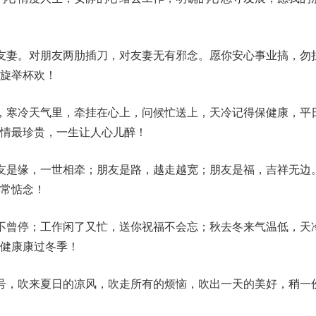
友妻。对朋友两肋插刀，对友妻无有邪念。愿你安心事业搞，勿
旋举杯欢！
，寒冷天气里，牵挂在心上，问候忙送上，天冷记得保健康，平
情最珍贵，一生让人心儿醉！
友是缘，一世相牵；朋友是路，越走越宽；朋友是福，吉祥无边
常惦念！
不曾停；工作闲了又忙，送你祝福不会忘；秋去冬来气温低，天
健康康过冬季！
号，吹来夏日的凉风，吹走所有的烦恼，吹出一天的美好，稍一