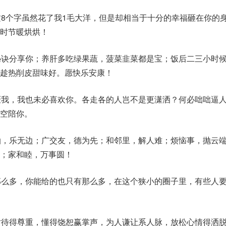
这8个字虽然花了我1毛大洋，但是却相当于十分的幸福砸在你的
时节暖烘烘！
秘诀分享你；养肝多吃绿果蔬，菠菜韭菜都是宝；饭后二三小时
趁热削皮甜味好。愿快乐安康！
厌我，我也未必喜欢你。各走各的人岂不是更潇洒？何必咄咄逼
空陪你。
泊，乐无边；广交友，德为先；和邻里，解人难；烦恼事，抛云
；家和睦，万事圆！
那么多，你能给的也只有那么多，在这个狭小的圈子里，有些人
对待得尊重，懂得饶恕赢掌声，为人谦让系人脉，放松心情得洒