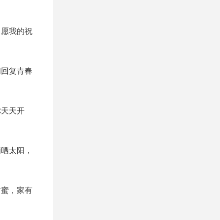
，愿我的祝
间回复青春
你天天开
晒晒太阳，
甜蜜，家有