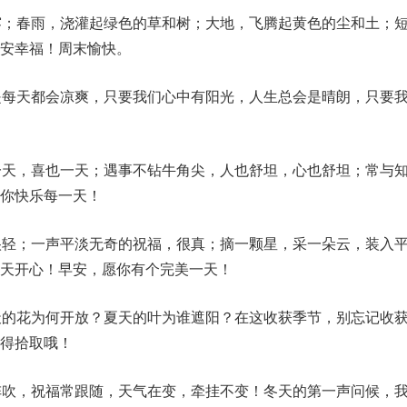
雾；春雨，浇灌起绿色的草和树；大地，飞腾起黄色的尘和土；
安幸福！周末愉快。
是每天都会凉爽，只要我们心中有阳光，人生总会是晴朗，只要
一天，喜也一天；遇事不钻牛角尖，人也舒坦，心也舒坦；常与
你快乐每一天！
很轻；一声平淡无奇的祝福，很真；摘一颗星，采一朵云，装入
天开心！早安，愿你有个完美一天！
天的花为何开放？夏天的叶为谁遮阳？在这收获季节，别忘记收
得拾取哦！
阵吹，祝福常跟随，天气在变，牵挂不变！冬天的第一声问候，