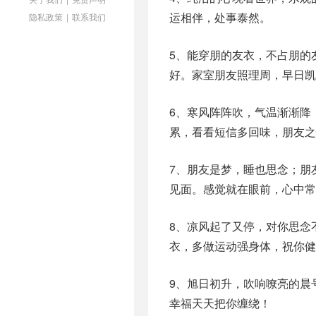
运相伴，处事泰然。
隐私政策
|
联系我们
5、能穿朋的友衣，不占朋的
好。家室朋友照理周，早日凯
6、寒风阵阵吹，气温渐渐降
累，看看短信多回味，朋友之
7、朋友是梦，睡也思念；朋
见面。感觉就在眼前，心中常
8、凉风起了又停，对你思念
衣，多做运动强身体，祝你健
9、旭日初升，吹响嘹亮的晨
幸福天天把你缠绕！