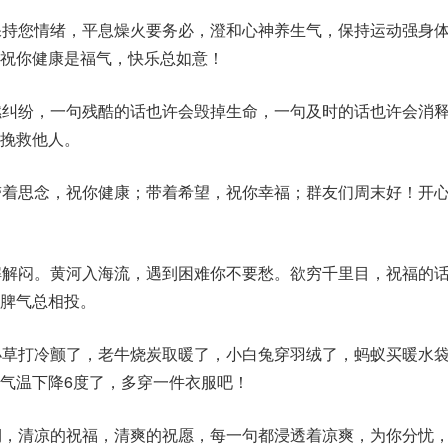
保持您情绪，平息燥火要务必，澄和心神养生气，保持运动强身
祝你健康是福气，快乐总如意！
燃纠纷，一句残酷的话也许会毁掉生命，一句及时的话也许会消
挽救他人。
带着思念，祝你健康；带着希望，祝你幸福；群友们周末好！开
解解闷。黄河入海流，遇到困难你不要愁。欲穷千里目，祝福的
脾气总相投。
小草打冷颤了，老牛烧炭取暖了，小白兔穿羽绒了，蚂蚁买暖水
气温下降6度了，多穿一件衣服吧！
期，清凉的祝福，清爽的祝愿，每一句都浸透着凉爽，为你分忧