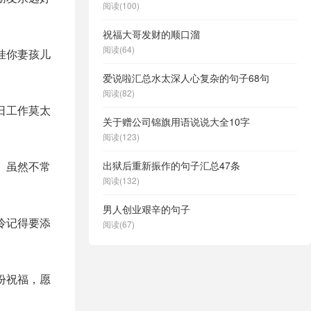
阅读(100)
祝福大哥发财的顺口溜
阅读(64)
挂你妻孩儿
爱说啦汇总水太深人心复杂的句子68句
阅读(82)
日工作莫太
关于赠公司锦旗用语说说大全10字
阅读(123)
。虽然不常
出狱后重新振作的句子汇总47条
阅读(132)
男人创业艰辛的句子
冷记得要添
阅读(67)
份祝福，愿