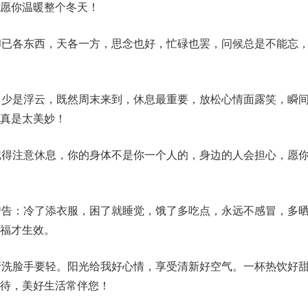
愿你温暖整个冬天！
却已各东西，天各一方，思念也好，忙碌也罢，问候总是不能忘
多少是浮云，既然周末来到，休息最重要，放松心情面露笑，瞬
真是太美妙！
记得注意休息，你的身体不是你一个人的，身边的人会担心，愿
转告：冷了添衣服，困了就睡觉，饿了多吃点，永远不感冒，多
福才生效。
牙洗脸手要轻。阳光给我好心情，享受清新好空气。一杯热饮好
期待，美好生活常伴您！