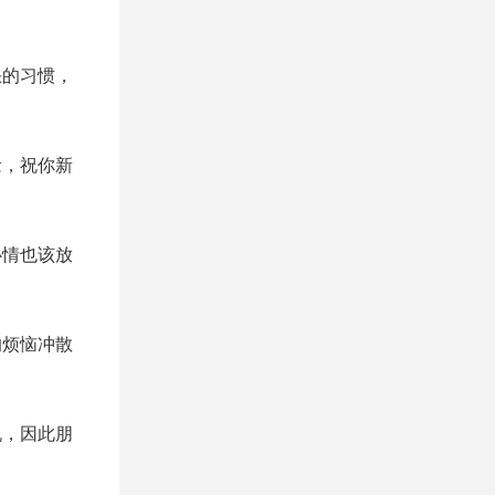
缺的习惯，
念，祝你新
心情也该放
的烦恼冲散
机，因此朋