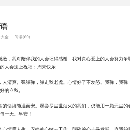
语
子大全
阅读(69)
感激，我对陪伴我的人会记得感谢，我对真心爱上的人会努力争
的人会送上祝福：周末快乐！
，人清爽。弹弹弹，弹走秋老虎。心情好了不发怒。我弹，我弹
好的立秋。
莲的恬淡随遇而安。愿尝尽尘世烟火的我们，仍能用一颗无尘的
每一天。早安！
的心情度人生，安静的心绪去工作，明确的心志寻发展，愿我的