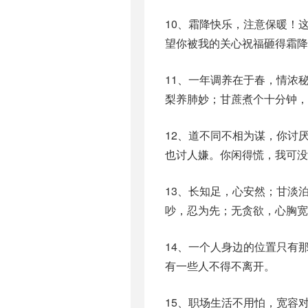
10、霜降快乐，注意保暖！
望你被我的关心祝福砸得霜降
11、一年调养在于春，情浓
梨养肺妙；甘蔗煮个十分钟，
12、道不同不相为谋，你讨
也讨人嫌。你闲得慌，我可没
13、长知足，心安然；甘淡
吵，忍为先；无贪欲，心胸宽
14、一个人身边的位置只有
有一些人不得不离开。
15、职场生活不用怕，宽容