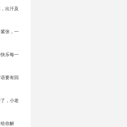
体，出汗及
释紧张，一
心快乐每一
话语要有回
袋了，小老
，给你解