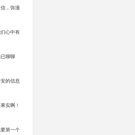
短信，弥漫
我们心中有
知已聊聊
平安的信息
获果实啊！
我要第一个