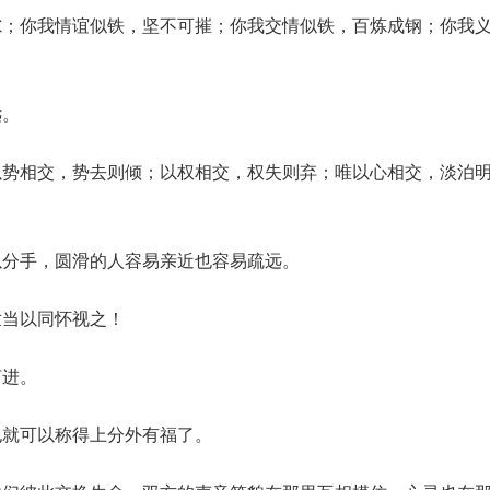
隙；你我情谊似铁，坚不可摧；你我交情似铁，百炼成钢；你我
远。
以势相交，势去则倾；以权相交，权失则弃；唯以心相交，淡泊
以分手，圆滑的人容易亲近也容易疏远。
世当以同怀视之！
言进。
也就可以称得上分外有福了。