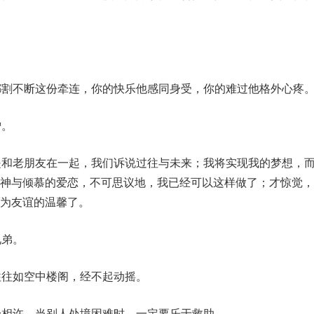
都割不断这份牵连，你的快乐他感同身受，你的难过他格外心疼
憎。
是和老朋友在一起，我们诉说过往与未来；我将实现我的梦想，
眼神与倾慕的爱恋，不可思议地，我已经可以这样做了；才惊觉，
为友谊的温馨了。
兄弟。
往往如空中楼阁，经不起动摇。
身相许，当别人处境困难时，一定要乐于救助。