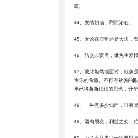
寂。
44、友情如酒，烈而沁心。
45、无论在海角还是天边，
46、结交非贤良，难免生爱
47、彼此坦然地面对，就像
逐你的希望。不再有钦羡的
早已将断断续续的思念，升华
48、一生有多少知己，唯有
49、酒肉朋友，利益之交，
50、为了正义事业一定要以