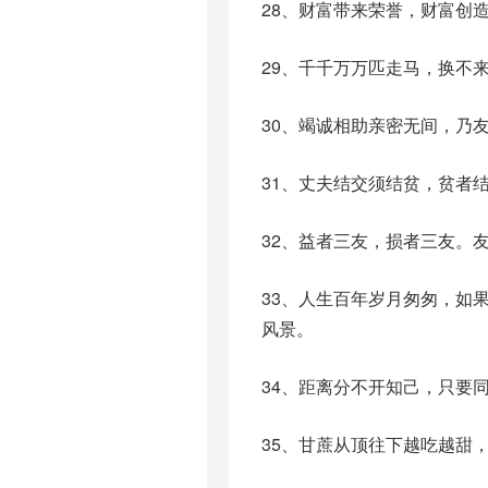
28、财富带来荣誉，财富创
29、千千万万匹走马，换不
30、竭诚相助亲密无间，乃
31、丈夫结交须结贫，贫者
32、益者三友，损者三友。
33、人生百年岁月匆匆，如
风景。
34、距离分不开知己，只要
35、甘蔗从顶往下越吃越甜