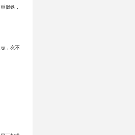
义重似铁，
明志，友不