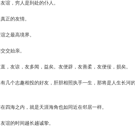
造友谊，穷人是到处的仆人。
来真正的友情。
友谊之最高境界。
结交交始亲。
友直，友谅，友多闻，益矣。友便辟，友善柔，友便佞，损矣。
果有几个志趣相投的好友，肝胆相照执手一生，那将是人生长河
同在四海之内，就是天涯海角也如同近在邻居一样。
，友谊的时间越长越诚挚。