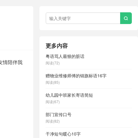

更多内容
粤语骂人最狠的脏话
友情陪伴我
阅读(72)
赠物业维修师傅的锦旗标语16字
阅读(85)
幼儿园中班家长寄语简短
阅读(67)
部门宣传口号
阅读(82)
干净短句暖心10字