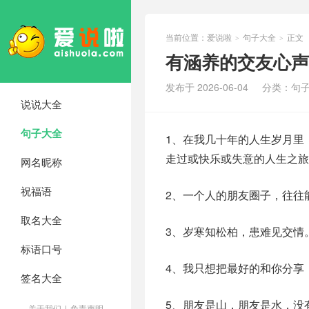
当前位置：
爱说啦
句子大全
正文
>
>
有涵养的交友心声
发布于 2026-06-04
分类：
句
说说大全
句子大全
1、在我几十年的人生岁月里
走过或快乐或失意的人生之旅
网名昵称
祝福语
2、一个人的朋友圈子，往往
取名大全
3、岁寒知松柏，患难见交情
标语口号
4、我只想把最好的和你分享
签名大全
5、朋友是山，朋友是水，没
关于我们
|
免责声明