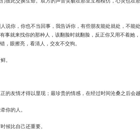
他们彼此交换生命。双方的声音笑貌在那里互相模仿，心灵也在
别人说你，你也不当回事，我告诉你，有些朋友能处就处，不能
，有事就来找你的那种人，该翻脸时就翻脸，反正你又用不着她，
错，眼擦亮，看清人，交友不交狗。
新鲜。
。
真正的友情才得以显现；最珍贵的情感，在经过时间沧桑之后会
挂牵你的人。
有时候比自己还重要。