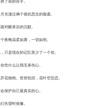
去拼了命的在乎。
着月光漫过俩个彼此思念的脸庞。
愿面对醒来后的沉默。
这个夜晚温柔如鹿，一切如初。
忆，只是现在的记忆里少了一个你。
，你凭什么让我无辜伤心。
花开花独艳。世世轮回，花叶空悲恋。
学会保护自己最真实的心。
我们失望时很像。