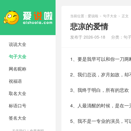
当前位置：
爱说啦
句子大全
正文
>
>
悲凉的爱情
发布于 2026-05-18
分类：
句
说说大全
句子大全
1、要是我早可以和你一刀两
网名昵称
2、我们总说，岁月如故，却
祝福语
3、我终于明白，所有的悲欢
取名大全
4、人最清醒的时候，是在一
标语口号
签名大全
5、我不是一专业的演员，可
关于我们
|
免责声明