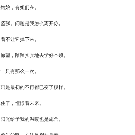
好姑娘，有姐们在。
更坚强。问题是我怎么离开你。
忍着不让它掉下来。
的愿望，踏踏实实地去学好本领。
世，只有那么一次。
谅只是最初的不再都已变了模样。
记住了，憧憬着未来。
使阳光给予我的温暖也是施舍。
，前进的唯一方法是别往后看。