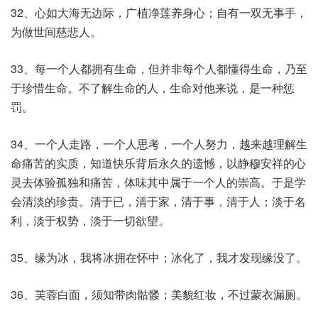
32、心如大海无边际，广植净莲养身心；自有一双无事手，
为做世间慈悲人。
33、每一个人都拥有生命，但并非每个人都懂得生命，乃至
于珍惜生命。不了解生命的人，生命对他来说，是一种惩
罚。
34、一个人走路，一个人思考，一个人努力，越来越理解生
命痛苦的实质，知道快乐背后永久的遗憾，以静穆安祥的心
灵去体验孤独和痛苦，体味其中属于一个人的崇高。于是学
会清淡的珍贵。清于已，清于家，清于事，清于人；淡于名
利，淡于权势，淡于一切欲望。
35、缘为冰，我将冰拥在怀中；冰化了，我才发现缘没了。
36、芙蓉白面，须知带肉骷髅；美貌红妆，不过蒙衣漏厕。