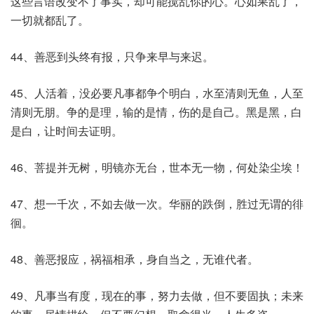
这些言语改变不了事实，却可能搅乱你的心。心如果乱了，
一切就都乱了。
44、善恶到头终有报，只争来早与来迟。
45、人活着，没必要凡事都争个明白，水至清则无鱼，人至
清则无朋。争的是理，输的是情，伤的是自己。黑是黑，白
是白，让时间去证明。
46、菩提并无树，明镜亦无台，世本无一物，何处染尘埃！
47、想一千次，不如去做一次。华丽的跌倒，胜过无谓的徘
徊。
48、善恶报应，祸福相承，身自当之，无谁代者。
49、凡事当有度，现在的事，努力去做，但不要固执；未来