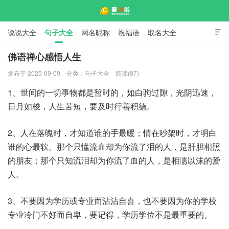
说说大全
句子大全
网名昵称
祝福语
取名大全

标语口号
签名大全
佛语禅心感悟人生
发布于 2025-09-09
分类：
句子大全
阅读(87)
爱说啦
1、世间的一切事物都是暂时的，如白驹过隙，光阴迅速，
日月如梭，人生苦短，要及时行善积德。
2、人在落魄时，才知道谁的手最暖；情在吵架时，才明白
谁的心最软。那个只懂流血却为你流了泪的人，是肝胆相照
的朋友；那个只知流泪却为你流了血的人，是相濡以沫的爱
人。
3、不要因为学历或专业而沾沾自喜，也不要因为你的学校
专业冷门不好而自卑，要记得，学历学位不是最重要的。