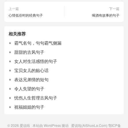
上一篇
下一篇
心情低谷时的经典句子
喝酒有故事的句子
相关推荐
霸气名句，句句霸气侧漏
甜甜的古风句子
女人对生活感悟的句子
宝贝女儿的贴心话
表达兄弟情的短句
令人失望的句子
忧伤人生哲理古风句子
祝福姐姐的句子
© 2026
爱说啦
本站由
WordPress
驱动 爱说啦(AiShuoLa.Com)
鄂ICP备