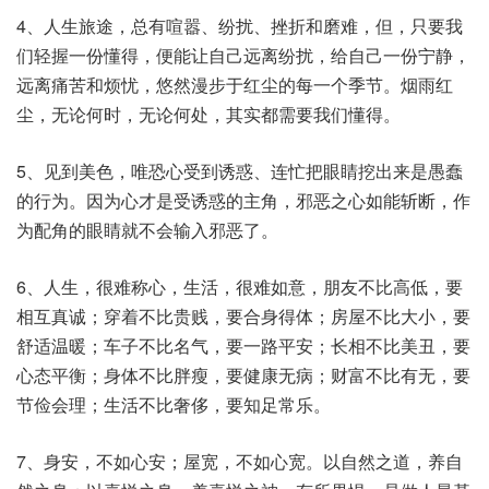
4、人生旅途，总有喧嚣、纷扰、挫折和磨难，但，只要我
们轻握一份懂得，便能让自己远离纷扰，给自己一份宁静，
远离痛苦和烦忧，悠然漫步于红尘的每一个季节。烟雨红
尘，无论何时，无论何处，其实都需要我们懂得。
5、见到美色，唯恐心受到诱惑、连忙把眼睛挖出来是愚蠢
的行为。因为心才是受诱惑的主角，邪恶之心如能斩断，作
为配角的眼睛就不会输入邪恶了。
6、人生，很难称心，生活，很难如意，朋友不比高低，要
相互真诚；穿着不比贵贱，要合身得体；房屋不比大小，要
舒适温暖；车子不比名气，要一路平安；长相不比美丑，要
心态平衡；身体不比胖瘦，要健康无病；财富不比有无，要
节俭会理；生活不比奢侈，要知足常乐。
7、身安，不如心安；屋宽，不如心宽。以自然之道，养自