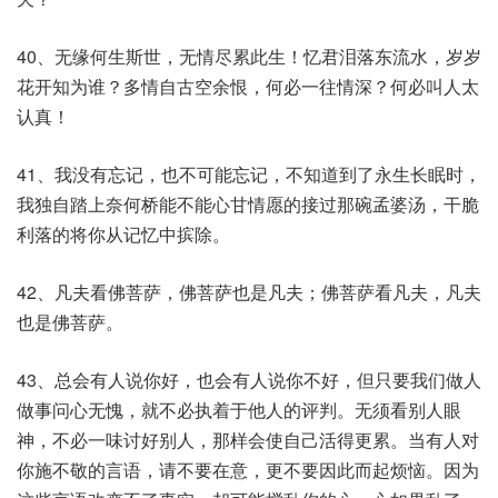
40、无缘何生斯世，无情尽累此生！忆君泪落东流水，岁岁
花开知为谁？多情自古空余恨，何必一往情深？何必叫人太
认真！
41、我没有忘记，也不可能忘记，不知道到了永生长眠时，
我独自踏上奈何桥能不能心甘情愿的接过那碗孟婆汤，干脆
利落的将你从记忆中摈除。
42、凡夫看佛菩萨，佛菩萨也是凡夫；佛菩萨看凡夫，凡夫
也是佛菩萨。
43、总会有人说你好，也会有人说你不好，但只要我们做人
做事问心无愧，就不必执着于他人的评判。无须看别人眼
神，不必一味讨好别人，那样会使自己活得更累。当有人对
你施不敬的言语，请不要在意，更不要因此而起烦恼。因为