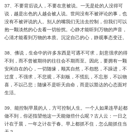
37、不要背后说人，不要在意被说。一无是处的人没得可
说，越是出色的人越会被人说。世间没有不被评论的事，也
没有不被评说的人。别人的嘴我们无法去控制，但我们可以
抱一颗淡然的心去看一切纷扰。心静才能听到万物的声音，
心清才能看到万物的本质。沉淀自己的心，静观事态变迁。
38、佛说，生命中的许多东西是可遇不可求，刻意强求的得
不到，而不曾被期待的往往会不期而至。因此，要拥有一颗
安闲自在的心，一切随缘，顺其自然，不怨怒，不躁进，不
过度，不强求，不悲观，不刻板，不慌乱，不忘形，不以物
喜，不以己悲；随缘不是听天由命，而是以豁达的心态面对
生活。
39、能控制早晨的人，方可控制人生。一个人如果连早起都
做不到，你还指望他这一天能做些什么呢？古人云：一日之
计在于晨，一年之计在于春。早上都抓不住，怎么能抓住当
天？