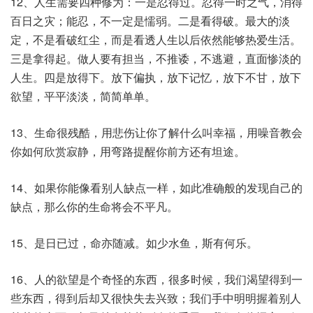
12、人生需要四种修为：一是忍得过。忍得一时之气，消得
百日之灾；能忍，不一定是懦弱。二是看得破。最大的淡
定，不是看破红尘，而是看透人生以后依然能够热爱生活。
三是拿得起。做人要有担当，不推诿，不逃避，直面惨淡的
人生。四是放得下。放下偏执，放下记忆，放下不甘，放下
欲望，平平淡淡，简简单单。
13、生命很残酷，用悲伤让你了解什么叫幸福，用噪音教会
你如何欣赏寂静，用弯路提醒你前方还有坦途。
14、如果你能像看别人缺点一样，如此准确般的发现自己的
缺点，那么你的生命将会不平凡。
15、是日已过，命亦随减。如少水鱼，斯有何乐。
16、人的欲望是个奇怪的东西，很多时候，我们渴望得到一
些东西，得到后却又很快失去兴致；我们手中明明握着别人