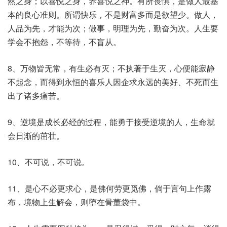
然之身；以喜悦之身，养喜悦之神。有所畏惧，是做人最基
本的良心准则。所谓快乐，不是财富多而是欲望少。做人，
人品为先，才能为次；做事，明理为先，勤奋为次。人生要
学会不抱怨，不等待，不盲从。
8、万物皆无常，有生必有灭；不执著于生灭，心便能寂静
不起念，而得到永恒的喜乐人因企求永远的美好、不死而生
出了诸多痛苦。
9、逆境是成长必经的过程，能勇于接受逆境的人，生命就
会日渐的茁壮。
10、不可说，不可说。
11、是心不必更求心，是佛何劳更觅佛，倘于言句上作露
布，境物上生解会，则堕在骨董袋中。