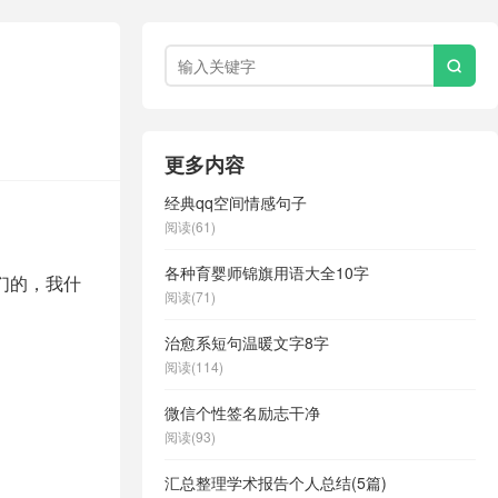

更多内容
经典qq空间情感句子
阅读(61)
各种育婴师锦旗用语大全10字
们的，我什
阅读(71)
治愈系短句温暖文字8字
阅读(114)
微信个性签名励志干净
阅读(93)
汇总整理学术报告个人总结(5篇)