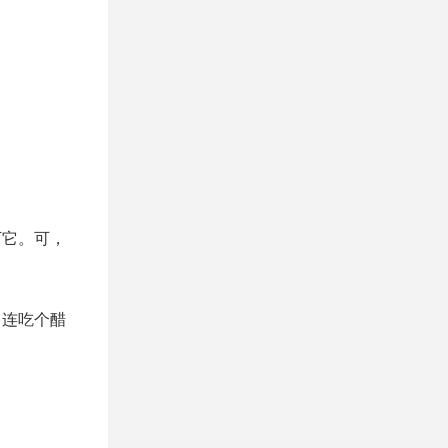
下它。可，
，连吃个醋