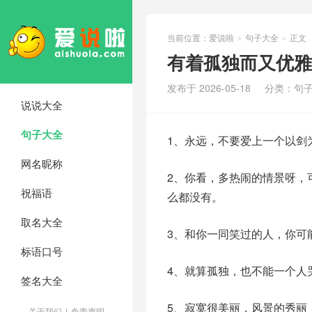
当前位置：
爱说啦
句子大全
正文
>
>
有着孤独而又优雅
发布于 2026-05-18
分类：
句
说说大全
句子大全
1、永远，不要爱上一个以剑
网名昵称
2、你看，多热闹的情景呀，
祝福语
么都没有。
取名大全
3、和你一同笑过的人，你可
标语口号
4、就算孤独，也不能一个人
签名大全
5、寂寞很美丽，风景的秀丽
关于我们
|
免责声明