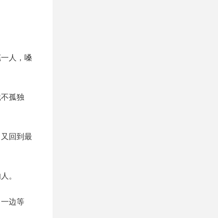
芜一人，嗓
就不孤独
己又回到最
的人。
，一边等