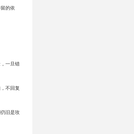
停留的依
缘，一旦错
知，不回复
刺仍旧是玫