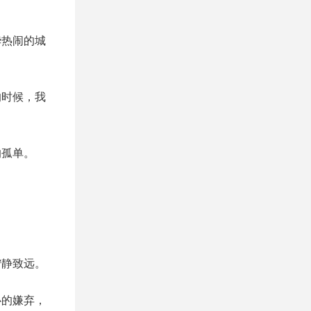
华热闹的城
的时候，我
的孤单。
宁静致远。
心的嫌弃，