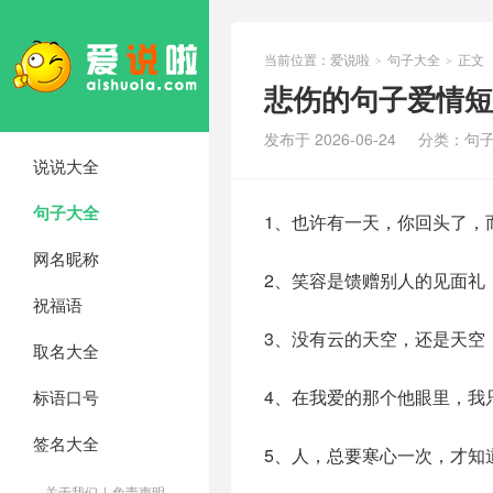
当前位置：
爱说啦
句子大全
正文
>
>
悲伤的句子爱情短
发布于 2026-06-24
分类：
句
说说大全
句子大全
1、也许有一天，你回头了，
网名昵称
2、笑容是馈赠别人的见面礼
祝福语
3、没有云的天空，还是天空
取名大全
4、在我爱的那个他眼里，我
标语口号
签名大全
5、人，总要寒心一次，才知
关于我们
|
免责声明