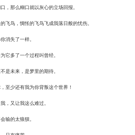
糊口，那么糊口就以灰心的立场回报。
怅的飞鸟，惆怅的飞鸟飞成我落日般的忧伤。
佛你消失了一样。
因为它多了一个过程叫曾经。
在不是未来，是梦里的期待。
你，至少还有我为你背叛这个世界！
欢我，又让我这么难过。
不会输的太狼狈。
快、只有痛苦。