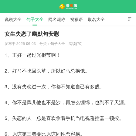
说说大全
句子大全
网名昵称
祝福语
取名大全

标语口号
签名大全
女生失恋了幽默句安慰
发布于 2026-06-03
分类：
句子大全
阅读(70)
爱说啦
1、正好一起过光棍节啊！
2、好马不吃回头草，所以好马总挨饿。
3、没有失恋过一次，你都不知道自己有多贱。
4、你不是风儿他也不是沙，再怎么缠绵，也到不了天涯。
5、失恋的人，总是喜欢拿着手机当电视遥控器一顿按。
6、原谅第三者要比原谅同性恋容易。