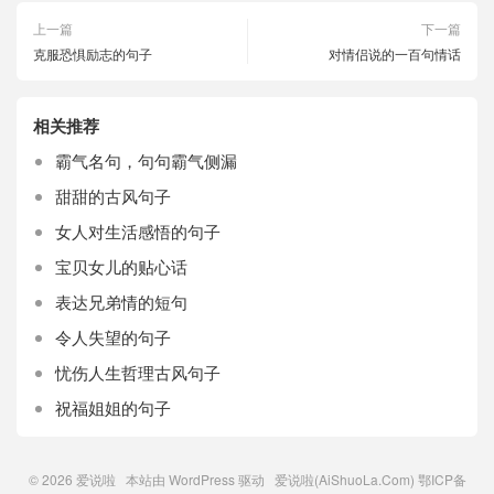
上一篇
下一篇
克服恐惧励志的句子
对情侣说的一百句情话
相关推荐
霸气名句，句句霸气侧漏
甜甜的古风句子
女人对生活感悟的句子
宝贝女儿的贴心话
表达兄弟情的短句
令人失望的句子
忧伤人生哲理古风句子
祝福姐姐的句子
© 2026
爱说啦
本站由
WordPress
驱动 爱说啦(AiShuoLa.Com)
鄂ICP备