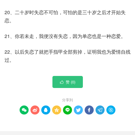
20、二十岁时失恋不可怕，可怕的是三十岁之后才开始失
恋。
21、你若未走，我便没有失恋，因为单恋也是一种恋爱。
22、以后失恋了就把手指甲全部剪掉，证明我也为爱情自残
过。
赞 (
0
)

分享到








