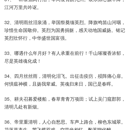
江河万里共吟讴。
32、清明雨丝泪泉涌，举国祭奠缅英烈。降旗鸣笛山河咽，
珍惜生命国敬仰。英烈为国勇捐躯，感天动地国威扬。铭记
英烈壮怀行，中华盛世国富强。
33、哪遇什么年月好？有人承重在前行！千山璀璨香浓郁，
尽是英雄魂化成！
34、四月丝丝雨，清明化泪飞。出征击疫疠，殒阵痛心扉。
何惧瘟神横，且扬我辈威。英魂归来日，国已是春晖。
35、耕夫召募爱楼船，春草青青万项田；试上吴门窥郡郭，
清明几处有新烟。
36、帝里重清明，人心自愁思。车声上路合，柳色东城翠。
花落草齐生，莺飞蝶双戏。空堂坐相忆，酌茗聊代醉。