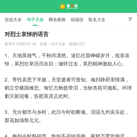
说说大全
句子大全
网名昵称
祝福语
取名大全

标语口号
签名大全
对烈士哀悼的语言
发布于 2025-07-19
分类：
句子大全
阅读(137)
爱说啦
1、天地英雄气，千秋尚凛然。追忆往昔峥嵘岁月，低首哀
悼，英烈壮举历历在目；缅怀过去，英烈精神激励人心。
2、寄托哀思下半旗，天堂逝者可曾知。魂归静府亲情满，
鹤立空楼国难悲。每忆方舱犹带泪，当钦杏苑可抛私。环球
剿灭新冠毒，告慰英灵正此时。
3、无分都市与乡村，此日今时欲断魂。泪湿九州哀乐起，
梨花如缟祭元元。
4、每到今时祭祖茔，怜知不必恸哀鸣。家财万贯皆烧尽，