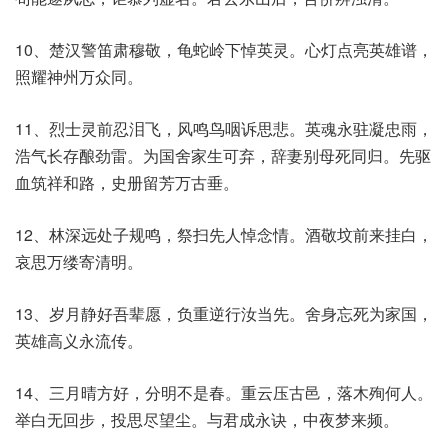
10、楚汉警笛肃穆敬，龟蛇岭下悼英灵。心灯点亮英雄谱，
照耀神州万众同。
11、烈士灵前忍泪飞，风鸣鸟咽诉思悲。英魂永驻凝忠雨，
浩气长存酿劲雷。为国舍家生可弃，辞妻别母死同归。先驱
血筑祥和路，史册留芳万古垂。
12、林深远处子规鸣，祭扫先人悼念情。酒敬坟前来挂白，
哀思万缕寄清明。
13、岁月静好吾辈愿，负重逆行汝当先。舍身忘死为家国，
英雄高义永流传。
14、三月晴方好，分明不是春。重云压古邑，落木殉何人。
举白无回步，投思尽望尘。与君成永诀，中夜梦来频。