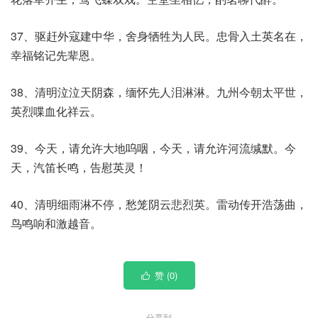
37、驱赶外寇建中华，舍身牺牲为人民。忠骨入土英名在，
幸福铭记先辈恩。
38、清明泣泣天阴森，缅怀先人泪淋淋。九州今朝太平世，
英烈喋血化祥云。
39、今天，请允许大地呜咽，今天，请允许河流缄默。今
天，汽笛长鸣，告慰英灵！
40、清明细雨淋不停，愁笼阴云悲烈英。雷动传开浩荡曲，
鸟鸣响和激越音。
赞 (
0
)

分享到