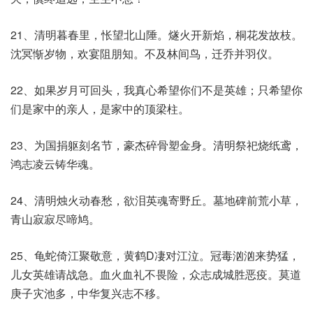
21、清明暮春里，怅望北山陲。燧火开新焰，桐花发故枝。
沈冥惭岁物，欢宴阻朋知。不及林间鸟，迁乔并羽仪。
22、如果岁月可回头，我真心希望你们不是英雄；只希望你
们是家中的亲人，是家中的顶梁柱。
23、为国捐躯刻名节，豪杰碎骨塑金身。清明祭祀烧纸鸢，
鸿志凌云铸华魂。
24、清明烛火动春愁，欲泪英魂寄野丘。墓地碑前荒小草，
青山寂寂尽啼鸠。
25、龟蛇倚江聚敬意，黄鹤D凄对江泣。冠毒汹汹来势猛，
儿女英雄请战急。血火血礼不畏险，众志成城胜恶疫。莫道
庚子灾池多，中华复兴志不移。