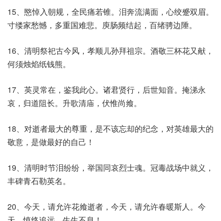
15、愍悼入朝规，全民痛若锥。泪奔流满面，心绞蹙双眉。
寸缕家愁憾，多重国难悲。庾肠频结起，百绪骋边陲。
16、清明祭祀古今风，孝顺儿孙拜祖宗。酒敬三杯花又献，
何须烛焰纸钱熊。
17、英灵常在，鉴我此心。诸君贤行，后世知音。掩涕永
哀，归道阻长。升歌清庙，伏惟尚飨。
18、对逝者最大的尊重，是不该忘却的纪念，对英雄最大的
敬意，是做最好的自己！
19、清明时节泪纷纷，举国同哀烈士魂。冠毒战场中就义，
丰碑青石勒英名。
20、今天，请允许花飨逝者，今天，请允许春暖斯人。今
天，慎终追远，生生不息！