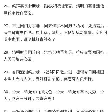
26、祭拜英灵梦断魂，踏春郊野泪无言。清明扫墓非迷信，
世代承传百感恩。
27、重过阊门万事非，同来何事不同归？梧桐半死清霜后，
头白鸳鸯失伴飞。原上草，露初。旧栖新垅两依依。空床卧
听南窗雨，谁复挑灯夜补衣？
28、清明时节雨连绵，汽笛长鸣重九天。抗疫先贤倾国祭，
人民同绘共心圆。
29、杏雨洒泪祭忠魂，松涛阵阵敬忠烈，援朝今日回祖国，
木里山火万人哭，春好柳新朵艳，莫忘有人负重行。
30、今天，请允许山河失色，今天，请允许草木失秀。今
天，默哀三分钟，共寄哀思！
31、一杯祭酒两行泪，举向凌霄酹九州。哀乐揪心旗半降，