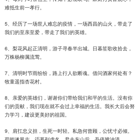
难抵生前一孝行。
5、经历了一场世人难忘的疫情，一场西昌的山火，带走了
我们的至亲至爱，带走了我们的英雄。
6、梨花风起正清明，游子寻春半出城。日暮笙歌收拾去，
万株杨柳属流莺。
7、清明时节雨纷纷，路上行人欲断魂。借问酒家何处有？
牧童遥指杏花村。
8、亲爱的英雄们，谢谢你们带给我们和平的生活。没有你
们的贡献，我们现在就不会过上幸福的生活。我长大后会努
力学习，建设更美好的祖国。
9、肩扛忠义担，生死一时轻。私急何曾顾，公忧寸必倾。
苟能遂夙志，讵慕列虚名。君去东山后，吾侪辨浊清。