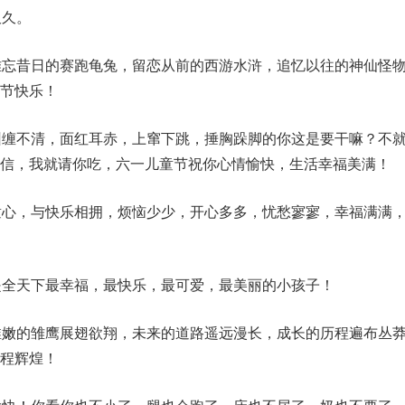
久久。
难忘昔日的赛跑龟兔，留恋从前的西游水浒，追忆以往的神仙怪
节快乐！
纠缠不清，面红耳赤，上窜下跳，捶胸跺脚的你这是要干嘛？不
信，我就请你吃，六一儿童节祝你心情愉快，生活幸福美满！
童心，与快乐相拥，烦恼少少，开心多多，忧愁寥寥，幸福满满
是全天下最幸福，最快乐，最可爱，最美丽的小孩子！
稚嫩的雏鹰展翅欲翔，未来的道路遥远漫长，成长的历程遍布丛
程辉煌！