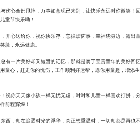
愁与伤心全部甩掉，万事如意现已来到，让快乐永远对你微笑！
儿童节快乐呦！
日，开心送给你，祝你快乐存，忘掉烦恼事，幸福绕身边，露出
笑脸，永远健康。
，总有一片美好却又短暂的记忆，那就是属于宝贵童年的美好回
你用童心，赶走你的忧伤，工作顺利好运帮，愿你用童趣，增添生
乐！祝你天天像小孩一样无忧无虑，时时和儿童一样喜欢打拼，
样前程辉煌！
的东西，却在追逐时光的浮华，真正想重温时，一切却都是再也