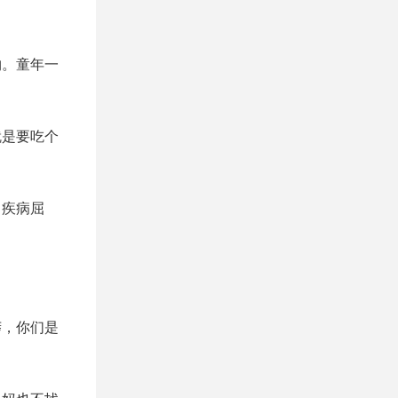
物。童年一
就是要吃个
，疾病屈
莽，你们是