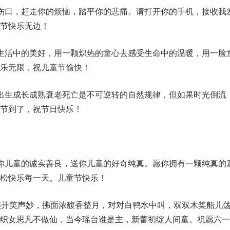
伤口，赶走你的烦恼，踏平你的悲痛。请打开你的手机，接收我
节快乐无边！
生活中的美好，用一颗炽热的童心去感受生命中的温暖，用一脸
乐无限，祝儿童节愉快！
出生成长成熟衰老死亡是不可逆转的自然规律，但如果时光倒流
童节到了，祝节日快乐！
你儿童的诚实善良，送你儿童的好奇纯真。愿你拥有一颗纯真的
松快乐每一天。儿童节快乐！
盛开笑声妙，拂面浓馥香整月，对对白鸭水中叫，双双木桨船儿
，织女思凡不做仙，当今瑶台谁是主，新蕾初绽人间童。祝愿六一