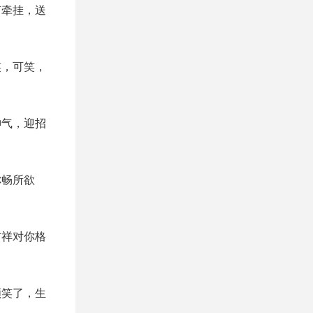
有牵挂，送
笑，可笑，
神气，迎招
你畅所欲
吉祥对你格
颜笑了，生