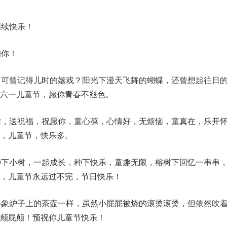
继续快乐！
的你！
，可曾记得儿时的嬉戏？阳光下漫天飞舞的蝴蝶，还曾想起往日
六一儿童节，愿你青春不褪色。
信，送祝福，祝愿你，童心葆，心情好，无烦恼，童真在，乐开
，儿童节，快乐多。
种下小树，一起成长，种下快乐，童趣无限，榕树下回忆一串串
，儿童节永远过不完，节日快乐！
得象炉子上的茶壶一样，虽然小屁屁被烧的滚烫滚烫，但依然吹
颠屁颠！预祝你儿童节快乐！