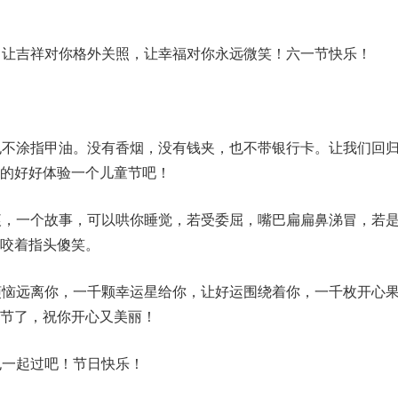
，让吉祥对你格外关照，让幸福对你永远微笑！六一节快乐！
也不涂指甲油。没有香烟，没有钱夹，也不带银行卡。让我们回
的好好体验一个儿童节吧！
痕，一个故事，可以哄你睡觉，若受委屈，嘴巴扁扁鼻涕冒，若
咬着指头傻笑。
烦恼远离你，一千颗幸运星给你，让好运围绕着你，一千枚开心
节了，祝你开心又美丽！
也一起过吧！节日快乐！