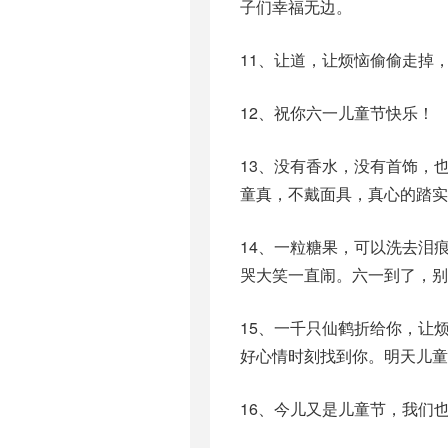
子们幸福无边。
11、让道，让烦恼偷偷走掉
12、祝你六一儿童节快乐！
13、没有香水，没有首饰，
童真，不戴面具，真心的踏实
14、一粒糖果，可以洗去泪
哭大笑一直闹。六一到了，别
15、一千只仙鹤折给你，让
好心情时刻找到你。明天儿童
16、今儿又是儿童节，我们