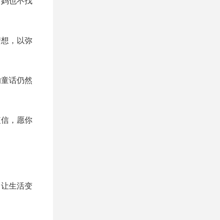
，妈也不找
梦想，以弥
的童话仍然
短信，愿你
，让生活变