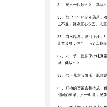
34、祝六一快乐久久、幸福
35、曾记当年的金刚葫芦，
去不复，祈愿童心永固。儿童
36、口水哒哒，眼泪汪汪，
儿童套餐，你至于吗？回我短
37、六一节，愿你保持纯真
屈，健康久久。
38、六一儿童节快乐！愿你
39、鲜艳的蓓蕾含苞待放，
祖国的栋梁。六一即将，祝前