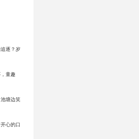
的追逐？岁
怀，童趣
，池塘边笑
着开心的口