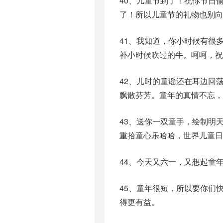
40、儿童节到了！祝你节日
了！所以儿童节的礼物也别向
41、我知道，你小时候有很
补小时候吹过的牛。呵呵，祝
42、儿时的童谣还在耳边回
飘散芬芳。童年的真情不忘，
43、送你一双童手，绘制明
重拾童心乐哈哈，世界儿童日
44、今天又六一，又想起童
45、童年很短，所以要你们
得更有益。