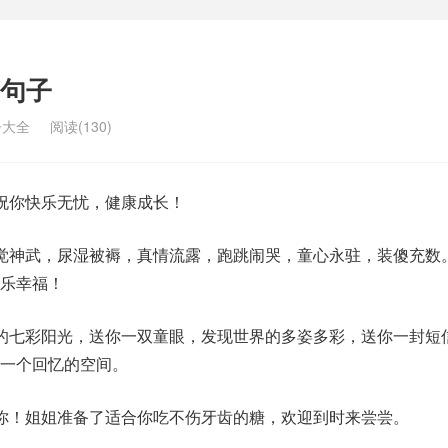
句子
子大全
阅读(130)
祝你快乐无忧，健康成长！
觉神武，尿湿被褥，真情流露，跑跳闹哭，童心永驻，装傻充数
乐幸福！
的七彩阳光，送你一双童眼，发现世界的多姿多彩，送你一封短
一个回忆的空间。
你！姐姐准备了适合你吃不伤牙齿的糖，欢迎到时来尝尝。