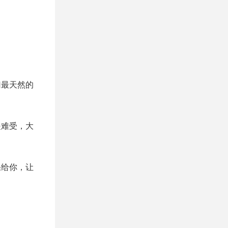
归最天然的
是难受，大
果给你，让