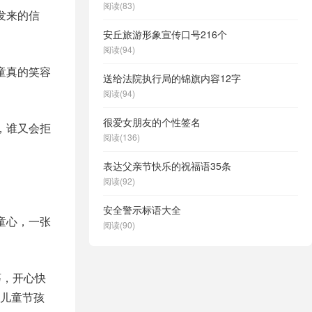
阅读(83)
发来的信
安丘旅游形象宣传口号216个
阅读(94)
童真的笑容
送给法院执行局的锦旗内容12字
阅读(94)
很爱女朋友的个性签名
，谁又会拒
阅读(136)
表达父亲节快乐的祝福语35条
阅读(92)
安全警示标语大全
童心，一张
阅读(90)
荡，开心快
儿童节孩