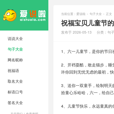
当前位置：
爱说啦
句子大全
正文
>
>
祝福宝贝儿童节的
发布于 2026-05-13
分类：
句
说说大全
句子大全
1、六一儿童节，是你的节日
网名昵称
2、开裆耍酷，敢走猫步，睡
祝福语
许你回到无忧无虑的最初，快
取名大全
3、送你一双童手，绘制明天
标语口号
拾童心乐哈哈，六一，给自己
签名大全
4、儿童节快乐，永远童真的
关于我们
|
免责声明