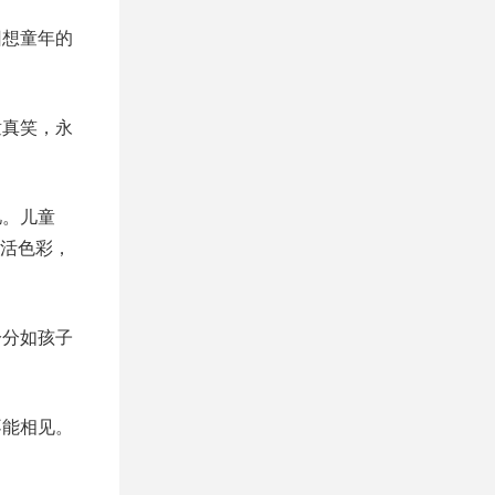
回想童年的
童真笑，永
忆。儿童
活色彩，
分分如孩子
不能相见。