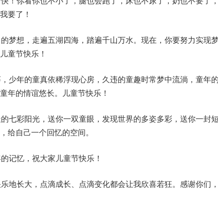
愉快！你看你也不小了，腿也会跑了，床也不尿了，奶也不要了
我要了！
多的梦想，走遍五湖四海，踏遍千山万水。现在，你要努力实现
儿童节快乐！
荡，少年的童真依稀浮现心房，久违的童趣时常梦中流淌，童年
童年的情谊悠长。儿童节快乐！
天的七彩阳光，送你一双童眼，发现世界的多姿多彩，送你一封
，给自己一个回忆的空间。
年的记忆，祝大家儿童节快乐！
快乐地长大，点滴成长、点滴变化都会让我欣喜若狂。感谢你们