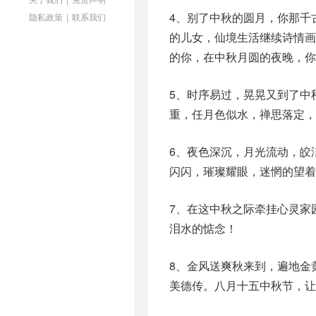
4、别了中秋的圆月，你那千
隐私政策
|
联系我们
的儿女，仙境生活继续诗情
的你，在中秋月圆的夜晚，你
5、时序易过，晃晃又到了中
重，任月色似水，禅思落定，
6、夜色深沉，月光流动，皎
闪闪，璀璨耀眼，迷惘的望着
7、在这中秋之际牵挂心灵家
泪水的惦念！
8、金风送爽秋来到，遍地金
美德传。八月十五中秋节，让