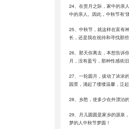
24、在赏月之际，家中的亲
中的亲人。因此，中秋节有“团
25、中秋节，就这样在富有
长，还是我在祝待和寻找那些
26、那天你离去，本想告诉
月，没有盈亏，那种性感依旧
27、一轮圆月，拔动了浓浓
园景，涌起了缕缕温馨，泛起
28、乡愁，使多少在外漂泊
29、月儿圆圆是家乡的源泉
梦的人中秋节梦圆！