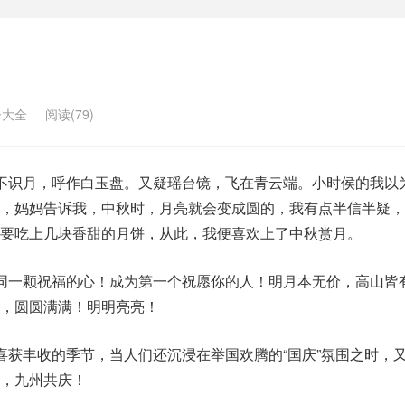
子大全
阅读(79)
不识月，呼作白玉盘。又疑瑶台镜，飞在青云端。小时侯的我以
天，妈妈告诉我，中秋时，月亮就会变成圆的，我有点半信半疑，
要吃上几块香甜的月饼，从此，我便喜欢上了中秋赏月。
同一颗祝福的心！成为第一个祝愿你的人！明月本无价，高山皆
，圆圆满满！明明亮亮！
喜获丰收的季节，当人们还沉浸在举国欢腾的“国庆”氛围之时，
，九州共庆！