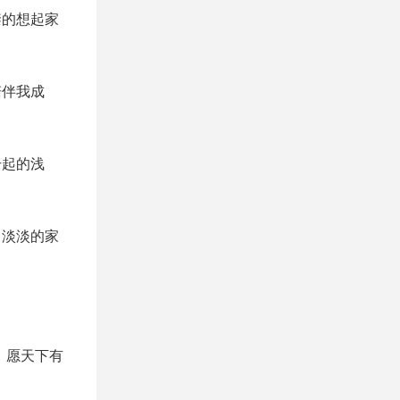
禁的想起家
陪伴我成
升起的浅
出淡淡的家
。
。愿天下有