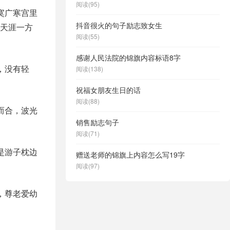
阅读(95)
寞广寒宫里
抖音很火的句子励志致女生
天涯一方
阅读(55)
感谢人民法院的锦旗内容标语8字
，没有轻
阅读(138)
祝福女朋友生日的话
阅读(88)
而合，波光
销售励志句子
阅读(71)
是游子枕边
赠送老师的锦旗上内容怎么写19字
阅读(97)
，尊老爱幼