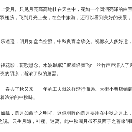
台上赏月。只见月亮高高地挂在天空中，宛如一个圆润亮泽的白
一双翅膀，飞到月亮上去，在空中旅游，还可以看到美好的夜景，
聚乐逍遥；明月如盘当空照，中秋良宵念挚交。祝愿友人多好运
曲径花影，斑驳思念。水波粼粼汇聚着轻舞飞r，丝竹声声溶入了
夜的阴凉，渐浓了秋的萧瑟。
间，春去了秋又来，一年的工夫就这样渐行渐远。大街小巷店铺
着浓浓的中秋味。
月如瓢，圆月如西子之明眸。这似明眸的圆月要用在中秋之月上
”之说。云生月隐，神秘、迷离。此中秋圆月虽不及西子之善睐明