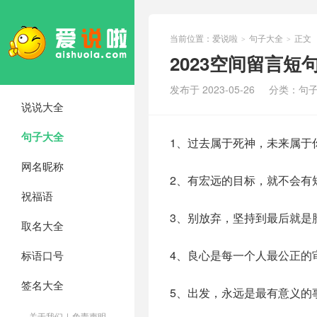
当前位置：
爱说啦
句子大全
正文
>
>
2023空间留言短
发布于 2023-05-26
分类：
句
说说大全
句子大全
1、过去属于死神，未来属于
网名昵称
2、有宏远的目标，就不会有
祝福语
3、别放弃，坚持到最后就是
取名大全
4、良心是每一个人最公正的
标语口号
签名大全
5、出发，永远是最有意义的
关于我们
|
免责声明