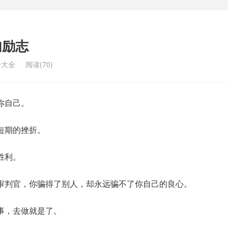
句励志
子大全
阅读(70)
你自己。
短期的挫折。
胜利。
审判官，你骗得了别人，却永远骗不了你自己的良心。
事，去做就是了。