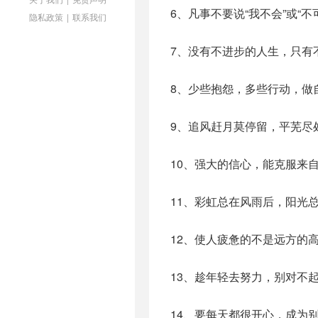
6、凡事不要说“我不会”或“
隐私政策
|
联系我们
7、没有不进步的人生，只有
8、少些抱怨，多些行动，做
9、追风赶月莫停留，平芜尽
10、强大的信心，能克服来
11、彩虹总在风雨后，阳光
12、使人疲惫的不是远方的
13、趁年轻去努力，别对不
14、要每天都很开心，成为