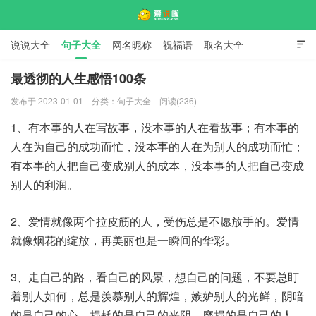
说说大全
句子大全
网名昵称
祝福语
取名大全

标语口号
签名大全
最透彻的人生感悟100条
发布于 2023-01-01
分类：
句子大全
阅读(236)
爱说啦
1、有本事的人在写故事，没本事的人在看故事；有本事的
人在为自己的成功而忙，没本事的人在为别人的成功而忙；
有本事的人把自己变成别人的成本，没本事的人把自己变成
别人的利润。
2、爱情就像两个拉皮筋的人，受伤总是不愿放手的。爱情
就像烟花的绽放，再美丽也是一瞬间的华彩。
3、走自己的路，看自己的风景，想自己的问题，不要总盯
着别人如何，总是羡慕别人的辉煌，嫉妒别人的光鲜，阴暗
的是自己的心，损耗的是自己的光阴，磨损的是自己的人