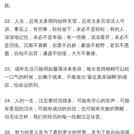
路。
22、人生，总有太多期待始终失望，总有太多言语没人可
诉。事实上，有些事，轻轻放下，未必不是轻松；有的人，
深深地记住，未必不是幸福；有一些痛，淡淡看开，未必不
是历练。沉着不寡断，自爱不自娇；豪放不粗野，老实不愚
蠢，自知不自弃；谦虚不怯懦，大方不奢侈。
23、成年生活只能用如履薄冰来形容，每次觉得稍稍可以松
一口气的时候，幺蛾子就来。不敢发出“最近真幸福啊”的感
叹，怕命运听到。
24、人的一生，注定要经历很多。可能有开心的笑声；可能
有委屈的泪水；可能有成功的自信；也可能有失败的警醒，
但无论怎样，我们所经历的每一段都注定珍贵。
25、努力的意义是为了看到更大的世界，是为了有自由选择