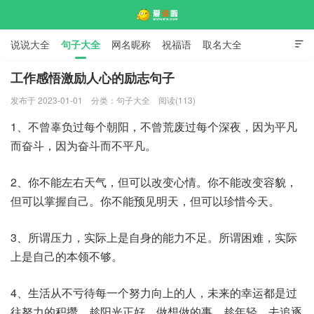
说说大全
句子大全
网名昵称
祝福语
取名大全

标语口号
签名大全
工作感悟激励人心的励志句子
发布于 2023-01-01
分类：
句子大全
阅读(113)
爱说啦
1、不曾辜负过每个朝阳，不曾荒废过每个深夜，因为平凡
而奋斗，因为奋斗而不平凡。
2、你不能左右天气，但可以改变心情。你不能改变容貌，
但可以掌握自己。你不能预见明天，但可以珍惜今天。
3、所谓压力，实际上是自身的能力不足。所谓困难，实际
上是自己的本领不够。
4、生活从不亏待每一个努力向上的人，未来的幸运都是过
往努力的积攒。趁阳光正好，做想做的事，趁年轻，去追逐