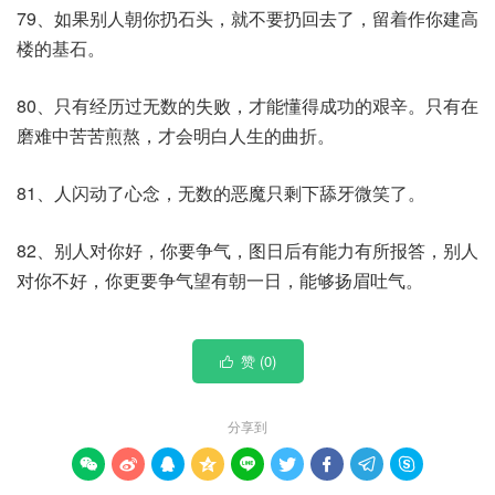
79、如果别人朝你扔石头，就不要扔回去了，留着作你建高
楼的基石。
80、只有经历过无数的失败，才能懂得成功的艰辛。只有在
磨难中苦苦煎熬，才会明白人生的曲折。
81、人闪动了心念，无数的恶魔只剩下舔牙微笑了。
82、别人对你好，你要争气，图日后有能力有所报答，别人
对你不好，你更要争气望有朝一日，能够扬眉吐气。
赞 (
0
)

分享到








