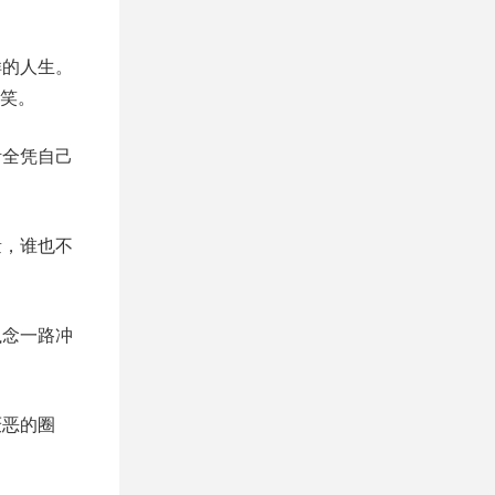
样的人生。
笑。
活全凭自己
量，谁也不
执念一路冲
厌恶的圈