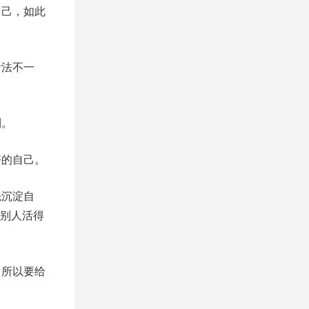
自己，如此
活法不一
利。
好的自己。
先沉淀自
别人活得
。所以要给