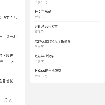
阅读(132)
长文字伤感
阅读(70)
是结束之后
磨砺意志的名言
阅读(74)
一，是一种
成熟稳重的简短个性签名
阅读(91)
留下痕迹，
最新毕业祝福
阅读(91)
里。一个
校庆60周年祝福语
阅读(107)
培养着豁
耘一分收