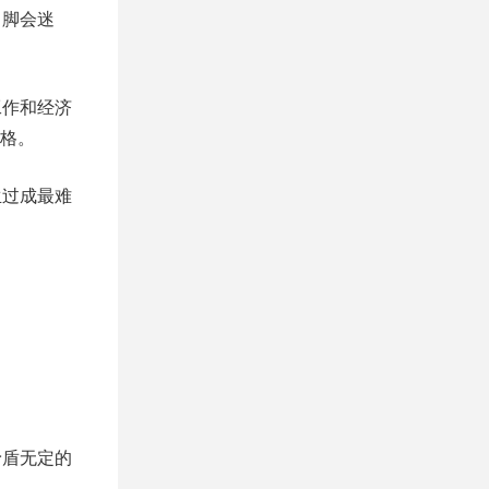
，脚会迷
工作和经济
格。
生过成最难
矛盾无定的