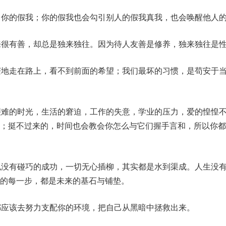
引你的假我；你的假我也会勾引别人的假我真我，也会唤醒他人
来很有善，却总是独来独往。因为待人友善是修养，独来独往是
茫地走在路上，看不到前面的希望；我们最坏的习惯，是苟安于
艰难的时光，生活的窘迫，工作的失意，学业的压力，爱的惶惶
朗；挺不过来的，时间也会教会你怎么与它们握手言和，所以你都
也没有碰巧的成功，一切无心插柳，其实都是水到渠成。人生没
的每一步，都是未来的基石与铺垫。
都应该去努力支配你的环境，把自己从黑暗中拯救出来。