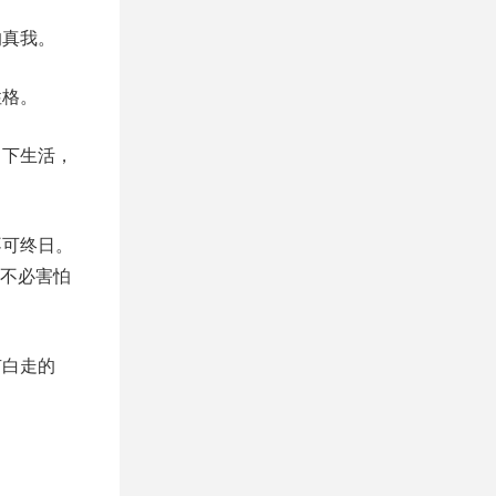
的真我。
性格。
当下生活，
不可终日。
不必害怕
有白走的