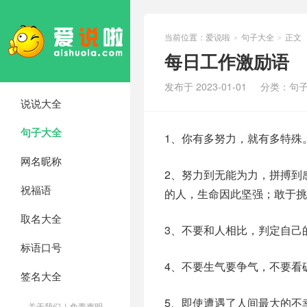
当前位置：
爱说啦
句子大全
正文
>
>
每日工作激励语
发布于 2023-01-01
分类：
句
说说大全
句子大全
1、你有多努力，就有多特殊
网名昵称
2、努力到无能为力，拼搏到
祝福语
的人，生命因此坚强；敢于挑
取名大全
3、不要和人相比，判定自己
标语口号
4、不要生气要争气，不要看
签名大全
5、即使遭遇了人间最大的不
关于我们
|
免责声明