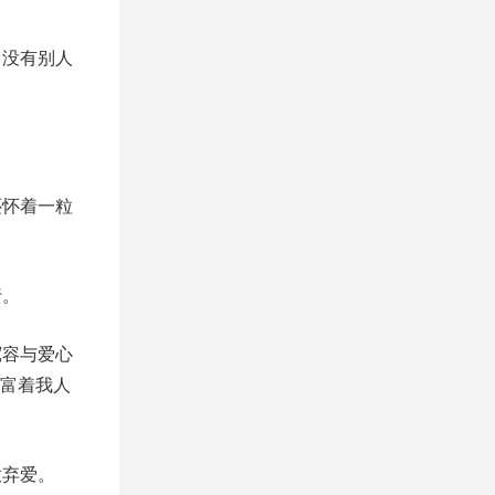
。没有别人
。
还怀着一粒
行。
宽容与爱心
富着我人
放弃爱。