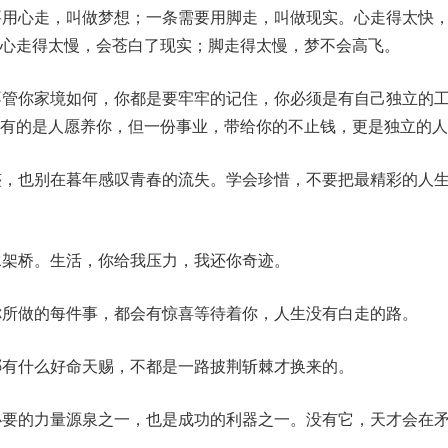
要用心走，叫做梦想；一条需要用脚走，叫做现实。心走得太快
心走得太慢，会苍白了现实；脚走得太慢，梦不会高飞。
不管你家境如何，你都是要牢牢的记住，你必须是有自己独立的
有的是人愿养你，但一份事业，带给你的不止钱，更是独立的人
迹，也别在暮年感叹青春的流失。学会珍惜，不要把最精彩的人
水架桥。生活，你给我压力，我还你奇迹。
你所做的每件事，都会有惊喜等待着你，人生没有白走的路。
哪有什么好命天赐，不都是一路披荆斩棘才换来的。
必要的力量源泉之一，也是成功的利器之一。没有它，天才会在