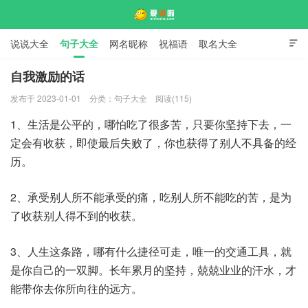
说说大全
句子大全
网名昵称
祝福语
取名大全

标语口号
签名大全
自我激励的话
发布于 2023-01-01
分类：
句子大全
阅读(115)
爱说啦
1、生活是公平的，哪怕吃了很多苦，只要你坚持下去，一
定会有收获，即使最后失败了，你也获得了别人不具备的经
历。
2、承受别人所不能承受的痛，吃别人所不能吃的苦，是为
了收获别人得不到的收获。
3、人生这条路，哪有什么捷径可走，唯一的交通工具，就
是你自己的一双脚。长年累月的坚持，兢兢业业的汗水，才
能带你去你所向往的远方。