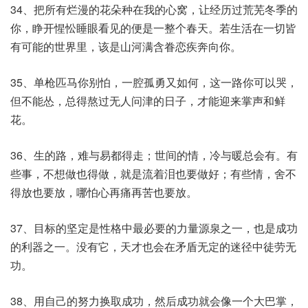
34、把所有烂漫的花朵种在我的心窝，让经历过荒芜冬季的
你，睁开惺忪睡眼看见的便是一整个春天。若生活在一切皆
有可能的世界里，该是山河满含眷恋疾奔向你。
35、单枪匹马你别怕，一腔孤勇又如何，这一路你可以哭，
但不能怂，总得熬过无人问津的日子，才能迎来掌声和鲜
花。
36、生的路，难与易都得走；世间的情，冷与暖总会有。有
些事，不想做也得做，就是流着泪也要做好；有些情，舍不
得放也要放，哪怕心再痛再苦也要放。
37、目标的坚定是性格中最必要的力量源泉之一，也是成功
的利器之一。没有它，天才也会在矛盾无定的迷径中徒劳无
功。
38、用自己的努力换取成功，然后成功就会像一个大巴掌，