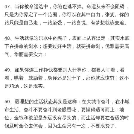
47、当你被命运选中，你逃也逃不掉。命运从来不会阻碍，
只是为你界定了一个范围，你可以在其中自由，张扬。你的
路只能是自己走，一路坚强，一路喜悦。有梦想就该去追。
48、生活就像这只水中的鸭子，表面上从容淡定，其实水底
下在拼命的划水；想要过好生活，就要拼命划，优雅需要底
气、华丽需要实力！
49、如果你连工作挣钱都要别人开导你，都要人盯着，看
着，哄着，鼓励着，劝你还是别干了，那你就应该穷！这不
是鸡汤，这是现实。
50、最理想的生活状态其实是这样：在大城市奋斗，在小城
市生活。奋斗不要奋斗到老眼昏花，要懂得适可而止，地
位、金钱和欲望是永远没有尽头的，而生活却要在合适的时
候及时全心去体会，因为生命只有一次，不要浪费了。