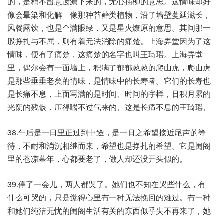
的，是稍不留意遗漏下来的，无心插柳的意思。这情味却好
像会晕染和化解，像那种苔藓类植物，沿了墙壁蔓延滋长，
风餐露饮，也是个满眼绿，又是星火燎原的意思。其间那一
股挣扎与不屈，则有着无法消除的痛楚。上海弄堂因为了这
情味，便有了痛楚，这痛楚的名字也叫王琦瑶。上海弄堂
里，偶尔会有一面墙上，积满了郁郁葱葱的爬山虎，爬山虎
是那些垂垂老矣的情味，是情味中的长寿者。它们的长寿也
是长痛不息，上面写满的是时间、时间的字样，日积月累的
光阴的残骸，压得喘不过气来的。这是长痛不息的王琦瑶。
38.午后是一日里正过到中途，是一日之希望接近尾声的等
待，不耐和消沉相继而来，希望也是挣扎的希望。它是闺阁
里的苍凉暮年，心都要老了，做人却还没开头似的。
39.停了一会儿，两人都哭了。她们也不知在哭些什么，有
什么可哭的，只是觉得心里有一种无法挽回的难过。有一种
和她们纯洁无忧的闺阁生活有关的东西似乎失不再来了，她