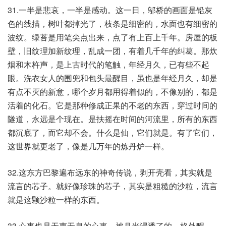
31.一半是悲哀，一半是感动。这一日，邬桥的画面是铅灰
色的线描，树叶都掉光了，枝条是细密的，水面也有细密的
波纹。绿苔是用笔尖点出来，点了有上百上千年。房屋的板
壁，旧纹理加新纹理，乱成一团，有着几千年的纠葛。那炊
烟和木杵声，是上古时代的笔触，年经月久，已有些不起
眼。洗衣女人的围兜和包头最醒目，虽也是年经月久，却是
有点不灭的新意，哪个岁月都用得着似的，不像别的，都是
活着的化石。它是那种修成正果的不老的东西，穿过时间的
隧道，永远是个现在。是扶摇在时间的河流里，所有的东西
都沉底了，而它却不会。什么是仙，它们就是。有了它们，
这世界就更老了，像是几万年的炼丹炉一样。
32.这东方巴黎遍布远东的神奇传说，剥开壳看，其实就是
流言的芯子。就好像珍珠的芯子，其实是粗糙的沙粒，流言
就是这颗沙粒一样的东西。
33.心事也是无声无息的心事，被月光浸透了的，格外醒