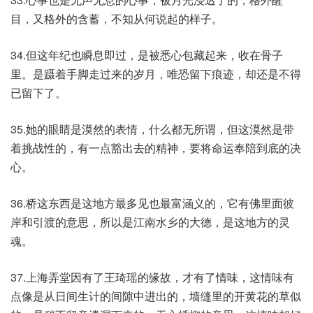
目，又格外的含蓄，不知从何说起的样子。
34.但这年纪也瞬息即过，是被悉心包藏起来，收在骨子
里。是蹑着手脚走过来的岁月，唯恐留下痕迹，却还是不得
已留下了。
35.她的眼睛是漠然的表情，什么都无所谓，但这漠然是带
着挑战性的，有一点豁出去的精神，要将命运奉陪到底的决
心。
36.桥这东西是这地方最多见也最富涵义的，它有佛里面彼
岸和引渡的意思，所以是江南水乡的大德，是这地方的灵
魂。
37.上海弄堂因有了王琦瑶的缘故，才有了情味，这情味有
点像是从日间生计的间隙中进出的，墙缝里的开黄花的草似