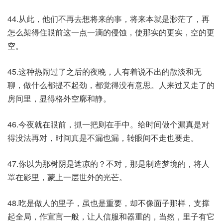
44.从此，他们不再去想将来的事，将来本就是渺茫了，再
怎么架得住眼前这一点一滴的侵蚀，使那实的更实，空的更
空。
45.这种热闹过了之后的夜晚，人有着说不出的散淡和无
聊，做什么都提不起劲，都觉得没有意思。人来过又走了的
房间里，显得格外空廓和静。
46.今夜就在眼前，抓一把则在手中。给时间做个漏真是对
得没法再对，时间真是不漏也漏，转眼间不走也要走。
47.你以为那树阴是遮凉的？不对，那是制造梦境的，将人
罩在影里，蒙上一层世外的光芒。
48.吃是做人的里子，虽也是重要，却不像面子那样，支撑
起全局，作宣言一般，让人信服和器重的，当然，里子有它