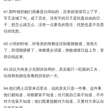
61.那时候的她们就像是白绢似的，后来就渐渐写上了字，
字又连城了句，成了历史。没有字的日子是轻盈自由的日
子，想怎么就怎么，没有一点要负的责任，忧愁也是不负责
任的忧愁。
62.小些的时候，对母亲的倚赖还压制着挫败感，渐渐大
了，所谓翅膀硬了，倚赖逐步消退，挫败感便日益上升，变
得尖锐起来。
63.你以为有多少光阴供你用的，其实都只一眨眼的工夫，
玩得再热闹也有蓦然回首的一天。
64.他们两人话里来话里去，说的其实只是一件事。这件事
他们都知道，却都要装不知道；但只能自己装不知道，不许
对方也装不知道；他们既要提醒对方知道，又要对方承认自
己的不知道。