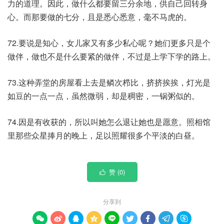
力的道理。因此，做什么都要留三分余地，供自己回转身
心。而那要做的七分，且是悉心悉意，毫不马虎的。
72.要说是知心，女儿家又有多少私心呢？她们更多只是个
做伴，做也不是什么要紧的做伴，不过是上学下学的路上。
73.这种弄堂的房屋看上去是鳞次栉比，挤挤挨挨，灯光是
如豆的一点一点，虽然微弱，却是稠密，一锅粥似的。
74.因是有收获的，所以叫她怎么退让她也是愿意。照相馆
里那些众星捧月的晚上，足以照耀很多个平淡的白昼。
赞 (
0
)

分享到








