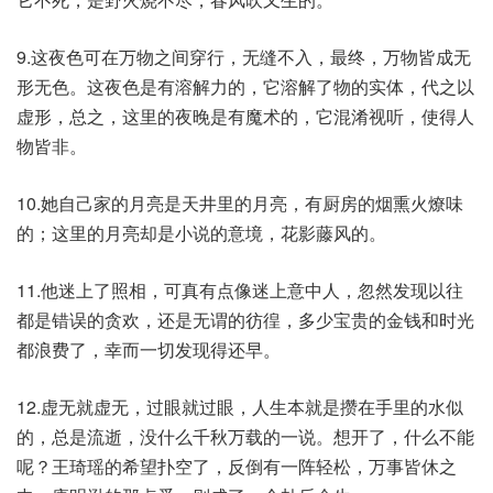
9.这夜色可在万物之间穿行，无缝不入，最终，万物皆成无
形无色。这夜色是有溶解力的，它溶解了物的实体，代之以
虚形，总之，这里的夜晚是有魔术的，它混淆视听，使得人
物皆非。
10.她自己家的月亮是天井里的月亮，有厨房的烟熏火燎味
的；这里的月亮却是小说的意境，花影藤风的。
11.他迷上了照相，可真有点像迷上意中人，忽然发现以往
都是错误的贪欢，还是无谓的彷徨，多少宝贵的金钱和时光
都浪费了，幸而一切发现得还早。
12.虚无就虚无，过眼就过眼，人生本就是攒在手里的水似
的，总是流逝，没什么千秋万载的一说。想开了，什么不能
呢？王琦瑶的希望扑空了，反倒有一阵轻松，万事皆休之