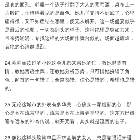
是哀的面孔。邻座一个孩子打翻了大人的葡萄酒，桌布上一
片殷红，王琦瑶看见的是血色。她几乎支持不到底了，心里
痛得很，又不知症结在哪里，便无从解开。这一场盛宴似乎
是最后的晚餐，一切都到头的样子。这种绝望是突如其来，
且来势汹涌，专找这样的大场面作舞台似的。场面越辉煌，
哀绝的心清越强烈。
24.蒋莉丽读过的小说这会儿都来帮她的忙，教她温柔有
情，教她言语生风，还教她分析形势，只可惜她扮错了角
色，起首的一句错了，全篇都错。信心是错的，希望也是错
的。
25.无论这城市的外表有多华美，心确实一颗粗鄙的心，那
心是寄在流言里的，流言是寄在上海弄堂里的。这东方巴黎
遍布远东的神奇传说，剥开壳看，其实就是流言的芯子。
26.像她这样头脑简单且不求甚解的女人，总是靠眼泪来缓