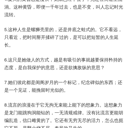
淌。这种黄昏，即便一千年过去，也是不变，叫人忘记时光
流转。
5.这种人生是螺狮壳里的，还是井底之蛙式的。它不看远，
只看近，把时间掰开揉碎了过的，是可以把短暂的人生延
长。
6.这只是她做人的方式，越是有吸引的事就越要保持矜持的
态度，是自我保护的意思，还是欲擒敌纵的意思？
7.她们彼此都是闺阁岁月的一个标记，纪念碑似的东西；还
是一个见证，能挽留时光似的。
8.流言的浪漫在于它无拘无束能上能下的想象力。这想象力
是龙门能跳狗洞能钻的，一无清规戒律。没有比流言更能胡
编乱造，信口雌黄的了。它还有无穷无尽的活力，怎么也扼
它不死，是野火烧不尽，春风吹又生的。