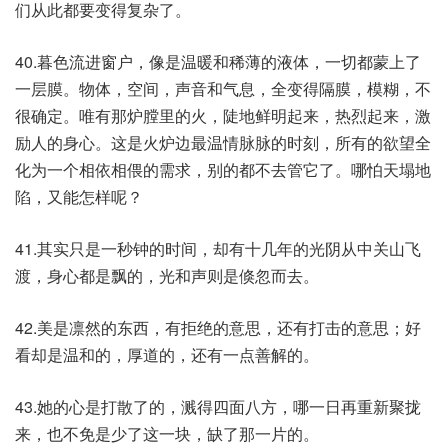
们从此都要变得复杂了。
40.暮色流进窗户，像是温暖和稀薄的液体，一切都蒙上了
一层膜。物体，空间，声音和气息，全变得隔膜，模糊，不
很确定。唯有那炉膛里的火，陡地鲜明起来，热烈起来，激
励人的身心。这是火炉边最温情脉脉的时刻，所有的欲望全
化为一个相依相偎的需求，别的都不去管它了。哪怕天塌地
陷，又能怎样呢？
41.其实只是一秒钟的时间，却有十几年的光阴从中关山飞
渡，身心都是飘的，光和声则是倏忽而去。
42.美是凛然的东西，有拒绝的意思，还有打击的意思；好
看却是温和的，厚道的，还有一点善解的。
43.她的心是打散了的，溅得四面八方，哪一日再重新聚拢
来，也不免是少了这一块，缺了那一片的。