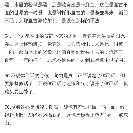
黑，水里的桥墩是黑，还是唯有她是一身红。这红是亘古不
变的世界的一转瞬，也是衬托那亘古的，是逝去再来，循回
不已，为那亘古添砖加瓦，是设色那样的手法。
54.一个人坐在陡的安静下来的房间，看着春天午后的阳光
在西墙上移动脚步，觉着这时辰似曾相识，又是此一时彼一
时的。那面墙上的光影。她简直熟到骨头里去的，流连了一
百年一千年的样子，总也不到头的，人到底是熬不过光阴。
55.不说体己话的时候，句句是真，正经说起了体己话，倒
要掺些假话了。不说体己话时还很和气，说开了体己话，就
难免要生隙了。
56.别看这心是晦涩，阴霉，却也有羞怯和廉耻的一面，经
得起折磨，却经不起揭底的。这也是称得上尊严的那一点东
西。