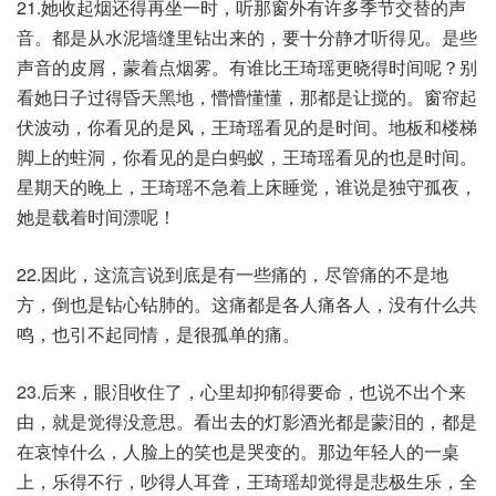
21.她收起烟还得再坐一时，听那窗外有许多季节交替的声
音。都是从水泥墙缝里钻出来的，要十分静才听得见。是些
声音的皮屑，蒙着点烟雾。有谁比王琦瑶更晓得时间呢？别
看她日子过得昏天黑地，懵懵懂懂，那都是让搅的。窗帘起
伏波动，你看见的是风，王琦瑶看见的是时间。地板和楼梯
脚上的蛀洞，你看见的是白蚂蚁，王琦瑶看见的也是时间。
星期天的晚上，王琦瑶不急着上床睡觉，谁说是独守孤夜，
她是载着时间漂呢！
22.因此，这流言说到底是有一些痛的，尽管痛的不是地
方，倒也是钻心钻肺的。这痛都是各人痛各人，没有什么共
鸣，也引不起同情，是很孤单的痛。
23.后来，眼泪收住了，心里却抑郁得要命，也说不出个来
由，就是觉得没意思。看出去的灯影酒光都是蒙泪的，都是
在哀悼什么，人脸上的笑也是哭变的。那边年轻人的一桌
上，乐得不行，吵得人耳聋，王琦瑶却觉得是悲极生乐，全