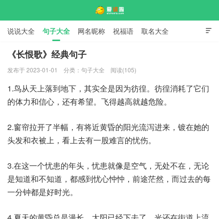
说说大全
句子大全
网名昵称
祝福语
取名大全

标语口号
签名大全
《长恨歌》经典句子
发布于 2023-01-01
分类：
句子大全
阅读(105)
爱说啦
1.鸟从天上落到地下，其实全是因为彷徨。彷徨消耗了它们
的体力和信心，还有希望。飞得越高就越危险。
2.窗帘拉开了半幅，有将近黄昏的阳光流泻进来，镀在她的
头发和衣被上，看上去有一股难言的忧伤。
3.在这一个忧患的年头，忧患就像是空气，无处不在，无论
是知道和不知道，都感到忧心忡忡，前途茫然，而过去的每
一分钟都是好时光。
4.夏天的黄昏总是漫长，太阳已经下去了，光还在街道上流