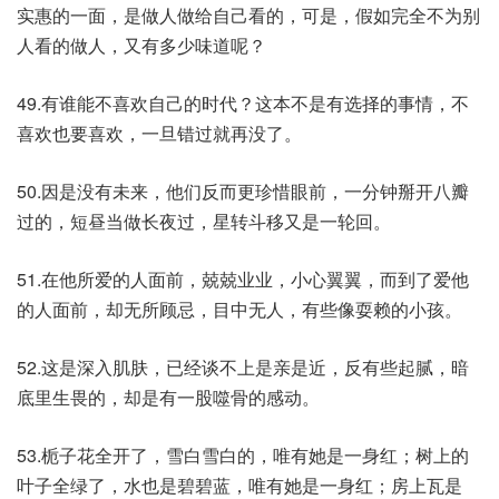
实惠的一面，是做人做给自己看的，可是，假如完全不为别
人看的做人，又有多少味道呢？
49.有谁能不喜欢自己的时代？这本不是有选择的事情，不
喜欢也要喜欢，一旦错过就再没了。
50.因是没有未来，他们反而更珍惜眼前，一分钟掰开八瓣
过的，短昼当做长夜过，星转斗移又是一轮回。
51.在他所爱的人面前，兢兢业业，小心翼翼，而到了爱他
的人面前，却无所顾忌，目中无人，有些像耍赖的小孩。
52.这是深入肌肤，已经谈不上是亲是近，反有些起腻，暗
底里生畏的，却是有一股噬骨的感动。
53.栀子花全开了，雪白雪白的，唯有她是一身红；树上的
叶子全绿了，水也是碧碧蓝，唯有她是一身红；房上瓦是