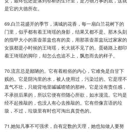
女，最终也还是落到邬桥的生计里，是万物万事的底，这就
是它的大德所在。
69.白兰花盛开的季节，满城的花香，每一扇白兰花树下的
门里，似乎都有着王琦瑶的身影，结果又都不是。那木头刻
的指甲大小的茶壶茶盅也有的卖，用那茶壶茶盅玩过家家的
女孩都是小时候的王琦瑶，长大就不见了的。蛋硌路上都印
着王琦瑶的脚印，却怎么也追不上，飘忽而去的样子。
70.流言总是鄙陋的。它有着粗俗的内心，它难免是自甘下
贱的。它是阴沟里的水，被人使用过，污染过的。它是理不
直气不壮，只能背地里嘁嘁喳喳的那种。它是没有责任感，
不承担后果的，所以它便有些随心所欲，如水漫流。它均是
经不起推敲的，也没人有心去推敲的。它有些像言语的垃
圾，不过，垃圾里有时也可淘出真货色的。
71.她知凡事不可强求，自有定数的天理，她也知做人要努