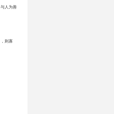
皆与人为善
己，则寡