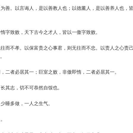
人为善。以言诲人，是以善教人也；以德薰人，是以善养人也，
一惰字致败，天下古今之才人，皆以一傲字致败。
无往而不孝。以保富贵之心事君，则无往而不忠。以责人之心责
。
惰，二者必居其一；巨室之败，非傲即惰，二者必居其一。
而长其志，切不可恭然自馁也。
；少睡多做，一人之生气。
星。