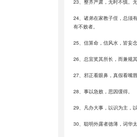
23、整齐严肃，无时不慎。
24、诸弟在家教子侄，总须
有不败者。
25、信算命，信风水，皆妄
26、总宜奖其所长，而兼规
27、邪正看眼鼻，真假看嘴
28、事以急败，思因缓得。
29、凡办大事，以识为主，
30、聪明外露者德薄，词华