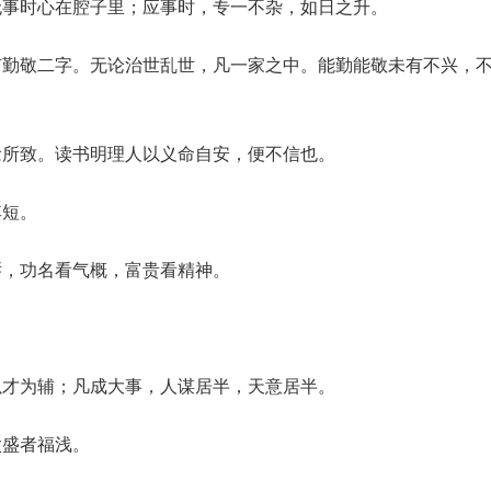
无事时心在腔子里；应事时，专一不杂，如日之升。
有勤敬二字。无论治世乱世，凡一家之中。能勤能敬未有不兴，
念所致。读书明理人以义命自安，便不信也。
其短。
唇，功名看气概，富贵看精神。
以才为辅；凡成大事，人谋居半，天意居半。
太盛者福浅。