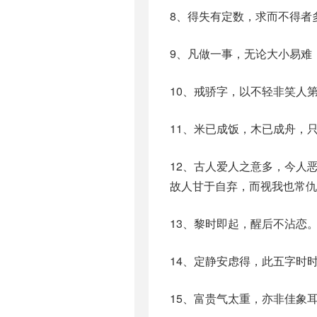
8、得失有定数，求而不得者
9、凡做一事，无论大小易难
10、戒骄字，以不轻非笑人
11、米已成饭，木已成舟，
12、古人爱人之意多，今人
故人甘于自弃，而视我也常仇
13、黎时即起，醒后不沾恋
14、定静安虑得，此五字时
15、富贵气太重，亦非佳象