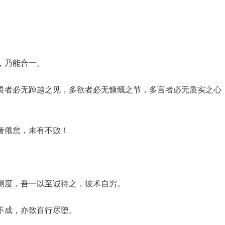
，乃能合一。
畏者必无踔越之见，多欲者必无慷慨之节，多言者必无质实之心
奢倦怠，未有不败！
。
测度，吾一以至诚待之，彼术自穷。
不成，亦致百行尽堕。