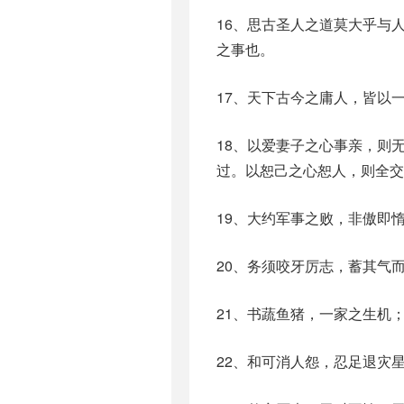
16、思古圣人之道莫大乎与
之事也。
17、天下古今之庸人，皆以
18、以爱妻子之心事亲，则
过。以恕己之心恕人，则全交
19、大约军事之败，非傲即
20、务须咬牙厉志，蓄其气
21、书蔬鱼猪，一家之生机
22、和可消人怨，忍足退灾