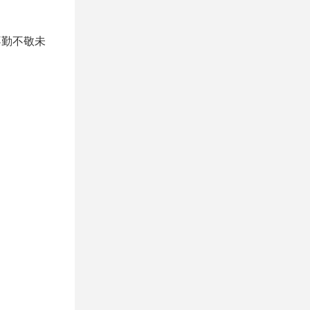
不勤不敬未