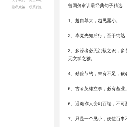
曾国藩家训最经典句子精选
隐私政策
|
联系我们
1、越自尊大，越见器小。
2、毕竟先知后行，至于纯熟
3、多躁者必无沉毅之识，多
无文学之雅。
4、勤俭节约，未有不足，孩
5、古者英雄立事，必有基业
6、遇诡诈人变幻百端，不可
7、只是一个见小，便使百事