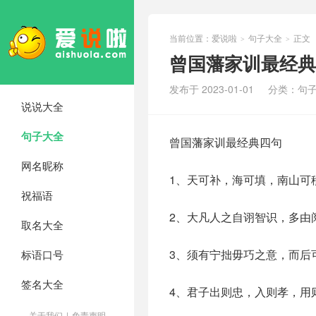
当前位置：
爱说啦
句子大全
正文
>
>
曾国藩家训最经典
发布于 2023-01-01
分类：
句
说说大全
句子大全
曾国藩家训最经典四句
网名昵称
1、天可补，海可填，南山可
祝福语
2、大凡人之自诩智识，多由
取名大全
3、须有宁拙毋巧之意，而后
标语口号
签名大全
4、君子出则忠，入则孝，用
关于我们
|
免责声明