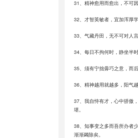
31、精神愈用而愈出，不可
32、才智英敏者，宜加浑厚
33、气藏丹田，无不可对人
34、每日不拘何时，静坐半
35、须有宁拙毋巧之意，而
36、精神越用就越多，阳气
37、我自恃有才，心中骄傲
堪。
38、知事变之多而吾所办者
渐渐蠲除矣。