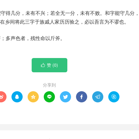
能守得几分，未有不兴；若全无一分，未有不败。和字能守几分
在乡间将此三字于族戚人家历历验之，必以吾言为不谬也。
害；多声色者，残性命以斤斧。
赞 (
0
)

分享到







