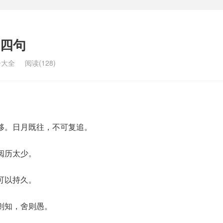
四句
子大全
阅读(128)
移。日月既往，不可复追。
阅历太少。
可以持久。
则知，舍则愚。