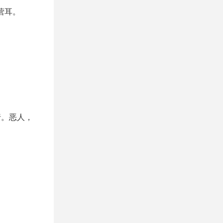
营耳。
行。恶人，