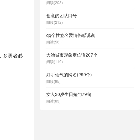
阅读(208)
创意的团队口号
阅读(212)
qq个性签名爱情伤感说说
阅读(56)
大冶城市形象定位语207个
，多勇者必
阅读(119)
好听仙气的网名(299个)
阅读(95)
女人30岁生日短句79句
阅读(83)