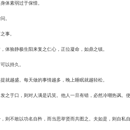
因身体素弱过于保惜。
学问。
言之事。
时，体验静极生阳来复之仁心，正位凝命，如鼎之镇。
后可以持久。
越提就越盛。每天做的事情越多，晚上睡眠就越轻松。
，发之于口，则对人满是讥笑。他人一旦有错，必然冷嘲热讽。
少，则不敢以功名自矜，而当思举贤而共图之。夫如是，则自私