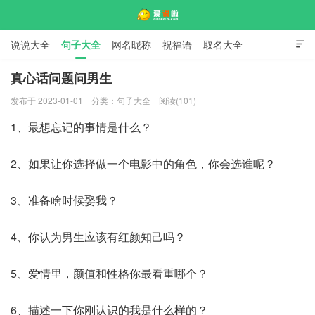
说说大全
句子大全
网名昵称
祝福语
取名大全

标语口号
签名大全
真心话问题问男生
发布于 2023-01-01
分类：
句子大全
阅读(101)
爱说啦
1、最想忘记的事情是什么？
2、如果让你选择做一个电影中的角色，你会选谁呢？
3、准备啥时候娶我？
4、你认为男生应该有红颜知己吗？
5、爱情里，颜值和性格你最看重哪个？
6、描述一下你刚认识的我是什么样的？