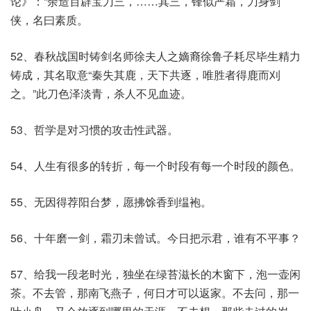
论》：“余造百辟宝刀三，……其三，锋似严霜，刀身剑
侠，名曰素质。
52、春秋战国时铸剑名师徐夫人之嫡裔徐鲁子耗尽毕生精力
铸成，其名取意“秦失其鹿，天下共逐，唯胜者得鹿而刈
之。”此刀色泽淡青，杀人不见血迹。
53、哲学是对习惯的攻击性武器。
54、人生有很多的转折，每一个时段有每一个时段的颜色。
55、无因得荐阳台梦，愿拂馀香到缊袍。
56、⼗年磨⼀剑，霜刃未曾试。今⽇把⽰君，谁有不平事？
57、给我一段老时光，独坐在绿苔滋长的木窗下，泡一壶闲
茶。不去管，那南飞燕子，何日才可以返家。不去问，那一