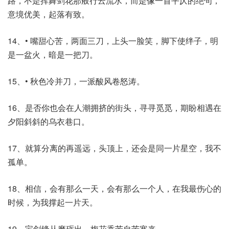
路，不是挥舞剑花那般行云流水，而是像一首平仄的绝句，
意境优美，起落有致。
14、• 嘴甜心苦，两面三刀，上头一脸笑，脚下使绊子，明
是一盆火，暗是一把刀。
15、• 秋色冷并刀，一派酸风卷怒涛。
16、是否你也会在人潮拥挤的街头，寻寻觅觅，期盼相遇在
夕阳斜斜的乌衣巷口。
17、就算分离的再遥远，头顶上，还会是同一片星空，我不
孤单。
18、相信，会有那么一天，会有那么一个人，在我最伤心的
时候，为我撑起一片天。
19、宝剑锋从磨砺出，梅花香苦自苦寒来。