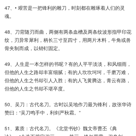
47、• 艰苦是一把锋利的雕刀，时刻都在雕琢着人们的灵
魂。
48、刀背随刃而曲，两侧有两条血槽及两条纹波形指甲印花
纹，刃异常犀利，柄长三寸至四寸，用两片木料，牛角或兽
骨夹制而成，以销钉固定。
49、人生是一本怎样的书呢？有的人平平淡淡，和风细雨，
但他的人生之路却丰富细腻；有的人坎坎坷坷，千磨万难，
但他的人生之书却引人入胜；有的人飞黄腾达，青云有路，
但他的人生之书却不堪卒度。
50、吴刀：古代名刀。古时以吴地作刀最为锋利，故张华诗
赞曰：“吴刀鸣手中，利剑严秋霜。”
51、素质：古代名刀。《北堂书钞》魏文帝曹丕《典