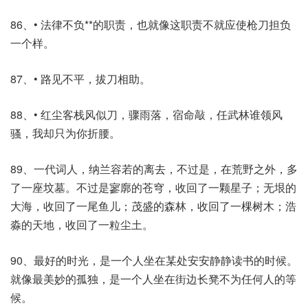
86、• 法律不负**的职责，也就像这职责不就应使枪刀担负
一个样。
87、• 路见不平，拔刀相助。
88、• 红尘客栈风似刀，骤雨落，宿命敲，任武林谁领风
骚，我却只为你折腰。
89、一代词人，纳兰容若的离去，不过是，在荒野之外，多
了一座坟墓。不过是寥廓的苍穹，收回了一颗星子；无垠的
大海，收回了一尾鱼儿；茂盛的森林，收回了一棵树木；浩
淼的天地，收回了一粒尘土。
90、最好的时光，是一个人坐在某处安安静静读书的时候。
就像最美妙的孤独，是一个人坐在街边长凳不为任何人的等
候。