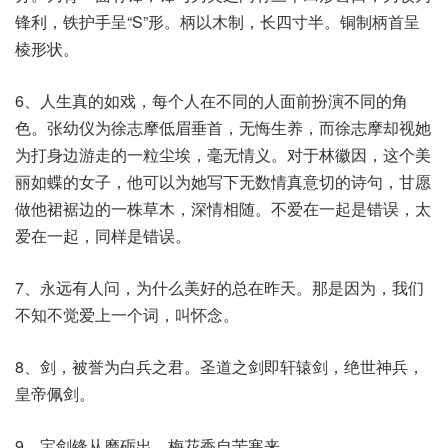
锋利，铁护手呈“S”形。柄以木制，长四寸半。铜制柄首呈
棱形状。
6、人生真的如戏，每个人在不同的人面前扮演不同的角
色。张幼仪为徐志摩低眉垂首，无悔生养，而徐志摩却视她
为打身边游走的一粒尘埃，毫无情义。对于林徽因，这个美
丽如蝶的女子，他可以为她写下无数情真意切的诗句，甘愿
做他裙裾边的一株草木，深情相随。不爱在一起是错误，太
爱在一起，同样是错误。
7、永远有人问，为什么美好的总在昨天。那是因为，我们
不知不觉爱上一个词，叫怀念。
8、剑，被誉为白兵之君。圣道之剑即轩辕剑，绝世神兵，
皇帝佩剑。
9、宝剑锋从磨砺出，梅花香自苦寒来。