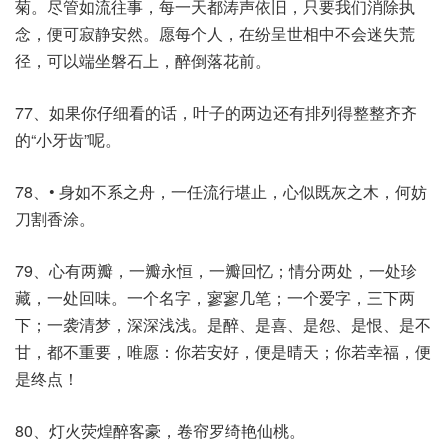
菊。尽管如流往事，每一天都涛声依旧，只要我们消除执
念，便可寂静安然。愿每个人，在纷呈世相中不会迷失荒
径，可以端坐磐石上，醉倒落花前。
77、如果你仔细看的话，叶子的两边还有排列得整整齐齐
的“小牙齿”呢。
78、• 身如不系之舟，一任流行堪止，心似既灰之木，何妨
刀割香涂。
79、心有两瓣，一瓣永恒，一瓣回忆；情分两处，一处珍
藏，一处回味。一个名字，寥寥几笔；一个爱字，三下两
下；一袭清梦，深深浅浅。是醉、是喜、是怨、是恨、是不
甘，都不重要，唯愿：你若安好，便是晴天；你若幸福，便
是终点！
80、灯火荧煌醉客豪，卷帘罗绮艳仙桃。