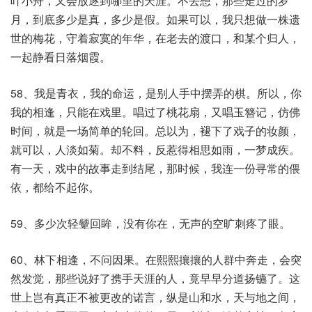
叶小舟，又会放逐到哪里的天涯。不去想，那些走过的岁
月，到底多少是真，多少是假。如果可以，我只想做一株遗
世的梅花，守着寂寞的年华，在老去的渡口，和某个归人，
一起静看日落烟霞。
58、我是青衣，我的命运，是别人手中摆弄的棋。所以，你
我的相逢，只能在戏里。唱过了桃花扇，又唱玉簪记，仿佛
时间，就是一场简单的轮回。总以为，褪下了戏子的妆颜，
就可以，人淡如菊。却不料，反惹得相思如雨，一梦成疾。
有一天，戏中的故事走到结尾，那时候，我连一份寻常的偎
依，都给不起你。
59、多少次轻颦回眸，没有你在，无声的空旷刺疼了眼。
60、林下相逢，不问因果。在熙熙攘攘的人群中奔走，会突
然发觉，那些说好了携手天涯的人，竟早早分道扬镳了。这
世上岂有真正不被更改的诺言，纵是山和水，天与地之间，