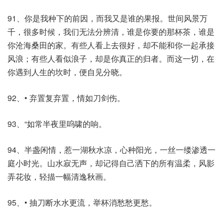
91、你是我种下的前因，而我又是谁的果报。世间风景万
千，很多时候，我们无法分辨清，谁是你要的那杯茶，谁是
你沧海桑田的家。有些人看上去很好，却不能和你一起承接
风浪；有些人看似浪子，却是你真正的归者。而这一切，在
你遇到人生的坎时，便自见分晓。
92、• 弃置复弃置，情如刀剑伤。
93、“如常半夜里呜啸的响。
94、半盏闲情，惹一湖秋水凉，心种阳光，一丝一缕渗透一
庭小时光。山水寂无声，却记得自己洒下的所有温柔，风影
弄花妆，轻描一幅清逸秋画。
95、• 抽刀断水水更流，举杯消愁愁更愁。