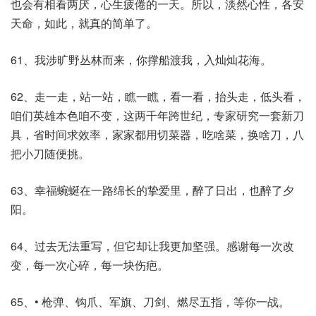
也会有相看两厌，心生疲倦的一天。所以，淡然心性，各安
天命，如此，就真的简单了。
61、我涉旷野丛林而来，你撑船渡我，入灿灿花海。
62、走一走，站一站，瞧一瞧，看一看，抬头走，低头看，
咱们英雄本色咱不变，这两千年跨世纪，专家研究一套新刀
具，省时间求效率，家家都用切菜器，吃啥菜，换啥刀，八
把小刀随便挑。
63、幸福蜿蜒在一路绵长的挚爱里，醉了日出，也醉了夕
阳。
64、过去无法重写，但它却让我更加坚强。感谢每一次改
变，每一次心碎，每一块伤疤。
65、• 枪弹、钩爪、军旗、刀剑、燃尽五指，等你一战。