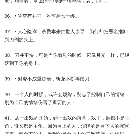
成，到最后，谁也找不到哪一堵城墙，属于自己。
36、• 算空有并刀，难剪离愁千缕。
37、• 人心险诈，杀戮本来由世人自寻，为何却把恶名推卸
到刀剑的头上。
38、刀并不快，可是当你看见的时候，它像月光一样，已经
落到了你的身上。
39、• 射虎不成重练箭，斩龙不断再磨刀。
40、一个人的时候，或许会烦躁，别忘了控制自己的情绪，
别为自己的情绪伤害了重要的人！
41、从一出戏的开始，到一出戏的落幕，戏里，谁都不是主
角，谁又都是主角。因为台上的人，演绎的是台下人的寂寞
悲喜，而台下的人，看到的是台上人的云散萍聚。尘缘尽