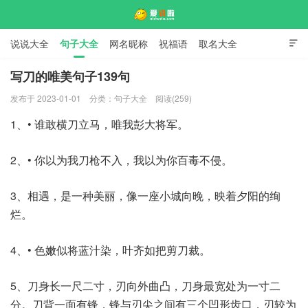
说说大全
句子大全
网名昵称
祝福语
取名大全

标语口号
签名大全
写刀的唯美句子139句
发布于 2023-01-01
分类：
句子大全
阅读(259)
爱说啦
1、• 谁敢横刀立马，唯我彭大将军。
2、• 你以为我刀枪不入，我以为你百毒不侵。
3、相遇，是一种美丽，像一座小城向晚，映着夕阳的绚
烂。
4、• 色嫩似将蓝汁染，叶齐如把剪刀裁。
5、刀身长一尺二寸，刃向外曲凸，刀身最宽处为一寸二
分。刀背一面有锋，锋与刃尖之间有三个凹形齿口，刃较为