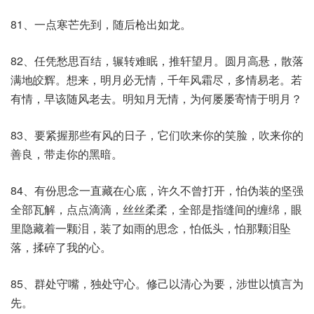
81、一点寒芒先到，随后枪出如龙。
82、任凭愁思百结，辗转难眠，推轩望月。圆月高悬，散落
满地皎辉。想来，明月必无情，千年风霜尽，多情易老。若
有情，早该随风老去。明知月无情，为何屡屡寄情于明月？
83、要紧握那些有风的日子，它们吹来你的笑脸，吹来你的
善良，带走你的黑暗。
84、有份思念一直藏在心底，许久不曾打开，怕伪装的坚强
全部瓦解，点点滴滴，丝丝柔柔，全部是指缝间的缠绵，眼
里隐藏着一颗泪，装了如雨的思念，怕低头，怕那颗泪坠
落，揉碎了我的心。
85、群处守嘴，独处守心。修己以清心为要，涉世以慎言为
先。