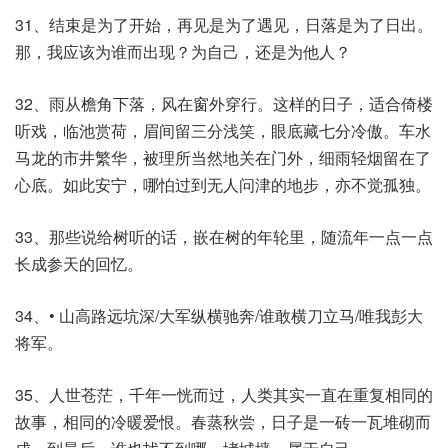
31、结束是为了开始，再见是为了遇见，日落是为了日出。
那，我应该为谁而出现？为自己，还是为他人？
32、雨从檐角下落，风在窗外穿行。这样的日子，适合倚楼
听戏，临池赏荷，眉间留三分浅笑，眼底藏七分冷傲。车水
马龙的市井繁华，被理所当然地关在门外，细雨轻烟留在了
心底。如此安宁，哪怕过到无人问津的地步，亦不觉孤独。
33、那些说给树听的话，嵌在树的年轮里，随流年一点一点
长成参天的回忆。
34、• 山高路远坑深/大军纵横驰奔/谁敢横刀立马/唯我彭大
将军。
35、人世苍茫，千年一恍而过，人类其实一直在重复相同的
故事，相同的冷暖爱恨。春蒸秋尝，日子是一砖一瓦堆砌而