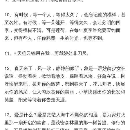
10、有时候，等一个人，等得太久了，会忘记他的模样，甚
至名姓。有时候，等一朵莲开，等得太久，会让分明的四
季，变得模糊不清。可是莲荷，在每年夏季终究要应约而
来，但有些人，任你耗费一生的时光，也等不到。
11、• 天机云锦用在我，剪裁妙处非刀尺。
12、春天来了，风一吹，静静的倾听，象是一群妙龄少女在
说话，摇动着树，掀动着地皮，踩踏着冰块，好象在说，树
呀快醒来吧，拨开你的嫩芽，都到春天了，花儿开吧，快展
示你的风采，让人匀欣赏你的美丽，小草快露出你的长发和
笑脸，阳光等待着你去走天涯。
13、爱是什么？爱是茫茫人海中不期然的相遇，是万家灯火
里那一扇开启的幽窗，是茂密森林里的那一树菩提。修行的