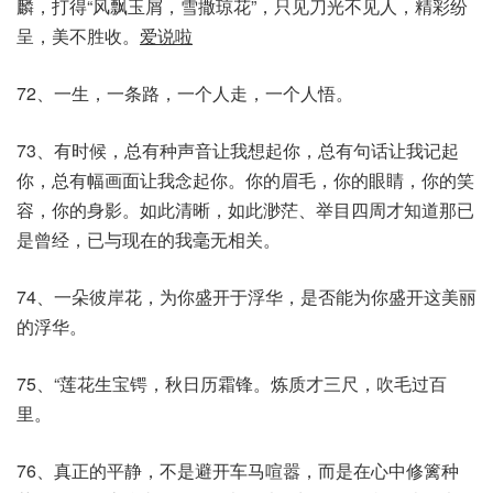
麟，打得“风飘玉屑，雪撒琼花”，只见刀光不见人，精彩纷
呈，美不胜收。
爱说啦
72、一生，一条路，一个人走，一个人悟。
73、有时候，总有种声音让我想起你，总有句话让我记起
你，总有幅画面让我念起你。你的眉毛，你的眼睛，你的笑
容，你的身影。如此清晰，如此渺茫、举目四周才知道那已
是曾经，已与现在的我毫无相关。
74、一朵彼岸花，为你盛开于浮华，是否能为你盛开这美丽
的浮华。
75、“莲花生宝锷，秋日历霜锋。炼质才三尺，吹毛过百
里。
76、真正的平静，不是避开车马喧嚣，而是在心中修篱种