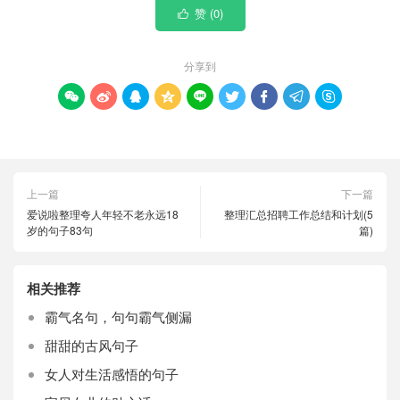
赞 (
0
)

分享到









上一篇
下一篇
爱说啦整理夸人年轻不老永远18
整理汇总招聘工作总结和计划(5
岁的句子83句
篇)
相关推荐
霸气名句，句句霸气侧漏
甜甜的古风句子
女人对生活感悟的句子