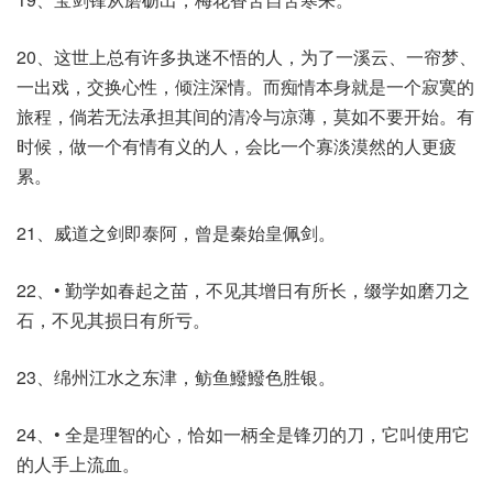
20、这世上总有许多执迷不悟的人，为了一溪云、一帘梦、
一出戏，交换心性，倾注深情。而痴情本身就是一个寂寞的
旅程，倘若无法承担其间的清冷与凉薄，莫如不要开始。有
时候，做一个有情有义的人，会比一个寡淡漠然的人更疲
累。
21、威道之剑即泰阿，曾是秦始皇佩剑。
22、• 勤学如春起之苗，不见其增日有所长，缀学如磨刀之
石，不见其损日有所亏。
23、绵州江水之东津，鲂鱼鱍鱍色胜银。
24、• 全是理智的心，恰如一柄全是锋刃的刀，它叫使用它
的人手上流血。