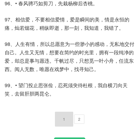
96、• 春风骋巧如剪刀，先栽杨柳后杏桃。
97、相信爱，不要相信爱情，爱是瞬间的美，情是永恒的
痛，灿若烟花，稍纵即逝，那一刻，我知道，我错了。
98、人生有情，所以总愿意为一些渺小的感动，无私地交付
自己。人生又无情，想要在简约的时光里，拥有一段纯净的
爱，却总是事与愿违。千帆过尽，只想觅一叶小舟，任流东
西。阅人无数，唯愿在戏梦中，找寻知己。
99、• 望门投止思张俭，忍死须臾待杜根，我自横刀向天
笑，去留肝胆两昆仑。
1
2