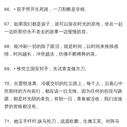
66、• 双手劈开生死路，一刀割断是非根。
67、如果我们都是孩子，就可以留在时光的原地，坐在一起
一边听那些永不老去的故事一边慢慢皓首。
68、能冲刷一切的除了眼泪，就是时间，以时间来推移感
情，时间越长，冲突越淡，仿佛不断稀释的茶。
69、• 惟凭立国安邦手，先试青龙偃月刀。
70、在爱恨迷离、冷暖交织的红尘路上，每个人，沿着心中
所期待的方向前行，都应该一往无悔。因为任何的彷徨与踌
躇，都是对光阴的辜负，有朝一日，青春被没收，我们连做
梦的资格都没有。
71、她玉手纤纤,纵马抡刀，战退欧鹏，生擒王英。对阵马