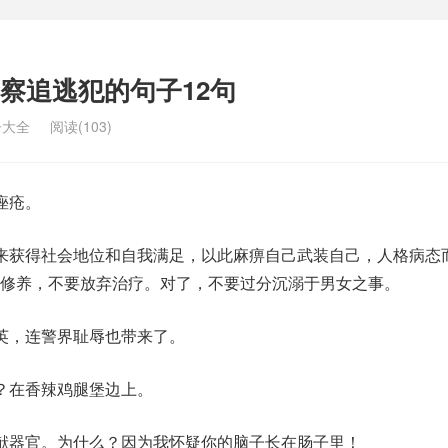
察追逃犯的句子12句
子大全
阅读(103)
痤疮。
来获得社会地位和自我满足，以此麻痹自己武装自己，人格病态
修养，不要放弃治疗。对了，不要过分沉溺于男女之事。
英，连警界耻辱也带来了。
？在香辣鸡腿堡边上。
献器官。为什么？因为我怀疑你的脑子长在肠子里！