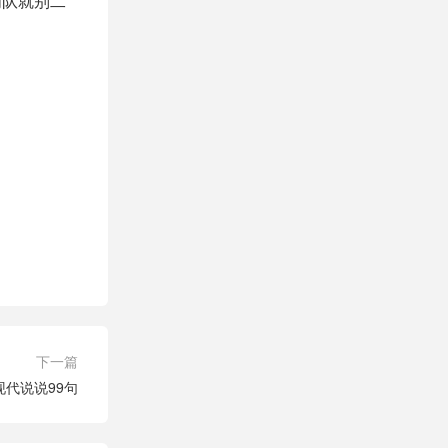
周队就别二
下一篇
代说说99句