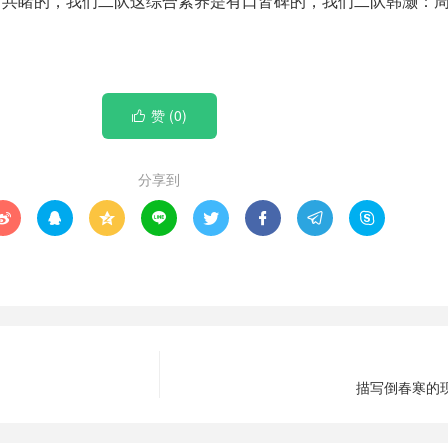
目共睹的，我们二队这综合素养是有口皆碑的，我们二队韩灏：
赞 (
0
)

分享到








描写倒春寒的现