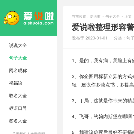
当前位置：
爱说啦
句子大全
正文
>
>
爱说啦整理形容警
发布于 2023-01-01
分类：
句
说说大全
句子大全
1、是的，我有病，我脸上有
网名昵称
2、你企图用标新立异的方式
祝福语
轻，建议你多读点书，多提高
取名大全
3、丁局，这就是你带来的精
标语口号
4、飞哥，约翰内斯堡在哪啊
签名大全
5、我建议你死后最好不要捐
关于我们
|
免责声明