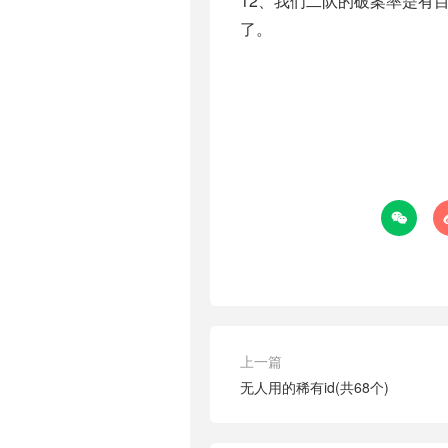
12、我们二队的破案率是有
了。

上一篇
无人用的稀有id(共68个)