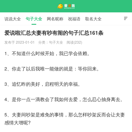
说说大全
句子大全
网名昵称
祝福语
取名大全

标语口号
签名大全
爱说啦汇总夫妻有吵有闹的句子汇总161条
发布于 2023-01-01
分类：
句子大全
阅读(232)
爱说啦
1、不知道什么时候开始，我已学会依赖。
2、你走了以后我唯一能做的就是：等你回来。
3、追忆昨的美好，启程明天的幸福。
4、是你一点一滴教会了我如何去爱，怎么忍心抽身离去。
5、夫妻间吵架是难免的事情，那么怎样吵架反而会让夫妻
感情大增呢?