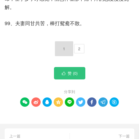
解。
99、夫妻同甘共苦，棒打鸳鸯不散。
1
2
赞 (
0
)

分享到









上一篇
下一篇