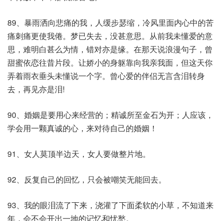
89、暴雨洒向悲痛的我，人缓步瑟缩，冷风里面内心中的苦
痛刺痛更使我倦。梦已失去，没甚意思。从前我未懂爱的意
思，难明白甚么为情，错对亦是缘。在那天说浪漫句子，曾
甜蜜依恋往昔片段。让娇小的身躯靠向我亲我面，但这天你
弄着雨衣垂头未懂说一个字。曾心爱的伴侣无言含泪转身
去，再见亦是泪!
90、婚姻是要用心来经营的；精诚所至金石为开；人应该，
学会用一颗真诚的心，来对待自己的婚姻！
91、女人莫顶半边天，女人要做整片地。
92、反复自己的回忆，只会被嘲笑无能回去。
93、我的眼泪流了下来，浇灌了下面柔软的小草，不知道来
年，会不会开出一地的记忆和忧愁。