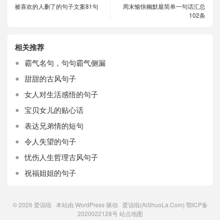
被喜欢的人删了的句子文案81句
周末愉快幽默最简单一句话汇总
102条
相关推荐
霸气名句，句句霸气侧漏
甜甜的古风句子
女人对生活感悟的句子
宝贝女儿的贴心话
表达兄弟情的短句
令人失望的句子
忧伤人生哲理古风句子
祝福姐姐的句子
© 2026
爱说啦
本站由
WordPress
驱动 爱说啦(AiShuoLa.Com)
鄂ICP备
2020022128号
站点地图