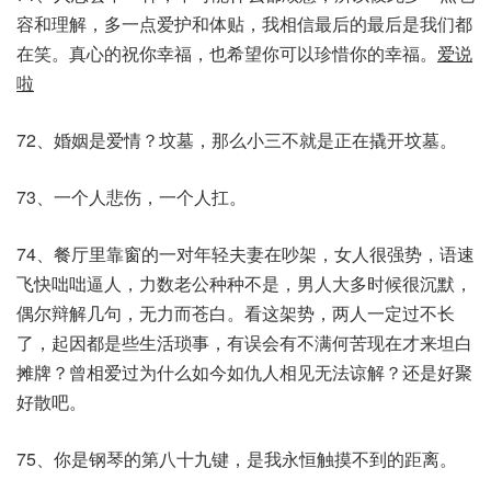
容和理解，多一点爱护和体贴，我相信最后的最后是我们都
在笑。真心的祝你幸福，也希望你可以珍惜你的幸福。
爱说
啦
72、婚姻是爱情？坟墓，那么小三不就是正在撬开坟墓。
73、一个人悲伤，一个人扛。
74、餐厅里靠窗的一对年轻夫妻在吵架，女人很强势，语速
飞快咄咄逼人，力数老公种种不是，男人大多时候很沉默，
偶尔辩解几句，无力而苍白。看这架势，两人一定过不长
了，起因都是些生活琐事，有误会有不满何苦现在才来坦白
摊牌？曾相爱过为什么如今如仇人相见无法谅解？还是好聚
好散吧。
75、你是钢琴的第八十九键，是我永恒触摸不到的距离。