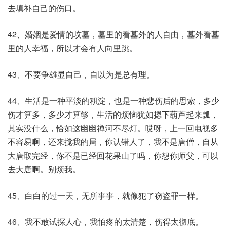
去填补自己的伤口。
42、婚姻是爱情的坟墓，墓里的看墓外的人自由，墓外看墓
里的人幸福，所以才会有人向里跳。
43、不要争雄显自己，自以为是总有理。
44、生活是一种平淡的积淀，也是一种悲伤后的思索，多少
伤才算多，多少才算够，生活的烦恼犹如摁下葫芦起来瓢，
其实没什么，恰如这幽幽禅河不尽灯。哎呀，上一回电视多
不容易啊，还来搅我的局，你认错人了，我不是唐僧，自从
大唐取完经，你不是已经回花果山了吗，你想你师父，可以
去大唐啊。别烦我。
45、白白的过一天，无所事事，就像犯了窃盗罪一样。
46、我不敢试探人心，我怕疼的太清楚，伤得太彻底。