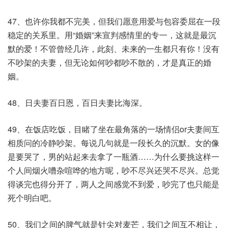
47、也许你我都不完美，但我们愿意用爱与包容委屈在一段
稳定的关系里。用“婚姻”来宣判感情里的专一，这就是最沉
默的爱！不管曾经几许，此刻、未来的一生都只有你！没有
不吵架的夫妻，但无论如何吵都吵不散的，才是真正的婚
姻。
48、日夫妻百日恩，百日夫妻比海深。
49、在饭店吃饭，目睹了坐在最角落的一场情侣or夫妻间互
相质问的冷静吵架。每说几句就是一段长久的沉默。女的像
是要哭了，男的站起来去拿了一瓶酒……为什么要挑这样一
个人间烟火嘈杂喧哗的地方呢，吵不尽兴还哭不尽兴。总觉
得谈完也得分开了，两人之间感觉不到爱，吵完了也只能是
死个明白吧。
50、我们之间的脾气就是针尖对麦芒，我们之间互不相让，