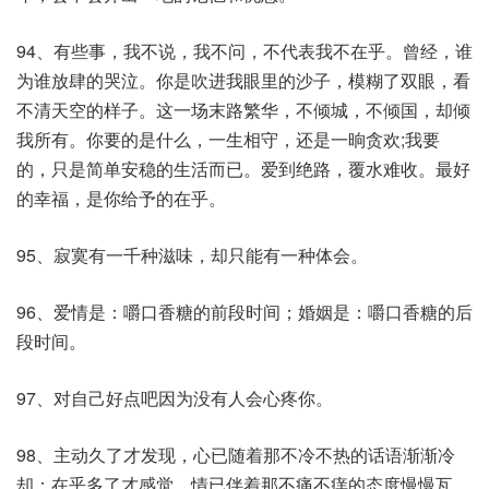
94、有些事，我不说，我不问，不代表我不在乎。曾经，谁
为谁放肆的哭泣。你是吹进我眼里的沙子，模糊了双眼，看
不清天空的样子。这一场末路繁华，不倾城，不倾国，却倾
我所有。你要的是什么，一生相守，还是一晌贪欢;我要
的，只是简单安稳的生活而已。爱到绝路，覆水难收。最好
的幸福，是你给予的在乎。
95、寂寞有一千种滋味，却只能有一种体会。
96、爱情是：嚼口香糖的前段时间；婚姻是：嚼口香糖的后
段时间。
97、对自己好点吧因为没有人会心疼你。
98、主动久了才发现，心已随着那不冷不热的话语渐渐冷
却；在乎多了才感觉，情已伴着那不痛不痒的态度慢慢瓦