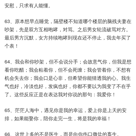
安慰，只求有人能懂。
63、原本想早点睡觉，隔壁楼不知道哪个楼层的脑残夫妻在
吵架，先是双方互相咆哮，对骂。之后男女轮流破骂对方。
最后男方沉默，女方持续咆哮到现在还不停止，我去年买了
个表！
64、我会和你吵架，但不会说分手；会故意气你，但我是想
看你吃醋；我会粘着你，但不会死缠；我会管着你，不想有
机会失去你；我会口是心非，但希望你能猜透我的心。我生
气也好，冷淡也好，发疯也好，你都不要以为我变了不在乎
了。这些反应正是在表达我对你说的那句：我爱你！
65、茫茫人海中，遇见你是我的幸运，爱上你是上天的安
排，如果能娶你，陪你走完一生，将是我的幸福！
66、这世上多的不是医生，而是向你伤口撒盐的畜生。