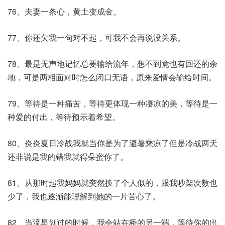
76、夫妻一条心，黄土变成金。
77、你还欠我一句对不起，可我不会再说没关系。
78、最是无声地记忆总要输给流年，想不到竟也有回还的余
地，可是两相面对时怎么闭口无语，原来爱情会输给时间。
79、等待是一种痛苦，等待更体现一种凄凉的美，等待是一
种爱的付出，等待预示着希望。
80、炎炎夏日冷战我就当你是为了避暑乘凉了但是冷战两天
还非说是我的错我就得朵蜜你了。
81、从那时起我妈妈就突然换了个人似的，跟我吵架次数也
少了，我也逐渐能理解到她的一片苦心了。
82、当流星划过的时候，我会站在桥的另一端，等待你的出