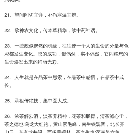
21、望闻问切宜详，补泻寒温宜辨。
22、承神农文化，传本草精华，续中药神话。
23、一些貌似偶然的机缘，往往使一个人的生命的分量与色
彩都发生变化。您的成功，似偶然，实不偶然，它闪耀您的
生命焕发出来的绚丽光彩。
24、人生就是在品茶中思索，在品茶中感悟，在品茶中成
长。
25、承祖传绝技，集中医大成。
26、浓茶解烈酒，淡茶养精神，花茶和肠胃，清茶滤心尘，
茶之德也;乌龙大红袍，黄山素毛峰，南生铁观音，北长齐
山云，东有龙井绿，西多黄镶林，茶之生也;茗品呈六色，