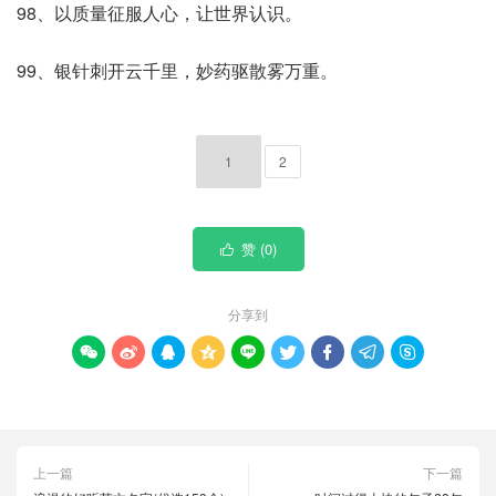
98、以质量征服人心，让世界认识。
99、银针刺开云千里，妙药驱散雾万重。
1
2
赞 (
0
)

分享到









上一篇
下一篇