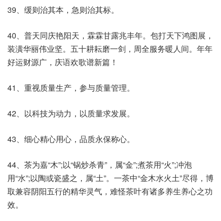
39、缓则治其本，急则治其标。
40、普天同庆艳阳天，霖霖甘露兆丰年。包打天下鸿图展，
装潢华丽伟业坚。五十耕耘磨一剑，周全服务暖人间。年年
好运财源广，庆语欢歌谱新篇！
41、重视质量生产，参与质量管理。
42、以科技为动力，以质量求发展。
43、细心精心用心，品质永保称心。
44、茶为嘉“木”;以“锅炒杀青”，属“金”;煮茶用“火”;冲泡
用“水”;以陶或瓷盛之，属“土”。一茶中“金木水火土”尽得，博
取兼容阴阳五行的精华灵气，难怪茶叶有诸多养生养心之功
效。