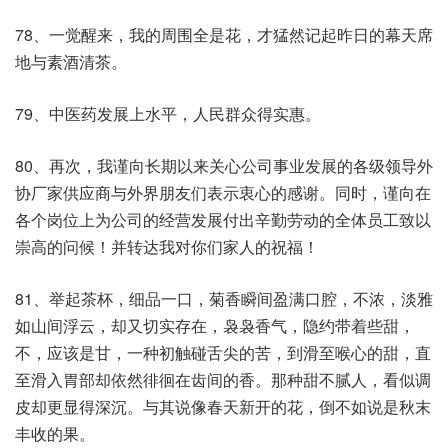
78、一觉醒来，我的周围全是花，才猛然记起昨日的幕天席
地与素酒清茶。
79、中医药发展上水平，人民群众得实惠。
80、再次，我谨向长期以来关心公司事业发展的各级领导外
协厂家供应商与外界朋友们表示衷心的感谢。同时，谨向在
各个岗位上为公司的经营发展付出辛勤劳动的全体员工致以
崇高的问候！并转达我对你们家人的祝福！
81、举起茶杯，细品一口，菊香瞬间盈满口腔，不浓，淡雅
如山间浮云，却又切实存在，袅袅香气，隐约带着些甜，
不，应该是甘，一种初触碰舌尖的苦，到滑至喉心的甜，直
至滑入胃部却依然徘徊在齿间的香。那种甜不腻人，看似调
皮却更显得深沉。与其说像春天新开的花，倒不如说是秋末
丰收的果。