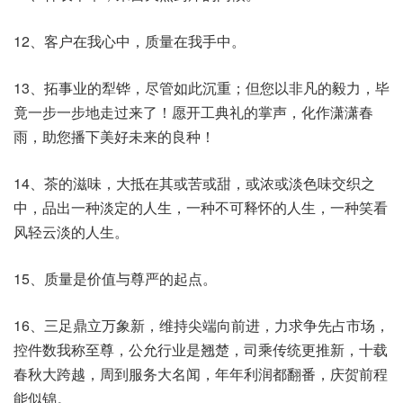
12、客户在我心中，质量在我手中。
13、拓事业的犁铧，尽管如此沉重；但您以非凡的毅力，毕
竟一步一步地走过来了！愿开工典礼的掌声，化作潇潇春
雨，助您播下美好未来的良种！
14、茶的滋味，大抵在其或苦或甜，或浓或淡色味交织之
中，品出一种淡定的人生，一种不可释怀的人生，一种笑看
风轻云淡的人生。
15、质量是价值与尊严的起点。
16、三足鼎立万象新，维持尖端向前进，力求争先占市场，
控件数我称至尊，公允行业是翘楚，司乘传统更推新，十载
春秋大跨越，周到服务大名闻，年年利润都翻番，庆贺前程
能似锦。