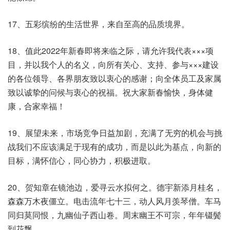
17、五彩缤纷的生活世界，来自至高的品质境界。
18、值此2022年新春即将来临之际，请允许我代表×××项
目，并以我个人的名义，向所有关心、支持、参与×××建设
的各位领导、各界朋友致以衷心的感谢；向全体员工及家属
致以诚挚的问候与衷心的祝福。祝大家新春愉快，身体健
康，合家幸福！
19、展望未来，市场竞争日益加剧，充满了无穷的机会与挑
战我们不应该满足于现有的成功，而是以此为基点，向新的
目标，满怀信心，同心协力，积极进取。
20、贺知章在镜池边，爱寻云水拟何之。德宇新添月桂名，
森森万木夜僵立。电击流年七十三，动人风月羡琴僧。车马
同归莫同恨，九幽仙子西山卷。周末幽王不可宗，年年镊鬓
到花飘。