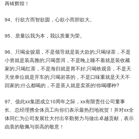
再铸辉煌！
94、行欲方而智欲圆，心欲小而胆欲大。
95、质量以我为本，我以质量为荣。
96、只喝金骏眉，不是领导就是装大款的;只喝绿茶，不是
小资就是装高雅的;只喝普洱，不是晚上睡不着就是装收藏
家的;只喝红茶，不是海归就是胃不好;只喝铁观音，不是天
天坐单位就是开车的;只喝岩茶的，不是口味重就是天天不
回家的;什么都喝的，不是茶人就是卖茶的!你喝哪种?
97、值此xx集团成立10周年之际，xx有限责任公司董事
长、总经理携全体员工向你们表示最热烈地祝贺！并对xx全
体同仁为公司发展壮大付出辛勤努力与做出卓越贡献，表示
由衷的敬佩与崇高的敬意！