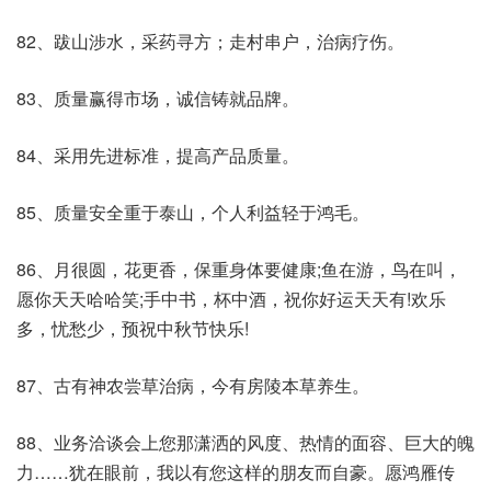
82、跋山涉水，采药寻方；走村串户，治病疗伤。
83、质量赢得市场，诚信铸就品牌。
84、采用先进标准，提高产品质量。
85、质量安全重于泰山，个人利益轻于鸿毛。
86、月很圆，花更香，保重身体要健康;鱼在游，鸟在叫，
愿你天天哈哈笑;手中书，杯中酒，祝你好运天天有!欢乐
多，忧愁少，预祝中秋节快乐!
87、古有神农尝草治病，今有房陵本草养生。
88、业务洽谈会上您那潇洒的风度、热情的面容、巨大的魄
力……犹在眼前，我以有您这样的朋友而自豪。愿鸿雁传