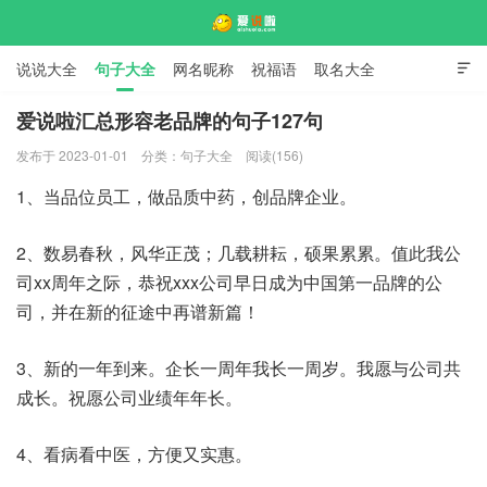
说说大全
句子大全
网名昵称
祝福语
取名大全

标语口号
签名大全
爱说啦汇总形容老品牌的句子127句
发布于 2023-01-01
分类：
句子大全
阅读(156)
爱说啦
1、当品位员工，做品质中药，创品牌企业。
2、数易春秋，风华正茂；几载耕耘，硕果累累。值此我公
司xx周年之际，恭祝xxx公司早日成为中国第一品牌的公
司，并在新的征途中再谱新篇！
3、新的一年到来。企长一周年我长一周岁。我愿与公司共
成长。祝愿公司业绩年年长。
4、看病看中医，方便又实惠。