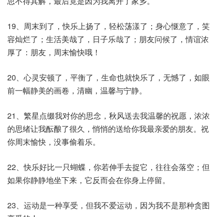
思不得其解，最后竟是因为我离开了家乡。
19、周末到了，快乐上扬了，轻松荡漾了；身心惬意了，笑
容灿烂了；生活美哉了，日子乐哉了；朋友问候了，情谊浓
厚了：朋友，周末愉快哦！
20、心灵安顿了，平衡了，生命也就快乐了，无憾了，如眼
前一幅静美的画卷，清幽，温馨与宁静。
21、繁星点缀我对你的思念，秋风送去我温馨的祝愿，浓浓
的思绪让我酝酿了很久，悄悄的送给你我最亲爱的朋友。祝
你周末愉快，没事偷着乐。
22、快乐好比一只蝴蝶，你若伸手去捉它，往往会落空；但
如果你静静地坐下来，它反而会在你身上停留。
23、运动是一种享受，但我不爱运动，因为我不是那种贪图