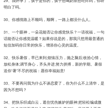
29、我怀孕了，孩子是你的，孩子想喝奶茶想吃炸鸡，你听
明白了吗。
30、你感情路上不顺吗，顺啊，一路上都没什么人。
31、一个眼神，一朵花能否让你感觉快乐？一语祝福，一句
话能否让你感觉温暖？如果你说是的，那我只想用最普通的
短信加码你日常的快乐，增添你心灵的温度。
32、快乐暑假，早已来到;烦恼压力，抛之脑后;收拾心情，
放松身体;调节身心，齐头并进;努力拼搏，新的学期。暑假
送你“暑”不尽的祝福：愿你幸福如意!
33、不要再问我为什么不谈恋爱了，你为什么不上清华，是
因为不想吗？
34、把快乐织成白云，遮住忧伤嫉妒的眼神;把轻松编成微