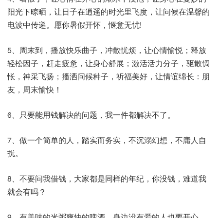
阳光下晾晒，让日子在逍遥的时光里飞度，让问候在温馨的
电波中传递。愿你暑假开怀，惬意无忧!
5、周末到，播放快乐曲子，冲散忧烦，让心情愉悦；释放
轻松因子，赶走疲惫，让身心舒展；激活活力分子，驱散惆
怅，神采飞扬；播洒问候种子，祈福美好，让情谊绵长：朋
友，周末愉快！
6、只要能用钱解决的问题，我一件都解决不了。
7、做一个简单的人，踏实而务实，不沉溺幻想，不庸人自
扰。
8、不要问我借钱，大家都是同样的年纪，你没钱，难道我
就会有吗？
9、有美味的米粥爽快的啤酒，身边没有爱的人也要开心