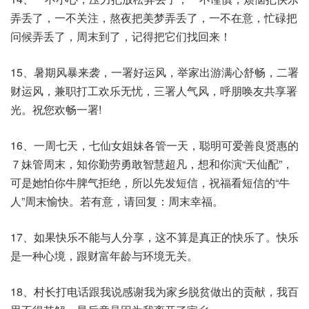
弄丢了，一不关注，熬夜把美梦弄丢了，一不在意，忙碌把
问候弄丢了，周末到了，记得把它们找回来！
15、暑期风暴来袭，一署好运风，举家出游满心舒畅，二署
财运风，兼职打工欢乐无忧，三署人气风，呼朋唤友共享署
光。祝您欢畅一署!
16、一周七天，七仙女姐妹各管一天，聪明可爱善良贤惠的
７妹管周末，知你勤劳勇敢智慧超凡，想和你演“天仙配”，
可是她怕你牛脾气拒绝，所以先发短信，祝福看短信的“牛
人”周末愉快。若有意，请回复：周末幸福。
17、如果快乐不能与人分享，这不算是真正的快乐了。快乐
是一种心境，跟财富年龄与环境无关。
18、村长打电话跟我说感谢我为家乡脱贫做出的贡献，我百