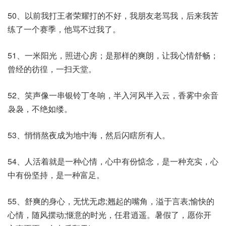
50、以前我打王者荣耀打的不好，我朋友老骂我，后来我苦
练了一个赛季，他骂不过我了。
51、一米阳光，照进心房；是那样的爽朗，让我心情舒畅；
曾经的彷徨，一扫天堂。
52、笑声像一串银铃丁冬响，半入河风半入云，香雾中余音
袅袅，不绝如缕。
53、悄悄熬夜成为地中海，然后闪瞎所有人。
54、人活着就是一种心情，心中有份惦念，是一种充实，心
中有份坚持，是一种富足。
55、舒爽的身心，无忧无虑;翘起的嘴角，溢于言表;愉快的
心情，随风摆动;惬意的时光，任君逍遥。暑假了，愿你开