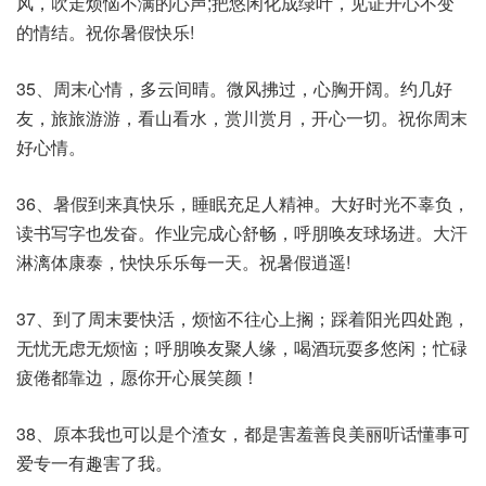
风，吹走烦恼不满的心声;把悠闲化成绿叶，见证开心不变
的情结。祝你暑假快乐!
35、周末心情，多云间晴。微风拂过，心胸开阔。约几好
友，旅旅游游，看山看水，赏川赏月，开心一切。祝你周末
好心情。
36、暑假到来真快乐，睡眠充足人精神。大好时光不辜负，
读书写字也发奋。作业完成心舒畅，呼朋唤友球场进。大汗
淋漓体康泰，快快乐乐每一天。祝暑假逍遥!
37、到了周末要快活，烦恼不往心上搁；踩着阳光四处跑，
无忧无虑无烦恼；呼朋唤友聚人缘，喝酒玩耍多悠闲；忙碌
疲倦都靠边，愿你开心展笑颜！
38、原本我也可以是个渣女，都是害羞善良美丽听话懂事可
爱专一有趣害了我。