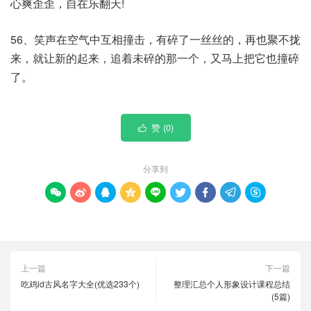
心爽歪歪，自在乐翻天!
56、笑声在空气中互相撞击，有碎了一丝丝的，再也聚不拢
来，就让新的起来，追着未碎的那一个，又马上把它也撞碎
了。
赞 (
0
)

分享到









上一篇
下一篇
吃鸡id古风名字大全(优选233个)
整理汇总个人形象设计课程总结
(5篇)