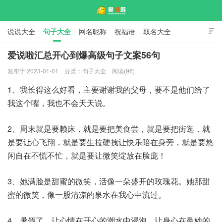
说说大全
句子大全
网名昵称
祝福语
取名大全

标语口号
签名大全
爱说啦汇总开心到爆高级句子文案56句
发布于 2023-01-01
分类：
句子大全
阅读(96)
爱说啦
1、我长得这么好看，主要谢谢我的父母，要不是他们给了
我这个嘴，我也不会天天说。
2、周末就是要赖床，就是要把美食尝，就是要把街逛，就
是要让心飞翔，就是要生拉硬拽让快乐陪在身旁，就是要悠
闲自在不慌不忙，就是要让微笑绽放在脸庞！
3、她满脸是甜蜜的微笑，活像一朵盛开的玫瑰花。她那甜
蜜的微笑，像一股清凉的泉水在我心中流过。
4、暑假了，让心情在开心的潮水中浸泡，让身心在曼妙的