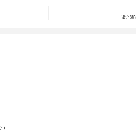
适合演
心了