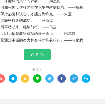
越，才能成为真正的强者。——周杰伦
学习和积累，这样才能在竞争中占据优势。——梅西
刻保持热情和决心，才能走到终点。——朱熹
才能获得持久的成功。——马斯克
败后再站起来，继续前行。——马云
索，因为这是取得成功的唯一途径。——巴菲特
而是通过不断的努力和奋斗才能获得的。——马化腾
赞 (
0
)

分享到







