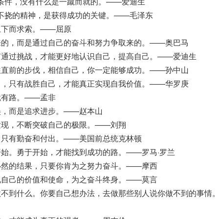
条件，没有什么是一蹴而就的。——爱迪生
不挠的精神，是获得成功的关键。——毛泽东
上下而求索。——屈原
来的，而是通过自己的奋斗和努力争取来的。——奥巴马
有通过挑战，才能更好地认识自己，提高自己。——爱迪生
往直前的步伐，相信自己，你一定能够成功。——孙中山
己，只有战胜自己，才能真正实现自我价值。——华罗庚
就有路。——孟非
美，而是追求进步。——赵本山
发现，不断突破自己的极限。——刘翔
，只有勤奋和付出。——美国前总统克林顿
开始。勇于开始，才能找到成功的路。——罗马·罗兰
必然的结果，只要你肯为之努力奋斗。——摩西
现自己的价值和使命，为之奋斗终身。——莫言
做不到什么。你要自己想办法，去做那些别人说你做不到的事情