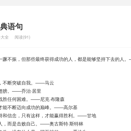
典语句
子大全
阅读(91)
蹶不振，但那些最终获得成功的人，都是能够坚持下去的人。—
，不断突破自我。——马云
翅膀。——乔治·居里
战胜任何困难。——尼克·布隆森
才能不断迈向成功的巅峰。——高尔基
持和信念，只有这样，才能赢得胜利。——甘地
人，而是击败自己。——奥古斯特·斯特林