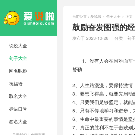
当前位置：
爱说啦
句子大全
正文
>
>
鼓励奋发图强的经
发布于 2023-10-28
分类：
句
说说大全
句子大全
1、没有人会在困难面前一
舒勒
网名昵称
祝福语
2、人生路漫漫，要保持激情
3、要想飞得高，就要先扇动
取名大全
4、只要我们足够坚定，就能
标语口号
5、只有不停地学习和进步，
6、生命中最重要的事情是坚
签名大全
7、真正的胜利不在于击败别
关于我们
|
免责声明