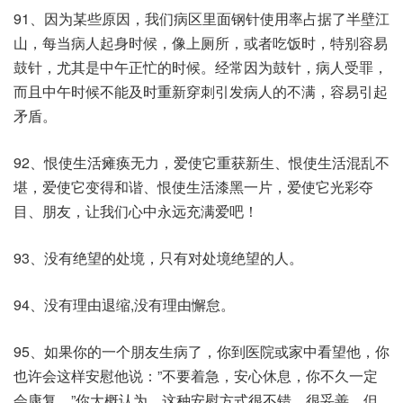
91、因为某些原因，我们病区里面钢针使用率占据了半壁江
山，每当病人起身时候，像上厕所，或者吃饭时，特别容易
鼓针，尤其是中午正忙的时候。经常因为鼓针，病人受罪，
而且中午时候不能及时重新穿刺引发病人的不满，容易引起
矛盾。
92、恨使生活瘫痪无力，爱使它重获新生、恨使生活混乱不
堪，爱使它变得和谐、恨使生活漆黑一片，爱使它光彩夺
目、朋友，让我们心中永远充满爱吧！
93、没有绝望的处境，只有对处境绝望的人。
94、没有理由退缩,没有理由懈怠。
95、如果你的一个朋友生病了，你到医院或家中看望他，你
也许会这样安慰他说：”不要着急，安心休息，你不久一定
会康复。”你大概认为，这种安慰方式很不错，很妥善。但