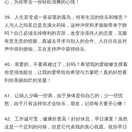
心，为你带去一份轻松清爽的心情！
39、人生若变成一座寂寞的孤岛，何有生活的快乐和惬意？
人与人之间若总是充满火药味，这种冲突和矛盾能带来宁静
吗？自己必须去掉锋利的言辞，改变冷漠待人的态度，克服
有意无意的怪癖…真诚去寻求与别人的合作、人往往在反对
声中得到烦恼，又在支持声中获得快乐。
40、亲爱的，不要再难过了，好吗？希望我的爱能够支撑着
你坚强地挺住，让我的爱带给你希望与力量吧！真的好想看
到你美丽灿烂的笑靥！
41、让病人少喝一些酒，由于身体是你自己的；少一些忧
愁，由于只有这样你才会快乐，朋友，记得每天要开心噢！
42、工作诚可贵，健康价更高！好好休息，早日康复！虽然
这是一个迟到的问候，但是它代表我的衷心祝愿。祝你早日