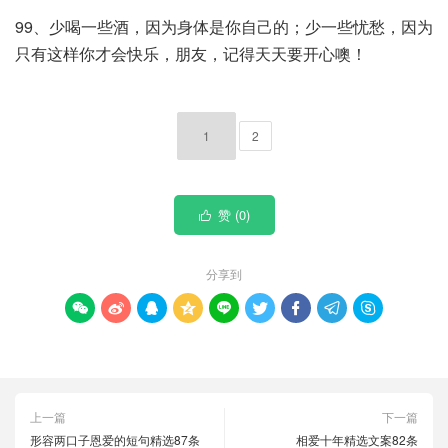
99、少喝一些酒，因为身体是你自己的；少一些忧愁，因为
只有这样你才会快乐，朋友，记得天天要开心噢！
1
2
赞 (
0
)

分享到









上一篇
下一篇
形容两口子恩爱的短句精选87条
相爱十年精选文案82条