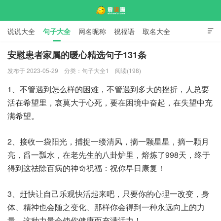
说说大全
句子大全
网名昵称
祝福语
取名大全

标语口号
签名大全
安慰患者家属的暖心精选句子131条
发布于 2023-05-29
分类：
句子大全1
阅读(198)
爱说啦
1、不管遇到怎么样的困难，不管遇到多大的挫折，人总要
活在希望里，哀莫大于心死，要在困境中奋起，在失望中充
满希望。
2、接收一袋阳光，捕捉一缕清风，摘一颗星星，摘一颗月
亮，舀一瓢水，在老先生的八卦炉里，熔炼了998天，终于
得到这祛除百病的神奇祝福：祝你早日康复！
3、赶快让自己乐观快活起来吧，只要你的心理一改变，身
体、精神也会随之变化、那样你会得到一种永远向上的力
量，这种力量会使你健康而充满活力！