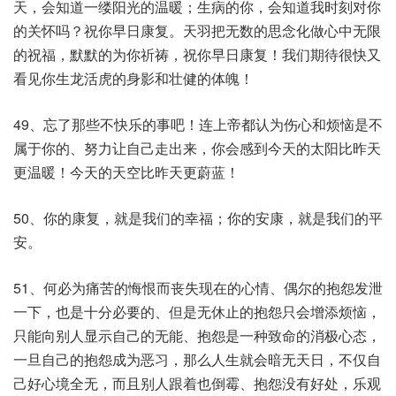
天，会知道一缕阳光的温暖；生病的你，会知道我时刻对你
的关怀吗？祝你早日康复。天羽把无数的思念化做心中无限
的祝福，默默的为你祈祷，祝你早日康复！我们期待很快又
看见你生龙活虎的身影和壮健的体魄！
49、忘了那些不快乐的事吧！连上帝都认为伤心和烦恼是不
属于你的、努力让自己走出来，你会感到今天的太阳比昨天
更温暖！今天的天空比昨天更蔚蓝！
50、你的康复，就是我们的幸福；你的安康，就是我们的平
安。
51、何必为痛苦的悔恨而丧失现在的心情、偶尔的抱怨发泄
一下，也是十分必要的、但是无休止的抱怨只会增添烦恼，
只能向别人显示自己的无能、抱怨是一种致命的消极心态，
一旦自己的抱怨成为恶习，那么人生就会暗无天日，不仅自
己好心境全无，而且别人跟着也倒霉、抱怨没有好处，乐观