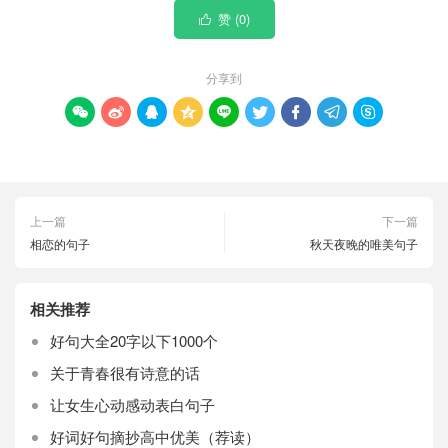
赞 (
0
)

分享到









上一篇
下一篇
相恋的句子
秋天夜晚的唯美句子
相关推荐
好句大全20字以下1000个
关于青春很有诗意的话
让女生心动感动表白句子
好词好句摘抄高中优美（荐读）