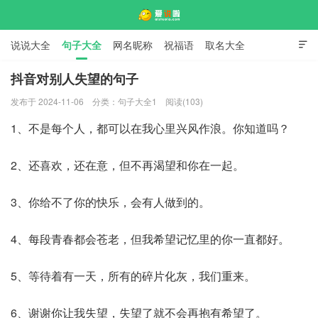
说说大全
句子大全
网名昵称
祝福语
取名大全

标语口号
签名大全
抖音对别人失望的句子
发布于 2024-11-06
分类：
句子大全1
阅读(103)
爱说啦
1、不是每个人，都可以在我心里兴风作浪。你知道吗？
2、还喜欢，还在意，但不再渴望和你在一起。
3、你给不了你的快乐，会有人做到的。
4、每段青春都会苍老，但我希望记忆里的你一直都好。
5、等待着有一天，所有的碎片化灰，我们重来。
6、谢谢你让我失望，失望了就不会再抱有希望了。