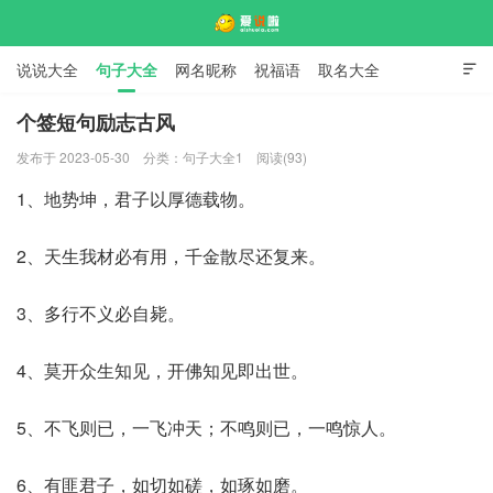
说说大全
句子大全
网名昵称
祝福语
取名大全

标语口号
签名大全
个签短句励志古风
发布于 2023-05-30
分类：
句子大全1
阅读(93)
爱说啦
1、地势坤，君子以厚德载物。
2、天生我材必有用，千金散尽还复来。
3、多行不义必自毙。
4、莫开众生知见，开佛知见即出世。
5、不飞则已，一飞冲天；不鸣则已，一鸣惊人。
6、有匪君子，如切如磋，如琢如磨。