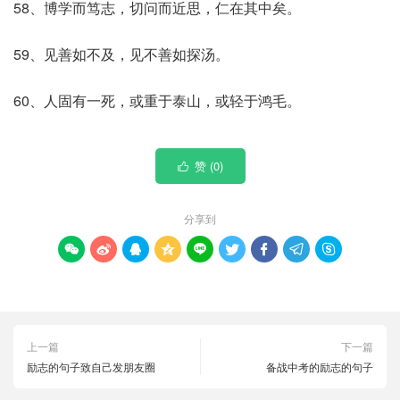
58、博学而笃志，切问而近思，仁在其中矣。
59、见善如不及，见不善如探汤。
60、人固有一死，或重于泰山，或轻于鸿毛。
赞 (
0
)

分享到









上一篇
下一篇
励志的句子致自己发朋友圈
备战中考的励志的句子