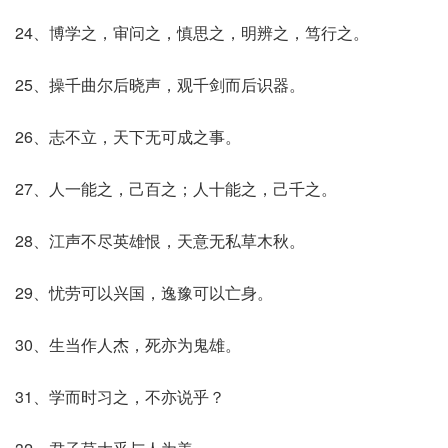
24、博学之，审问之，慎思之，明辨之，笃行之。
25、操千曲尔后晓声，观千剑而后识器。
26、志不立，天下无可成之事。
27、人一能之，己百之；人十能之，己千之。
28、江声不尽英雄恨，天意无私草木秋。
29、忧劳可以兴国，逸豫可以亡身。
30、生当作人杰，死亦为鬼雄。
31、学而时习之，不亦说乎？