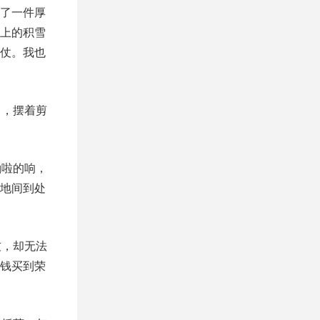
了一件厚
上的积雪
仗。我也
白，摆着剪
啪啦的响，
地间到处
友，却无法
钱买到荣