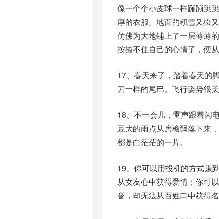
像一个个小皮球一样蹦蹦跳
厚的衣服。地面的积雪又松
仿佛为大地铺上了一层薄薄
按捺不住自己的心情了，便从
17、春天来了，踏着春天的
刀一样的尾巴。飞行姿势很美
18、不一会儿，雷声跟着闪
豆大的雨点从房檐飘落下来
都是白茫茫的一片。
19、你可以用投机的方式赚
从女友心中获得爱情；你可
誉，却无法从百姓口中获得名