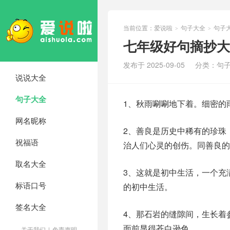
当前位置：
爱说啦
句子大全
句子
>
>
七年级好句摘抄大
发布于 2025-09-05
分类：
句子
说说大全
句子大全
1、秋雨唰唰地下着。细密的
网名昵称
2、善良是历史中稀有的珍珠
祝福语
治人们心灵的创伤。同善良的
取名大全
3、这就是初中生活，一个充
标语口号
的初中生活。
签名大全
4、那石岩的缝隙间，生长着
面前显得苍白逊色。
关于我们
|
免责声明