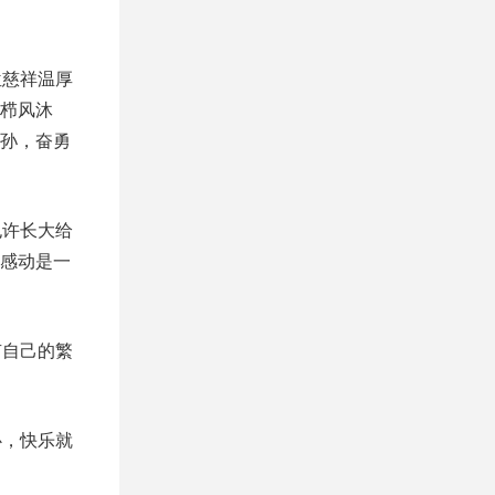
位慈祥温厚
栉风沐
孙，奋勇
也许长大给
感动是一
有自己的繁
心，快乐就