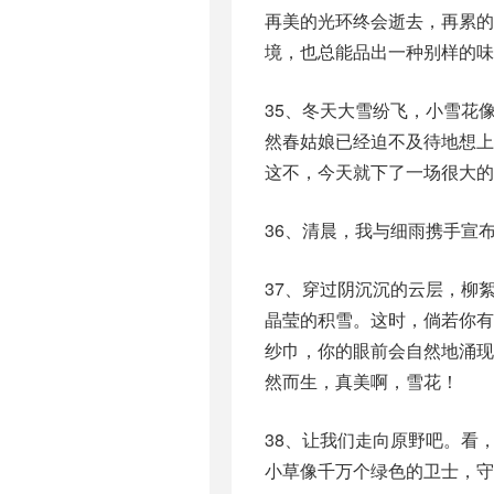
再美的光环终会逝去，再累
境，也总能品出一种别样的味
35、冬天大雪纷飞，小雪花
然春姑娘已经迫不及待地想
这不，今天就下了一场很大的
36、清晨，我与细雨携手宣
37、穿过阴沉沉的云层，柳
晶莹的积雪。这时，倘若你
纱巾，你的眼前会自然地涌现
然而生，真美啊，雪花！
38、让我们走向原野吧。看
小草像千万个绿色的卫士，守