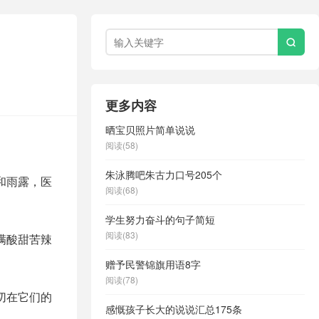

更多内容
晒宝贝照片简单说说
阅读(58)
朱泳腾吧朱古力口号205个
和雨露，医
阅读(68)
学生努力奋斗的句子简短
阅读(83)
满酸甜苦辣
赠予民警锦旗用语8字
阅读(78)
切在它们的
感慨孩子长大的说说汇总175条