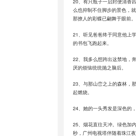
20、有只瓶子一启封便清香
么也抑制不住脚步的景色，
那撩人的彩蝶已翩舞于眼前。
21、听见爸爸终于同意他上
的书包飞跑起来。
22、我多么想跨出这禁地，
厌的烦恼统统抛之脑后。
23、与那山峦之上的森林，
起燃烧。
24、她的一头秀发是深色的
25、烟花直往天冲。绿色加
秒，广州电视塔伴随着珠江