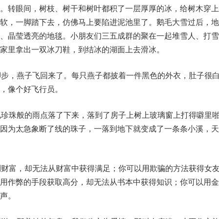
跳。转眼间，树枝、树干和树叶都积了一层厚厚的冰，给树木穿上
又软，一脚踏下去，仿佛马上要陷进泥池里了。鹅毛大雪过后，地
的、晶莹透亮的地毯。小朋友们三五成群的聚在一起堆雪人、打雪
家里拿出一双冰刀鞋，到结冰的湖面上去滑冰。
脚步，燕子飞回来了。每只燕子都披着一件黑色的外衣，肚子很
，像个好飞行员。
电珍珠般的雨点落了下来，落到了房子上树上玻璃窗上打得噼里
，因为太急象断了线的珠子，一落到地下就变成了一条条小溪，天
到财富，却无法从财富中获得满足；你可以用欺骗的方法获得女
以用作弊的手段获取高分，却无法从书本中获得知识；你可以用金
声。