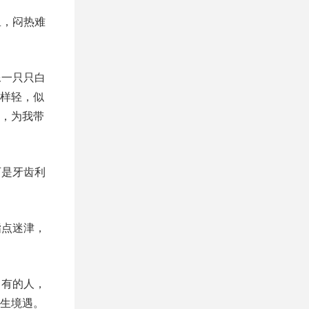
里，闷热难
像一只只白
样轻，似
，为我带
可是牙齿利
指点迷津，
；有的人，
生境遇。