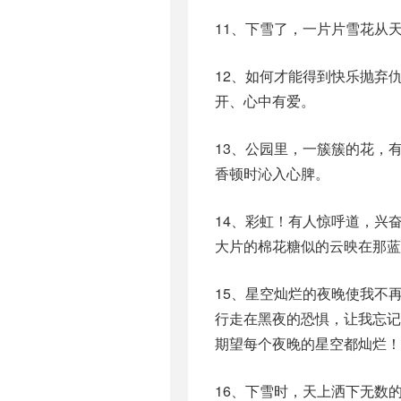
11、下雪了，一片片雪花从
12、如何才能得到快乐抛弃
开、心中有爱。
13、公园里，一簇簇的花，
香顿时沁入心脾。
14、彩虹！有人惊呼道，兴
大片的棉花糖似的云映在那蓝
15、星空灿烂的夜晚使我不
行走在黑夜的恐惧，让我忘
期望每个夜晚的星空都灿烂！
16、下雪时，天上洒下无数