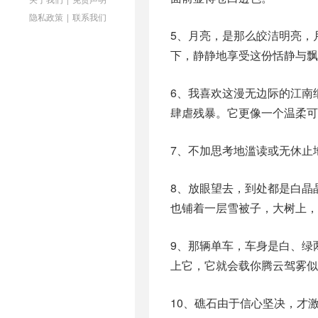
隐私政策
|
联系我们
5、月亮，是那么皎洁明亮，
下，静静地享受这份恬静与飘
6、我喜欢这漫无边际的江南
肆虐残暴。它更像一个温柔可
7、不加思考地滥读或无休止
8、放眼望去，到处都是白晶
也铺着一层雪被子，大树上，
9、那辆单车，车身是白、绿
上它，它就会载你腾云驾雾似
10、礁石由于信心坚决，才