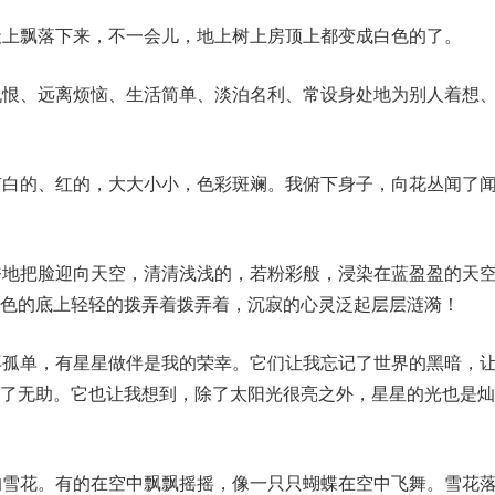
天上飘落下来，不一会儿，地上树上房顶上都变成白色的了。
仇恨、远离烦恼、生活简单、淡泊名利、常设身处地为别人着想
有白的、红的，大大小小，色彩斑斓。我俯下身子，向花丛闻了
奋地把脸迎向天空，清清浅浅的，若粉彩般，浸染在蓝盈盈的天
色的底上轻轻的拨弄着拨弄着，沉寂的心灵泛起层层涟漪！
再孤单，有星星做伴是我的荣幸。它们让我忘记了世界的黑暗，
记了无助。它也让我想到，除了太阳光很亮之外，星星的光也是灿
的雪花。有的在空中飘飘摇摇，像一只只蝴蝶在空中飞舞。雪花