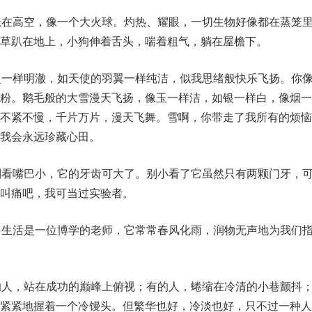
悬在高空，像一个大火球。灼热、耀眼，一切生物好像都在蒸笼
草趴在地上，小狗伸着舌头，喘着粗气，躺在屋檐下。
灵一样明澈，如天使的羽翼一样纯洁，似我思绪般快乐飞扬。你
花粉。鹅毛般的大雪漫天飞扬，像玉一样洁，如银一样白，像烟一
，不紧不慢，千片万片，漫天飞舞。雪啊，你带走了我所有的烦恼
我会永远珍藏心田。
别看嘴巴小，它的牙齿可大了。别小看了它虽然只有两颗门牙，
叫痛吧，我可当过实验者。
，生活是一位博学的老师，它常常春风化雨，润物无声地为我们
的人，站在成功的巅峰上俯视；有的人，蜷缩在冷清的小巷颤抖
，紧紧地握着一个冷馒头。但繁华也好，冷淡也好，只不过一种人