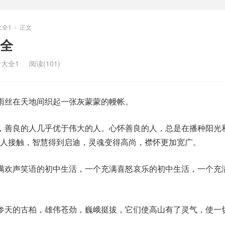
大全1
正文
>
全
大全1
阅读(101)
雨丝在天地间织起一张灰蒙蒙的幔帐。
，善良的人几乎优于伟大的人。心怀善良的人，总是在播种阳光
人接触，智慧得到启迪，灵魂变得高尚，襟怀更加宽广。
满欢声笑语的初中生活，一个充满喜怒哀乐的初中生活，一个充
参天的古柏，雄伟苍劲，巍峨挺拔，它们使高山有了灵气，使一