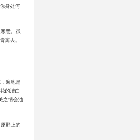
你身处何
丝寒意。虽
肯离去。
花，遍地是
花的洁白
美之情会油
。原野上的