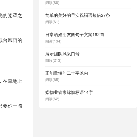
阅读(88)
光的笼罩之
简单的美好的早安祝福语短信27条
阅读(61)
日常晒娃朋友圈句子文案162句
似台风雨的
阅读(134)
展示团队风采口号
阅读(213)
正能量短句二十字以内
阅读(65)
，在草地上
赠物业管家锦旗标语14字
阅读(62)
只要你一骑