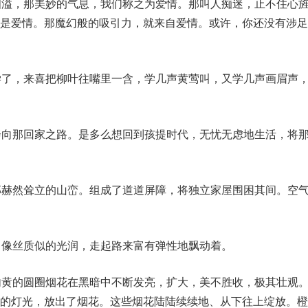
四溢，那美妙的气息，我们称之为爱情。那叫人痴迷，止不住心
就是爱情。那魔幻般的吸引力，就来自爱情。或许，你还没有涉足
学了，来喜把柳叶往嘴里一含，学几声黄莺叫，又学几声画眉声
奔向那回家之路。是多么想回到孩提时代，无忧无虑地生活，将
那赫然耸立的山峦。组成了道道屏障，将独立家屋围困其间。空
，像丝质似的光润，走起路来富有弹性地飘动着。
内黄的圆圈烟花在黑暗中不断发亮，扩大，美不胜收，极其壮观
夜的灯光，放出了烟花。这些烟花陆陆续续地、从下往上绽放。橙