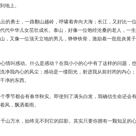
到地上。
风云的勇士，一路翻山越岭，呼啸着奔向大海；长江，又好比一
代代中华儿女茁壮成长。泰山，好像一位饱经沧桑的老人，一生
泰山，又像一位顶天立地的男儿，铮铮铁骨，激励着一批批炎黄子
种心情叫感动。什么是感动？在我小小的心中有了这样的问题，
，洗净我内心的风尘；感动是一缕阳光，射进我从前封闭的内心；
干净的东西。
每个季节都会有春华秋实。即使到了满头白发，我确信生命还会
着风，飘洒着雨。
了千山万水，始终见不到它的踪影。其实只要你拥有一颗知足的