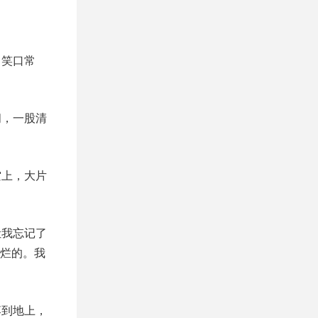
、笑口常
闻，一股清
空上，大片
让我忘记了
烂的。我
落到地上，