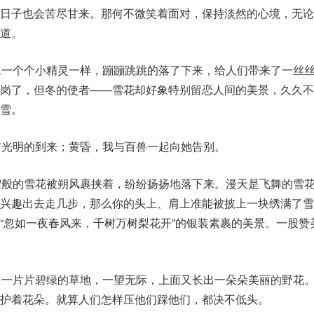
的日子也会苦尽甘来。那何不微笑着面对，保持淡然的心境，无论
道。
像一个个小精灵一样，蹦蹦跳跳的落了下来，给人们带来了一丝
上岗了，但冬的使者——雪花却好象特别留恋人间的美景，久久不
雪。
布光明的到来；黄昏，我与百兽一起向她告别。
絮般的雪花被朔风裹挟着，纷纷扬扬地落下来。漫天是飞舞的雪
有兴趣出去走几步，那么你的头上、肩上准能被披上一块绣满了雪
“忽如一夜春风来，千树万树梨花开”的银装素裹的美景。一股赞
，一片片碧绿的草地，一望无际，上面又长出一朵朵美丽的野花
护着花朵。就算人们怎样压他们踩他们，都决不低头。