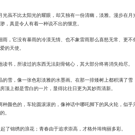
月光虽不比太阳光的耀眼，却又独有一份清幽，淡雅。漫步在月
渺，真是令人有着一种说不出的惬意。
细雨，它没有暴雨的冷漠无情、也不象雷雨那么喜怒无常、更不
爱的天使。
地读书，所读过的东西无法刻骨铭心，其大部分终将消失殆尽。
晶的雪，像一张色彩淡雅的水墨画。在那一排矮树上都积满了雪
房顶上都是雪白的一片，显得比往日更为其妙而清新。
两种颜色的，车轮圆滚滚的，像神话中哪吒脚下的风火轮，似乎
的。
激起了锦绣的浪花；青春由于追求崇高，才格外埠绚丽多彩。