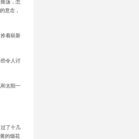
旌摇荡，怎
的意念，
，拎着崭新
那些令人讨
气和太阳一
。过了十几
黄的烟花