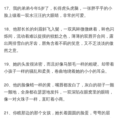
17、我的弟弟今年5岁了，长得虎头虎脑，一张胖乎乎的小
脸上镶着一双水汪汪的大眼睛，非常的可爱。
18、他那长长的剑眉斜飞入鬓，一双凤眸微微眯着，眸色闪
烁间，流动着难以捉摸的狡黠之色，薄薄的双唇开合间，露
出两排雪白的牙齿，唇角含着不羁的笑意，又不乏淡淡的傲
然之意。
19、她的头发很浓密，而且好像马鬃毛一样的粗硬。却带着
小孩子一样的骚乱和柔美，卷曲地绕着她的小小的耳朵。
20、他的脸像蜡一样的黄，嘴唇都发白了，灰白的胡子一颤
一颤地，全身都在瑟瑟地发抖，一双深陷在眼窝里的眼睛，
像一对火珠子一样，直盯着小商。
21、你瞧那边的那个女孩，她长着圆圆的脸蛋，弯弯的眉