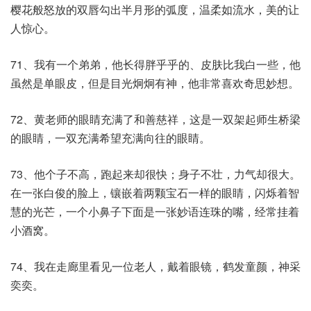
樱花般怒放的双唇勾出半月形的弧度，温柔如流水，美的让
人惊心。
71、我有一个弟弟，他长得胖乎乎的、皮肤比我白一些，他
虽然是单眼皮，但是目光炯炯有神，他非常喜欢奇思妙想。
72、黄老师的眼睛充满了和善慈祥，这是一双架起师生桥梁
的眼睛，一双充满希望充满向往的眼睛。
73、他个子不高，跑起来却很快；身子不壮，力气却很大。
在一张白俊的脸上，镶嵌着两颗宝石一样的眼睛，闪烁着智
慧的光芒，一个小鼻子下面是一张妙语连珠的嘴，经常挂着
小酒窝。
74、我在走廊里看见一位老人，戴着眼镜，鹤发童颜，神采
奕奕。