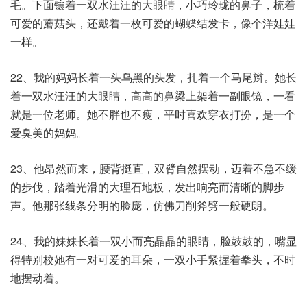
毛。下面镶着一双水汪汪的大眼睛，小巧玲珑的鼻子，梳着
可爱的蘑菇头，还戴着一枚可爱的蝴蝶结发卡，像个洋娃娃
一样。
22、我的妈妈长着一头乌黑的头发，扎着一个马尾辫。她长
着一双水汪汪的大眼睛，高高的鼻梁上架着一副眼镜，一看
就是一位老师。她不胖也不瘦，平时喜欢穿衣打扮，是一个
爱臭美的妈妈。
23、他昂然而来，腰背挺直，双臂自然摆动，迈着不急不缓
的步伐，踏着光滑的大理石地板，发出响亮而清晰的脚步
声。他那张线条分明的脸庞，仿佛刀削斧劈一般硬朗。
24、我的妹妹长着一双小而亮晶晶的眼睛，脸鼓鼓的，嘴显
得特别校她有一对可爱的耳朵，一双小手紧握着拳头，不时
地摆动着。