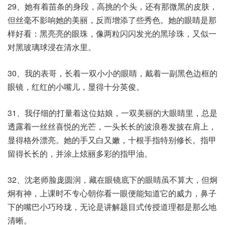
29、她有着苗条的身段，高挑的个头，还有那微黑的皮肤，
但丝毫不影响她的美丽，反而增添了些秀色。她的眼睛是那
样好看：黑亮亮的眼珠，像两粒闪闪发光的黑珍珠，又似一
对黑玻璃球浸在清水里。
30、我的表哥，长着一双小小的眼睛，戴着一副黑色边框的
眼镜，红红的小嘴儿，显得十分英俊。
31、我仔细的打量着这位姑娘，一双美丽的大眼睛里，总是
透露着一丝丝喜悦的光芒，一头长长的波浪卷发披在肩上，
显得格外漂亮。她的手又白又嫩，十根手指特别修长。指甲
留得长长的，并涂上炫丽多彩的指甲油。
32、沈老师脸庞圆润，藏在眼镜底下的眼睛虽不算大，但炯
炯有神，上课时不专心朝你看一眼便能知道它的威力，鼻子
下的嘴巴小巧玲珑，无论是讲解题目式传授道理都是那么地
清晰。