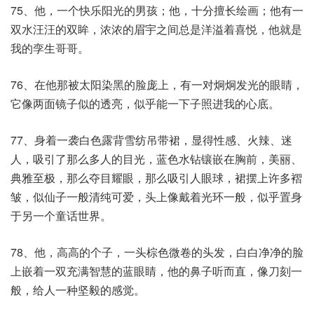
75、他，一个快乐阳光的男孩；他，十分擅长绘画；他有一
双水汪汪的双眸，浓浓的眉宇之间总是洋溢着喜悦，他就是
我的孪生哥哥。
76、在他那被太阳染黑的脸庞上，有一对炯炯发光的眼睛，
它像两面镜子似的透亮，似乎能一下子照进我的心底。
77、身着一袭白色露背雪纺吊带裙，显得性感、火辣、迷
人，吸引了那么多人的目光，蓝色水钻镶嵌在胸前，美丽、
典雅至极，那么夺目耀眼，那么吸引人眼球，裙摆上许多褶
皱，似仙子一般清纯可爱，头上像戴着光环一般，似乎置身
于另一个童话世界。
78、他，高高的个子，一头棕色微卷的头发，白白净净的脸
上嵌着一双充满智慧的蓝眼睛，他的鼻子听而直，像刀刻一
般，给人一种坚毅的感觉。