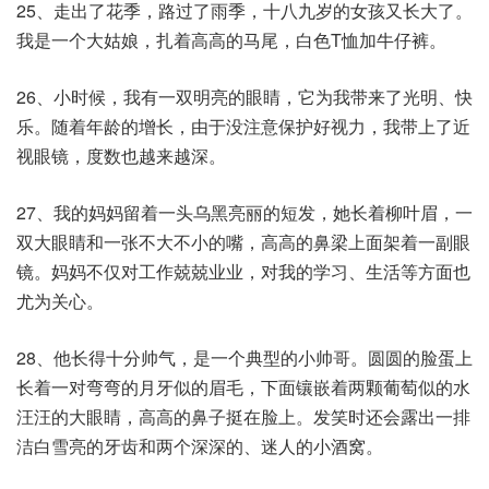
25、走出了花季，路过了雨季，十八九岁的女孩又长大了。
我是一个大姑娘，扎着高高的马尾，白色T恤加牛仔裤。
26、小时候，我有一双明亮的眼睛，它为我带来了光明、快
乐。随着年龄的增长，由于没注意保护好视力，我带上了近
视眼镜，度数也越来越深。
27、我的妈妈留着一头乌黑亮丽的短发，她长着柳叶眉，一
双大眼睛和一张不大不小的嘴，高高的鼻梁上面架着一副眼
镜。妈妈不仅对工作兢兢业业，对我的学习、生活等方面也
尤为关心。
28、他长得十分帅气，是一个典型的小帅哥。圆圆的脸蛋上
长着一对弯弯的月牙似的眉毛，下面镶嵌着两颗葡萄似的水
汪汪的大眼睛，高高的鼻子挺在脸上。发笑时还会露出一排
洁白雪亮的牙齿和两个深深的、迷人的小酒窝。