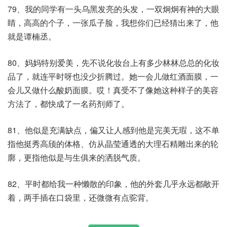
79、我的同学有一头乌黑发亮的头发，一双炯炯有神的大眼
睛，高高的个子，一张瓜子脸，我想你们已经猜出来了，他
就是谭楠丞。
80、妈妈特别爱美，先不说化妆台上有多少林林总总的化妆
品了，就连平时呀也没少折腾过。她一会儿做红酒面膜，一
会儿又做什么酸奶面膜。哎！真受不了像她这种样子的美容
方法了，都快成了一名药剂师了。
81、他似是充满缺点，偏又让人感到他是完美无瑕，这不单
指他挺秀高颀的体格、仿从晶莹通透的大理石精雕出来的轮
廓，更指他似是与生俱来的洒脱气质。
82、平时都给我一种懒散的印象，他的外套几乎永远都敞开
着，两手插在口袋里，还微微有点驼背。