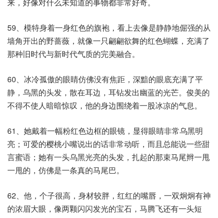
来，好像对什么未知道的事物都非常好奇。
59、模特身着一身红色的旗袍，看上去像是静静地倔强的从
墙角开出的野蔷薇，就像一只翩翩欲舞的红色蝴蝶，充满了
那种旧时代与新时代气质的完美融合。
60、冰冷孤傲的眼睛仿佛没有焦距，深黯的眼底充满了平
静，乌黑的头发，散在耳边，耳钻发出幽蓝的光芒。俊美的
不得不使人暗暗惊叹，他的身边围绕着一股冰凉的气息。
61、她戴着一幅粉红色边框的眼镜，显得眼睛非常乌黑明
亮；可爱的樱桃小嘴说出的话非常动听，而且总能说一些甜
言蜜语；她有一头乌黑光亮的头发，扎起的那束马尾辫一甩
一甩的，仿佛是一条真的马尾巴。
62、他，个子很高，身材较胖，红红的嘴唇，一双炯炯有神
的浓眉大眼，像两颗闪闪发光的宝石，马腾飞还有一头短