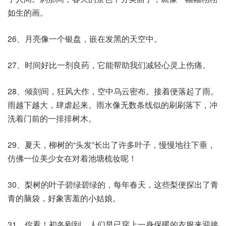
如生的画。
26、月亮像一个银盘，嵌在发黑的天空中。
27、时间好比一剂良药，它能帮助我们减轻心灵上伤痛。
28、倾刻间，狂风大作，空中乌云密布。接着便落起了雨。
雨越下越大，肆虐起来。雨水像无数条线似的刷刷落下，冲
洗着门前的一排排树木。
29、夏天，柳树的“头发”长出了许多叶子，慢慢地往下垂，
仿佛一位美少女在对着池塘梳妆呢！
30、梨树的叶子碧绿碧绿的，每年春天，这些梨便探出了青
青的脑袋，好象害羞的小姑娘。
31、你看！初冬刚到，人们早已穿上一身保暖的衣服来迎接