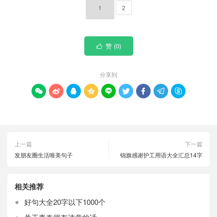
1
2
赞 (
0
)

分享到









上一篇
下一篇
发朋友圈生活唯美句子
锦旗感谢护工用语大全汇总14字
相关推荐
好句大全20字以下1000个