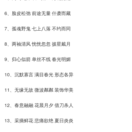
6、脸皮松弛 前途无量 什袭而藏
7、孤魂野鬼 七上八落 不约而同
8、两袖清风 恍恍忽忽 披星戴月
9、归心似箭 单丝不线 春光明媚
10、沉默寡言 满目春光 形态各异
11、无缘无故 微波粼粼 装饰华美
12、春意融融 花晨月夕 借刀杀人
13、采摘鲜花 悲痛欲绝 夏日炎炎