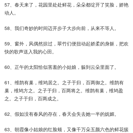
57、春天来了，花园里处处鲜花，朵朵都绽开了笑脸，娇艳
动人。
58、我们奇妙的时间迈开步子大步向前，从来不等人。
59、窗外，风偶然掠过，翠竹们便扭动起娇柔的身躯，把欢
快的歌声送入我的心田。
60、正午的太阳恰似害羞的小姑娘，躲到云朵里面了。
61、维鹊有巢，维鸠居之。之子于归，百两御之。维鹊有
巢，维鸠方之。之子于归，百两将之。维鹊有巢，维鸠盈
之。之子于归，百两成之。
62、假如没有春风的存在，春天会失去她一半的妩媚。
63、朝霞像小姑娘的红脸颊，又像千万朵五颜六色的鲜花簇