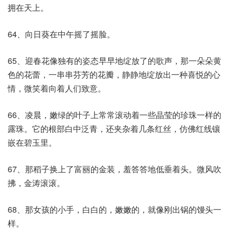
拥在天上。
64、向日葵在中午摇了摇脸。
65、迎春花像独有的姿态早早地绽放了的歌声，那一朵朵黄
色的花蕾，一串串芬芳的花瓣，静静地绽放出一种喜悦的心
情，微笑着向着人们致意。
66、凌晨，嫩绿的叶子上常常滚动着一些晶莹的珍珠一样的
露珠。它的根部白中泛青，还夹杂着几条红丝，仿佛红线镶
嵌在碧玉里。
67、那稻子换上了富丽的金装，羞答答地低垂着头。微风吹
拂，金涛滚滚。
68、那女孩的小手，白白的，嫩嫩的，就像刚出锅的馒头一
样。