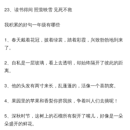
23、读书得间 照萤映雪 见死不救
我积累的好句一年级有哪些
1、春天戴着花冠，披着绿裳，踏着彩霞，兴致勃勃地到来
了。
2、自私是一层玻璃，看上去透明，却始终隔开了彼此的距
离。
3、他的头发有两寸来长，乱蓬蓬的，活像一个喜鹊窝。
4、果园里的苹果和香梨你挤我挨，争着叫人们去摘呢！
5、深秋时节，这树上的石榴所有裂开了嘴儿，好像是一朵
朵盛开的鲜花。