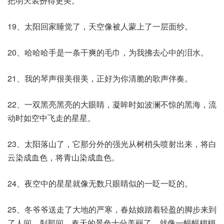
把明天装扮得更美。
19、太阳回家睡觉了，天空像被人蒙上了一层面纱。
20、哈哈哈手是一条干爽的毛巾，为我拂去心中的泪水。
21、我的琴声很美很美，正好为你清脆的歌声伴奏。
22、一双黑亮黑亮的大眼睛，凝眸时如波澜不惊的黑海，流
动时如空中飞走的星星。
23、太阳落山了，它那分外的强光从树梢头喷射出来，将白
云染成血色，将青山染成血色。
24、夜空中的星星就像无数只眼睛似的一眨一眨的。
25、冬爷爷送走了大地的严寒，春姑娘踏着轻盈的脚步来到
了人间。刹那间，春天的景色十分美丽了，就像一幅幅栩栩