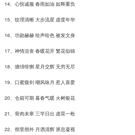
14、心悦诚服 春雨如油 如释重负
15、纹理清晰 大步流星 虚度年华
16、功勋赫赫 绘声绘色 被发文身
17、神情沮丧 春暖花开 繁花似锦
18、缠绵悱恻 星月交辉 无穷无尽
19、口蜜腹剑 嘲风咏月 惹人喜爱
20、仓箱可期 暮春气暖 火树银花
21、骨肉未寒 三竿日出 虚晃一枪
22、彻里彻外 月洒清辉 屏息凝视