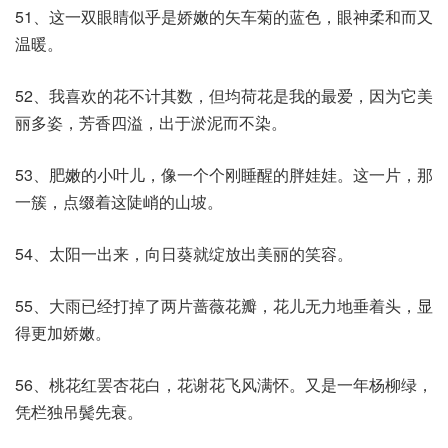
51、这一双眼睛似乎是娇嫩的矢车菊的蓝色，眼神柔和而又
温暖。
52、我喜欢的花不计其数，但均荷花是我的最爱，因为它美
丽多姿，芳香四溢，出于淤泥而不染。
53、肥嫩的小叶儿，像一个个刚睡醒的胖娃娃。这一片，那
一簇，点缀着这陡峭的山坡。
54、太阳一出来，向日葵就绽放出美丽的笑容。
55、大雨已经打掉了两片蔷薇花瓣，花儿无力地垂着头，显
得更加娇嫩。
56、桃花红罢杏花白，花谢花飞风满怀。又是一年杨柳绿，
凭栏独吊鬓先衰。