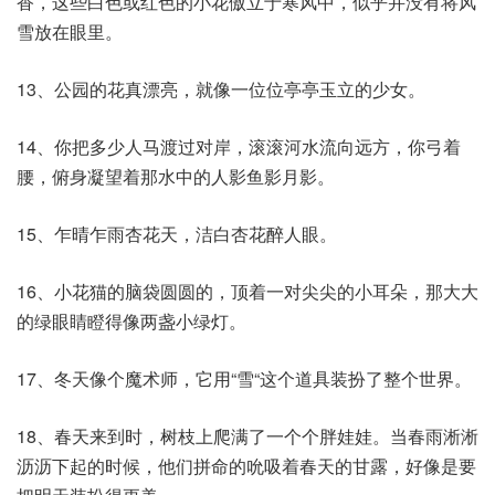
香，这些白色或红色的小花傲立于寒风中，似乎并没有将风
雪放在眼里。
13、公园的花真漂亮，就像一位位亭亭玉立的少女。
14、你把多少人马渡过对岸，滚滚河水流向远方，你弓着
腰，俯身凝望着那水中的人影鱼影月影。
15、乍晴乍雨杏花天，洁白杏花醉人眼。
16、小花猫的脑袋圆圆的，顶着一对尖尖的小耳朵，那大大
的绿眼睛瞪得像两盏小绿灯。
17、冬天像个魔术师，它用“雪“这个道具装扮了整个世界。
18、春天来到时，树枝上爬满了一个个胖娃娃。当春雨淅淅
沥沥下起的时候，他们拼命的吮吸着春天的甘露，好像是要