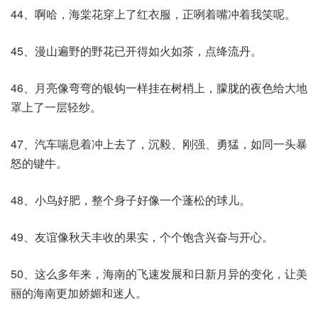
44、啊哈，海棠花穿上了红衣服，正咧着嘴冲着我笑呢。
45、漫山遍野的野花已开得如火如茶，点绛流丹。
46、月亮像弯弯的银钩一样挂在树梢上，朦胧的夜色给大地
罩上了一层轻纱。
47、汽车喘息着冲上去了，沉毅、刚强、勇猛，如同一头暴
怒的键牛。
48、小鸟好肥，整个身子好像一个蓬松的球儿。
49、友谊像秋天丰收的果实，个个饱含兴奋与开心。
50、这么多年来，海南的飞速发展和日新月异的变化，让美
丽的海南更加娇媚和迷人。