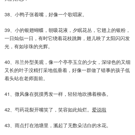
38、小鸭子张着嘴，好像一个歌唱家。
39、小的银翅蝴蝶，朝吸花液，夕眠花丛，它翅上的银粉，
一日灿似一日，有时它绕着花枝跳舞，翅儿映了太阳闪闪发
光，有如珍珠的光辉。
40、吊兰外型美观，像一个亭亭玉立的少女，深绿色的又细
又长的叶子没精打采地低垂着，好像一群做了错事的孩子低
着头站在老师面前。
41、微风像在抚摸秀发一样，轻轻地吹拂着柳条。
42、芍药花裂开嘴笑了，笑容如此灿烂。
爱说啦
43、雨点打在池塘里，溅起了无数朵洁白的水花。