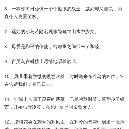
6、一株株向日葵像一个个挺拔的战士，威武却又漂亮，简
直令人喜爱至极。
7、远处的小岛若隐若现像隐藏在山水中少女。
8、母爱是和平的信使，给邻里之间带来了和睦。
9、百灵鸟在树枝上尽情地唱着歌儿。
10、风儿带着微微的暖意吹着，时时送来布谷鸟的叫声，它
在告诉我们：春已归去。
11、沙岗上长满了茂密的茅草，已是初秋时节，草势少了锋
芒，开始枯衰冷黄，在风中更显得柔软无力。
12、腊梅花会在刺骨的寒风里，在寒冷的暴雪中飘出一股清