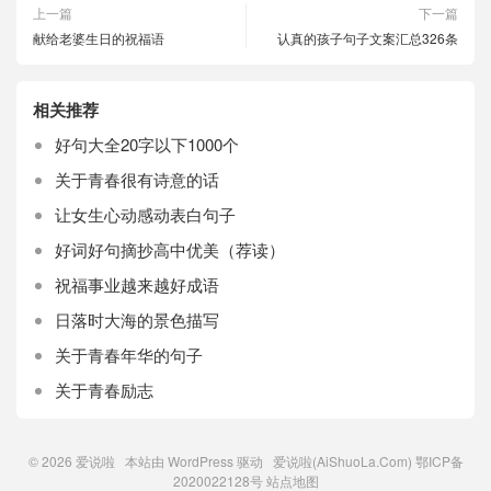
上一篇
下一篇
献给老婆生日的祝福语
认真的孩子句子文案汇总326条
相关推荐
好句大全20字以下1000个
关于青春很有诗意的话
让女生心动感动表白句子
好词好句摘抄高中优美（荐读）
祝福事业越来越好成语
日落时大海的景色描写
关于青春年华的句子
关于青春励志
© 2026
爱说啦
本站由
WordPress
驱动 爱说啦(AiShuoLa.Com)
鄂ICP备
2020022128号
站点地图