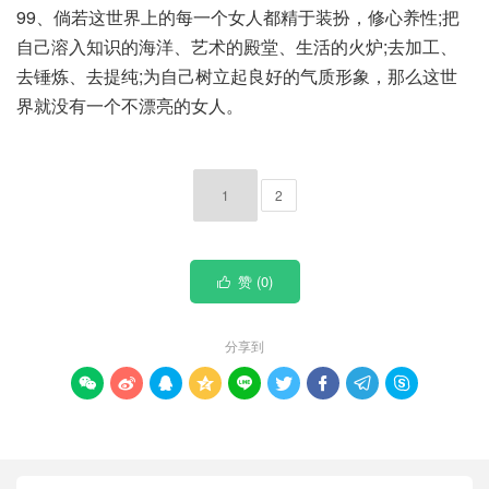
99、倘若这世界上的每一个女人都精于装扮，修心养性;把
自己溶入知识的海洋、艺术的殿堂、生活的火炉;去加工、
去锤炼、去提纯;为自己树立起良好的气质形象，那么这世
界就没有一个不漂亮的女人。
1
2
赞 (
0
)

分享到








