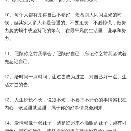
10、每个人都有觉得自己不够好，羡慕别人闪闪发光的时
候，但其实大多人都是普通的。不要沮丧，不必惊慌，做努
力爬的蜗牛或坚持飞的笨鸟，在最平凡的生活里，谦卑和努
力。
11、照顾你之前我学会了照顾好自己，忘记你之前我尝试着
先忘记自己。
12、给时间一点时间，让过去成为过去。对自己好一点。生
活才过的去。
13、人生说长不长，说短不短，不要把不开心的事情累积在
内心，该发泄就发泄，属于你的好事情总会到来。
14、爱情就像一双袜子，越是瞧起来不顺眼的袜子，越有可
能永远陪在你身边，越是喜欢的漂亮袜子经常会少一只。