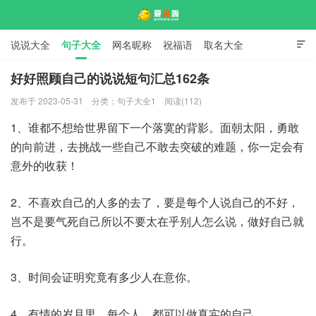
说说大全
句子大全
网名昵称
祝福语
取名大全

标语口号
签名大全
好好照顾自己的说说短句汇总162条
发布于 2023-05-31
分类：
句子大全1
阅读(112)
爱说啦
1、谁都不想给世界留下一个落寞的背影。面朝太阳，勇敢
的向前进，去挑战一些自己不敢去突破的难题，你一定会有
意外的收获！
2、不喜欢自己的人多的去了，要是每个人说自己的不好，
岂不是要气死自己所以不要太在乎别人怎么说，做好自己就
行。
3、时间会证明究竟有多少人在意你。
4、有情的岁月里，每个人，都可以做真实的自己。