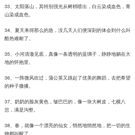
33、太阳落山，其特别强光从树梢喷出，白云染成血色，青
山染成血色。
34、夏天来得那么的急，没几天人们便深刻的体会到什么叫
酷热难耐了。
35、小河清澈见底，真像一条透明的蓝绸子，静静地躺在大
地的怀抱里。
36、一阵微风吹过，蒲公英又跳起了优美的舞蹈，去把希望
的种子撒播。
37、奶奶的脸灰黄色，皱巴巴的，像一块大树皮，七横八
岔，满是沟壑。
38、春，就像一个漂亮的仙女，悄然地悄然地，把一切的生
物都叫醒了。