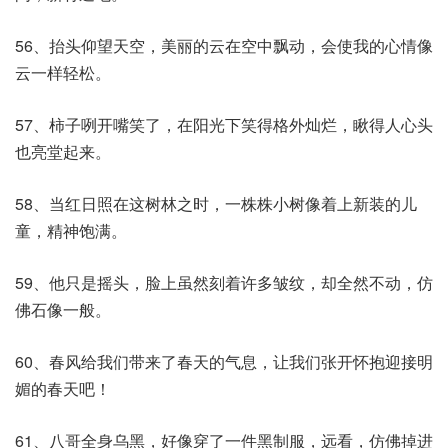
56、抬头仰望天空，美丽的云在空中飘动，会使我的心情像
云一样轻松。
57、柿子咧开嘴笑了，在阳光下笑得格外灿烂，瞅得人心头
也亮堂起来。
58、当红日照在这树林之时，一株株小树像着上新装的儿
童，精神饱满。
59、他只是摇头，脸上虽然刻着许多皱纹，却全然不动，仿
佛石像一般。
60、春风给我们带来了春天的气息，让我们张开怀抱迎接明
媚的春天吧！
61、八哥全身乌黑，好像穿了一件黑制服，远看，仿佛掉进