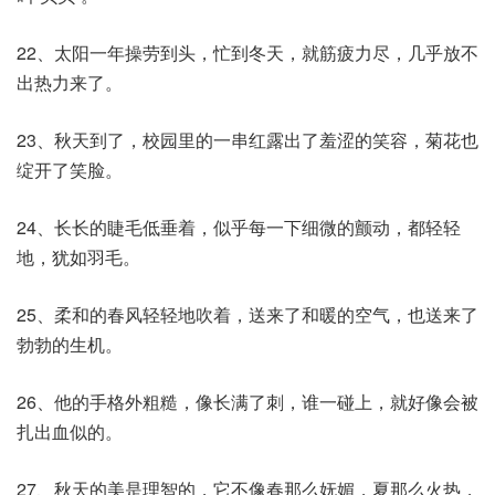
22、太阳一年操劳到头，忙到冬天，就筋疲力尽，几乎放不
出热力来了。
23、秋天到了，校园里的一串红露出了羞涩的笑容，菊花也
绽开了笑脸。
24、长长的睫毛低垂着，似乎每一下细微的颤动，都轻轻
地，犹如羽毛。
25、柔和的春风轻轻地吹着，送来了和暖的空气，也送来了
勃勃的生机。
26、他的手格外粗糙，像长满了刺，谁一碰上，就好像会被
扎出血似的。
27、秋天的美是理智的，它不像春那么妩媚，夏那么火热，