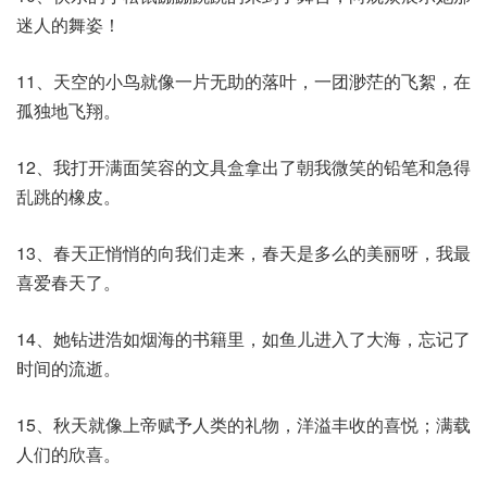
迷人的舞姿！
11、天空的小鸟就像一片无助的落叶，一团渺茫的飞絮，在
孤独地飞翔。
12、我打开满面笑容的文具盒拿出了朝我微笑的铅笔和急得
乱跳的橡皮。
13、春天正悄悄的向我们走来，春天是多么的美丽呀，我最
喜爱春天了。
14、她钻进浩如烟海的书籍里，如鱼儿进入了大海，忘记了
时间的流逝。
15、秋天就像上帝赋予人类的礼物，洋溢丰收的喜悦；满载
人们的欣喜。