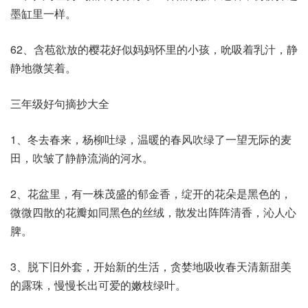
墨缸里一样。
62、含苞欲放的樱花好似妈妈怀里的小孩，吮吸着乳汁，静
静地微笑着。
三年级好句摘抄大全
1、冬去春来，杨柳吐绿，温暖的春风吹绿了一望无际的麦
田，吹皱了静静流淌的河水。
2、花盆里，有一株茂盛的郁金香，绽开的花朵是黑色的，
微微四散的花瓣如同黑色的丝绒，散发出阵阵清香，沁人心
脾。
3、脱下旧外套，开始新的生活，贪婪地吸收春天清新甜美
的露珠，慢慢长出可爱的嫩枝绿叶。