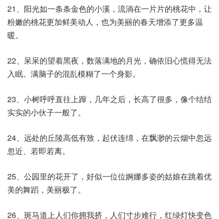
21、阳光如一条条金色的小溪，流淌在一片片的桃花中，让
粉嫩的桃花更加鲜美动人，也为美丽的春天增添了更多温
暖。
22、呆呆的望着黑夜，数落满地的月光，确依旧心慌得无法
入眠。满脑子的混乱模糊了一个身影。
23、小树呼呼直往上蹿，几年之后，长高了很多，像个结结
实实的小伙子一般了。
24、远处的丘陵高低有致，起伏连绵，在飘渺的云烟中忽远
忽近、若即若离。
25、公园里的花开了，好似一位位婀娜多姿的姑娘在跳着优
美的舞蹈，美丽极了。
26、斑马道上人们你拥我挤，人们寸步难行，红绿灯快变色