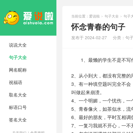
当前位置：
爱说啦
句子大全
句子
>
>
怀念青春的句子
发布于 2024-02-27
分类：
句子
说说大全
句子大全
1、最懒的学生不是不写作
网名昵称
2、从小到大，都没有完整的
祝福语
3、有一种填空题叫完全不会
叫做起来崩溃。
取名大全
4、一个明媚，一个忧伤，一
标语口号
5、青春像火，如茶似水，流
6、最好的朋友，平时互相调
签名大全
7、一复习我就不开心，一不
关于我们
|
免责声明