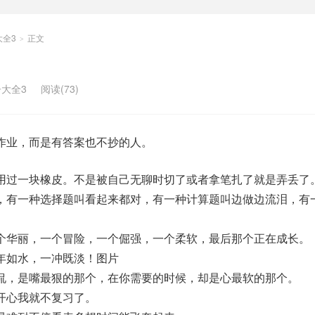
大全3
正文
>
大全3
阅读(73)
业，而是有答案也不抄的人。
用过一块橡皮。不是被自己无聊时切了或者拿笔扎了就是弄丢了
，有一种选择题叫看起来都对，有一种计算题叫边做边流泪，有
个华丽，一个冒险，一个倔强，一个柔软，最后那个正在成长。
年如水，一冲既淡！图片
侃，是嘴最狠的那个，在你需要的时候，却是心最软的那个。
开心我就不复习了。