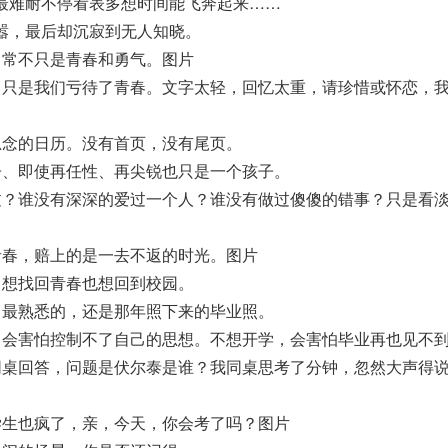
最难耐不停看表多想时间能飞奔起来……
嚣，最后却沉寂到无人知晓。
常常不只是青春和勇气。图片
，只是我们亏待了青春。文字太轻，回忆太重，请珍惜或怀恋，
思念的日历。没有首页，没有尾页。
子、即使再任性、再尖锐也只是一个孩子。
过？谁没有深深的爱过一个人？谁没有做过傻傻的错事？只是看
青春，赔上的是一去不返的时光。图片
，想找回青春也想回到校园。
，最熟悉的，还是那年照下来的毕业照。
，会害怕控制不了自己的思想。不想开学，会害怕毕业再也见不
同桌回答，问题是伏尔泰是谁？我同桌思考了分钟，忽然大声得
学生也疯了，亲，今天，你会考了吗？图片