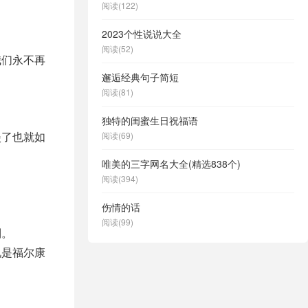
阅读(122)
2023个性说说大全
阅读(52)
我们永不再
邂逅经典句子简短
阅读(81)
独特的闺蜜生日祝福语
淡了也就如
阅读(69)
唯美的三字网名大全(精选838个)
阅读(394)
伤情的话
阅读(99)
到。
说是福尔康