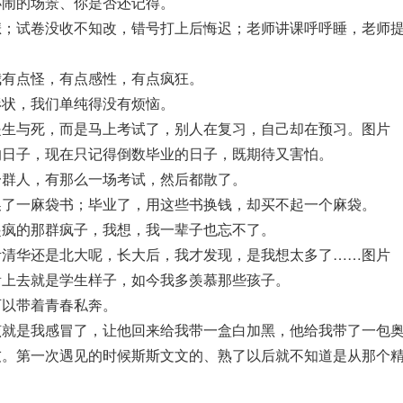
小闹的场景、你是否还记得。
悲；试卷没收不知改，错号打上后悔迟；老师讲课呼呼睡，老师
我有点怪，有点感性，有点疯狂。
形状，我们单纯得没有烦恼。
是生与死，而是马上考试了，别人在复习，自己却在预习。图片
的日子，现在只记得倒数毕业的日子，既期待又害怕。
一群人，有那么一场考试，然后都散了。
换了一麻袋书；毕业了，用这些书换钱，却买不起一个麻袋。
起疯的那群疯子，我想，我一辈子也忘不了。
考清华还是北大呢，长大后，我才发现，是我想太多了……图片
看上去就是学生样子，如今我多羡慕那些孩子。
可以带着青春私奔。
该就是我感冒了，让他回来给我带一盒白加黑，他给我带了一包
友。第一次遇见的时候斯斯文文的、熟了以后就不知道是从那个