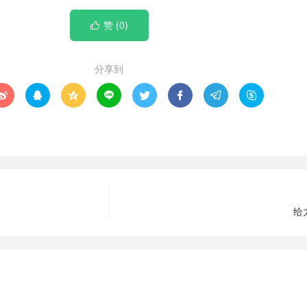
赞 (
0
)

分享到








给