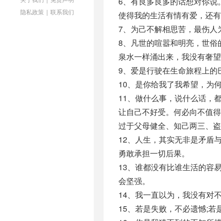
6、有良多良多的话想对你说
隐私政策
|
联系我们
使得我的生活有情有爱，还有
7、为己不解相思苦，最伤人
8、凡世的喧嚣和明亮，世俗
泉水一样涌出来，我没有奢望，
9、爱是行驶在生命旅程上的
10、是你给我了我希望，为
11、做什么事，说什么话，
让自己不好受。何必向不值
过于父母健全、知己两三、盗
12、人生，其实无非是矛盾
勇敢承担一切后果。
13、谁都没有比谁生活的容
会坚强。
14、我一直以为，我没有对
15、若是失败，不必遗憾;若