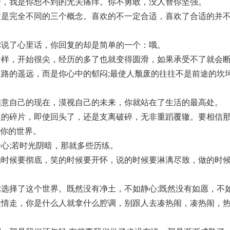
措，我是你想不到的无关痛痒。你不勇敢，没人替你坚强。
这是完全不同的三个概念。喜欢的不一定合适，喜欢了合适的并
你说了心里话，你回复的却是简单的一个：哦。
一样，开始很尖，经历的多了也就变得圆滑，如果承受不了就会
道路的遥远，而是你心中的郁闷;最使人颓废的往往不是前途的坎
满意自己的现在，漠视自己的未来，你就站在了生活的最高处。
往的碎片，即使回头了，还是支离破碎，无非重蹈覆辙。要相信
你的世界。
身心;若时光阴暗，那就多些历练。
的时候要彻底，笑的时候要开怀，说的时候要淋漓尽致，做的时
你选择了这个世界。既然没有净土，不如静心;既然没有如愿，不
性情走，你是什么人就拿什么腔调，别跟人去凑热闹，凑热闹，