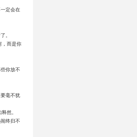
不一定会在
断了。
坷，而是你
那些你放不
候要毫不犹
如释然。
热闹终归不