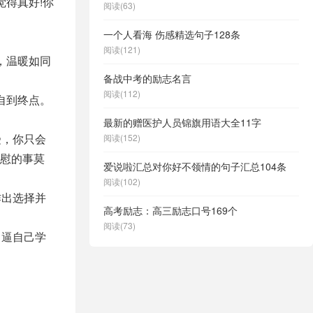
得真好!你
阅读(63)
一个人看海 伤感精选句子128条
阅读(121)
，温暖如同
备战中考的励志名言
阅读(112)
自到终点。
最新的赠医护人员锦旗用语大全11字
受，你只会
阅读(152)
慰的事莫
爱说啦汇总对你好不领情的句子汇总104条
阅读(102)
作出选择并
高考励志：高三励志口号169个
阅读(73)
，逼自己学