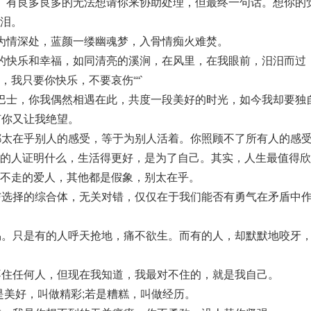
。有良多良多的无法想请你来协助处理，但最终一句话。想你的觉
泪。
为情深处，蓝颜一缕幽魂梦，入骨情痴火难焚。
的快乐和幸福，如同清亮的溪涧，在风里，在我眼前，汨汨而过
我只要你快乐，不要哀伤““`
巴士，你我偶然相遇在此，共度一段美好的时光，如今我却要独
何你又让我绝望。
都太在乎别人的感受，等于为别人活着。你照顾不了所有人的感
得的人证明什么，生活得更好，是为了自己。其实，人生最值得欣
不走的爱人，其他都是假象，别太在乎。
与选择的综合体，无关对错，仅仅在于我们能否有勇气在矛盾中
易。只是有的人呼天抢地，痛不欲生。而有的人，却默默地咬牙
不住任何人，但现在我知道，我最对不住的，就是我自己。
是美好，叫做精彩;若是糟糕，叫做经历。