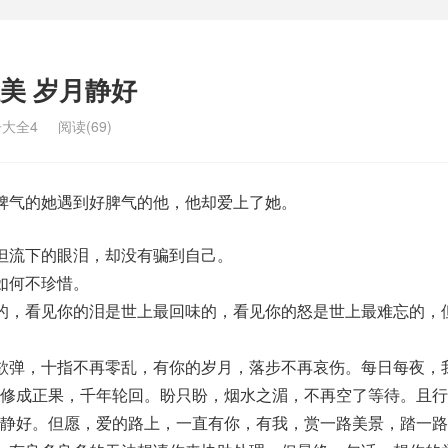
美 岁月静好
大全4
阅读(69)
气的她遇到好脾气的他，他却爱上了她。
但流下的眼泪，却没有骗到自己。
如何不珍惜。
的，看见你的泪是世上最回味的，看见你的怒是世上最难忘的，
欲弹，十指不再零乱，有你的岁月，落步不再哀伤。每日每夜，
能修成正果，千年轮回。盼只盼，烟水之湄，不再空了等待。且行
月静好。但愿，爱的路上，一直有你，有我，赏一路美景，踏一路