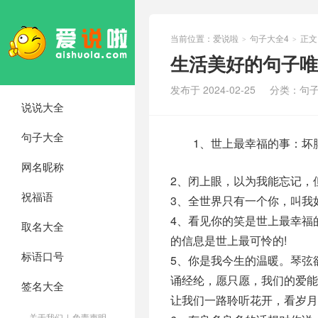
当前位置：
爱说啦
句子大全4
正文
>
>
生活美好的句子唯
发布于 2024-02-25
分类：
句子
说说大全
句子大全
1、世上最幸福的事：坏脾
网名昵称
2、闭上眼，以为我能忘记，
祝福语
3、全世界只有一个你，叫我
4、看见你的笑是世上最幸福
取名大全
的信息是世上最可怜的!
标语口号
5、你是我今生的温暖。琴弦
诵经纶，愿只愿，我们的爱
签名大全
让我们一路聆听花开，看岁
关于我们
|
免责声明