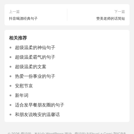
上一篇
下一篇
抖音喝酒经典句子
赞美老师的话简短
相关推荐
超级温柔的神仙句子
超级温柔霸气的句子
超级温柔的文案
热爱一份事业的句子
安慰节哀
新年词
适合发早餐朋友圈的句子
和朋友说晚安的温馨话
© 2026
爱说啦
本站由
WordPress
驱动 爱说啦(AiShuoLa.Com)
鄂ICP备