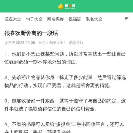
说说大全
句子大全
网名昵称
祝福语
取名大全

标语口号
签名大全
很喜欢断舍离的一段话
发布于 2023-06-09
分类：
句子大全4
阅读(61)
爱说啦
1、他们是不想正视某些问题，所以才常常找出一些让自己
忙碌到必须一刻不停地外出的理由。
2、先诊断出物品从你身上掠走了多少能量，然后通过筛选
物品的行动，实现自己完善，这就是断舍离的精髓。
3、能够收拾好一件东西，就等于遵守了与自己的约定，这
件事就成了换取值得信任的自己的信用资金。
4、不看的书籍可以卖给“多抓鱼”二手书回收平台，还可以
在上面购买二手书，环保又省钱。