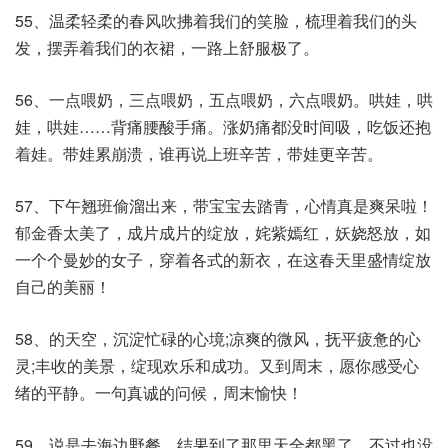
55、温柔轻柔的春风吹拂着我们的笑脸，梳理着我们的头
发，摆弄着我们的衣裙，一路上舒服极了。
56、一点喂奶，三点喂奶，五点喂奶，六点喂奶。哄娃，哄
娃，哄娃……背痛腰酸手痛。涨奶痛都没时间吸，吃饭还抱
着娃。带娃累崩溃，谁再说上班辛苦，带娃更辛苦。
57、下午翘班偷溜出来，带宝宝去踏青，心情真是爽呆啦！
郁金香太美了，成片成片的绽放，姹紫嫣红，妖娆怒放，如
一个个曼妙的女子，穿着各式的新衣，在这春天里盛情绽放
自己的美丽！
58、的天空，沉淀忙碌的心境;凉爽的微风，抚平疲惫的心
灵;丰收的美景，绽现欢乐和成功。又到周末，愿你感受心
绪的平静。一句真诚的问候，周末愉快！
59、说是去海边野餐，结果到了那里天全都黑了，不过也没