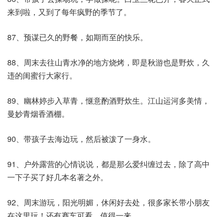
来到啦，又到了每年疯野的季节了。
87、预谋已久的野餐，如期而至的快乐。
88、周末去往山青水净的地方烧烤，即是秋游也是野炊，久
违的闺蜜行大家行。
89、幽林婷步入草青，惬意酌酒野炊生。江山运河多美情，
曼妙青烟香酒棚。
90、带孩子去海边玩，然后被泼了一身水。
91、户外露营的心情说说，都是那么爱纠缠过去，除了高中
一下子买了好几本名著之外。
92、周末游玩，阳光明媚，休闲好去处，很多家长带小朋友
在这里玩！还有赛车可看，值得一来。