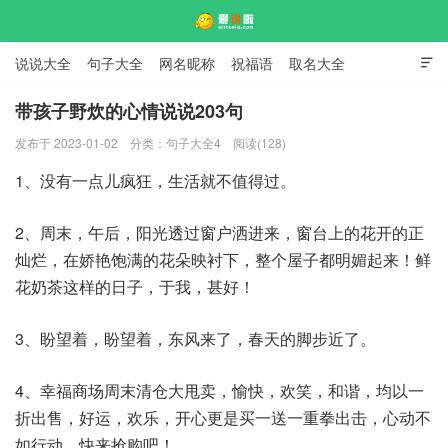
说说大全
句子大全
网名昵称
祝福语
取名大全

标语口号
签名大全
带孩子野炊的心情说说203句
发布于 2023-01-02
分类：
句子大全4
阅读(128)
爱说啦
1、没有一点儿疯狂，生活就不值得过。
2、周末，午后，阳光透过窗户洒进来，窗台上的花开的正
灿烂，在娇艳饱满的花朵映衬下，整个屋子都明媚起来！鲜
花奶茶这样的日子，于我，甚好！
3、盼望着，盼望着，东风来了，春天的脚步近了。
4、幸福商场周末清仓大甩卖，愉快，欢笑，和谐，均以一
折出售，好运，欢乐，开心更是买一送一重拳出击，心动不
如行动，快来抢购吧！