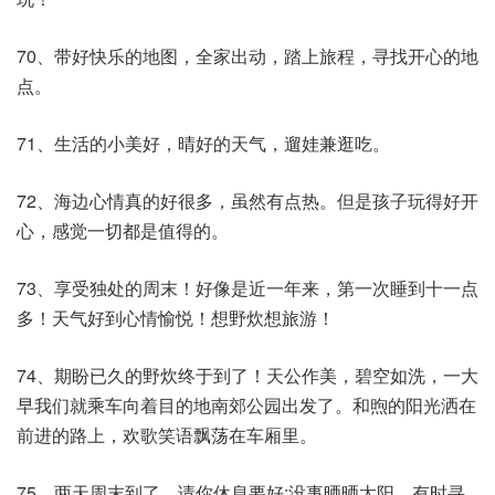
70、带好快乐的地图，全家出动，踏上旅程，寻找开心的地
点。
71、生活的小美好，晴好的天气，遛娃兼逛吃。
72、海边心情真的好很多，虽然有点热。但是孩子玩得好开
心，感觉一切都是值得的。
73、享受独处的周末！好像是近一年来，第一次睡到十一点
多！天气好到心情愉悦！想野炊想旅游！
74、期盼已久的野炊终于到了！天公作美，碧空如洗，一大
早我们就乘车向着目的地南郊公园出发了。和煦的阳光洒在
前进的路上，欢歌笑语飘荡在车厢里。
75、两天周末到了，请你休息要好;没事晒晒太阳，有时寻