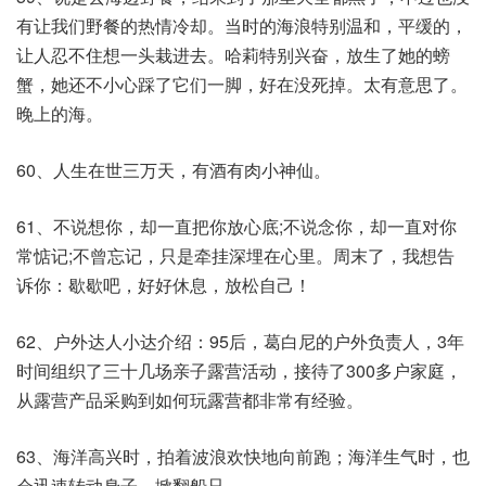
有让我们野餐的热情冷却。当时的海浪特别温和，平缓的，
让人忍不住想一头栽进去。哈莉特别兴奋，放生了她的螃
蟹，她还不小心踩了它们一脚，好在没死掉。太有意思了。
晚上的海。
60、人生在世三万天，有酒有肉小神仙。
61、不说想你，却一直把你放心底;不说念你，却一直对你
常惦记;不曾忘记，只是牵挂深埋在心里。周末了，我想告
诉你：歇歇吧，好好休息，放松自己！
62、户外达人小达介绍：95后，葛白尼的户外负责人，3年
时间组织了三十几场亲子露营活动，接待了300多户家庭，
从露营产品采购到如何玩露营都非常有经验。
63、海洋高兴时，拍着波浪欢快地向前跑；海洋生气时，也
会迅速转动身子，掀翻船只。