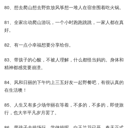
80、想去爬山想去野炊放风筝想一堆人在宿舍围着吃火锅。
81、全家出动爬山游玩，一个小时跑跑跳跳，一家人都在真
好。
82、有一点小幸福想要分享给你。
83、带孩子的心酸，不被人理解，什么都怪当妈的。身体和
精神都感觉要崩溃。
84、风和日丽的下午约上三五好友一起野餐吧，有很认真的
在生活噢！
85、人生又有多少场华丽在等着，不多的，不多的，即使旅
行，也大半平凡岁月罢了。
86、带孩子去操场玩，学做操呢。白玉兰花已开，春天正式