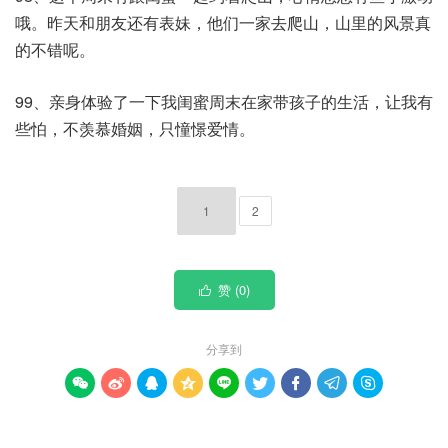
哦。昨天和朋友还有表妹，他们一家去爬山，山里的风景真
的不错呢。
99、亲身体验了一下我闺蜜周末在家带孩子的生活，让我有
些怕，不羡慕婚姻，只憧憬爱情。
1
2
赞 (
0
)

分享到








