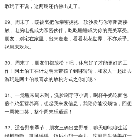
敢玩了不说，这两腿还仿佛出走了。
29、周末了，暖被窝把你亲密拥抱，软沙发与你零距离接
触，电脑电视成为亲密伙伴，吃吃睡睡成为你的完美享受。
朋友，别宅在家里，出来走走，看看花花世界，不亦乐乎。
祝周末欢乐。
30、周末了，朋友们都放松下吧，休息好了才能更好的工
作！阿土伯正在计划明天带孩子到哪转转，和家人一起出去
游玩是阿土伯最喜欢的放松方式之你们呢？
31、一觉醒来周末到，洗脸刷牙哼小调，喝杯牛奶吃面包，
煎个鸡蛋营养高，想起我来发信息，我陪你能没烦恼，回想
一周掩口笑，整个周末乐逍遥！
32、适合野餐季节，朋友三俩出去野餐，聊天聊地聊生活，
绿树隐隐，微风瑶瑶，饭后小憩一会儿，这就是生活美好一