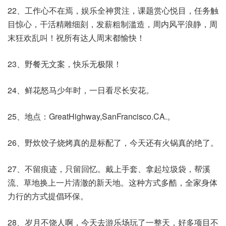
22、工作心不在焉，娱乐全神贯注，课题赏心悦目，任务触
目惊心，干活精雕细刻，发薪粗制滥造，周内风平浪静，周
末狂欢乱叫！祝所有达人周末都愉快！
23、野餐无文案，快乐无极限！
24、鲜花怒马少年时，一日看尽长安花。
25、地点：GreatHighway,SanFrancisco.CA.。
26、野炊饺子烧烤真的是标配了，今天还有火锅真的绝了。
27、不留痕迹，只留回忆。戴上手套、拿起垃圾袋，帮溪
流、草地换上一片清澈的新天地。这种方式多酷，全家身体
力行的方式提倡环保。
28、岁月不饶人啊，今天去游乐场玩了一整天，好多项目不