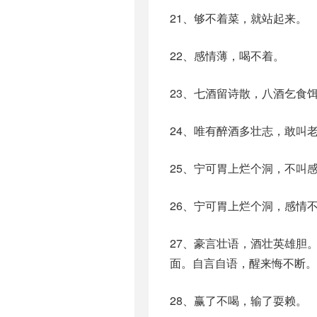
21、够不着菜，就站起来。
22、感情薄，喝不着。
23、七酒留诗散，八酒乞食
24、唯有醉酒多壮志，敢叫老
25、宁可胃上烂个洞，不叫
26、宁可胃上烂个洞，感情
27、豪言壮语，酒壮英雄胆
面。自言自语，醒来悔不断。
28、赢了不喝，输了耍赖。