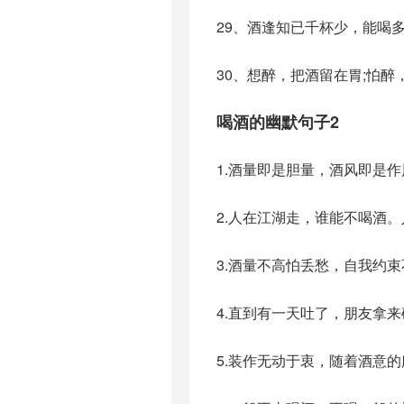
29、酒逢知已千杯少，能喝
30、想醉，把酒留在胃;怕醉
喝酒的幽默句子2
1.酒量即是胆量，酒风即是
2.人在江湖走，谁能不喝酒
3.酒量不高怕丢愁，自我约
4.直到有一天吐了，朋友拿
5.装作无动于衷，随着酒意