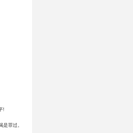
!
喝是罪过。