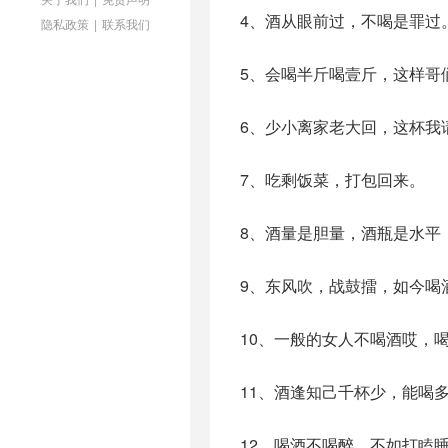
4、酒从眼前过，不喝是罪过
隐私政策
|
联系我们
5、会喝半斤喝壹斤，这样哥
6、少小离家老大回，这杯我
7、吃剩饭菜，打包回来。
8、酒量是胆量，酒瓶是水平
9、东风吹，战鼓擂，如今喝
10、一般的女人不喝酒哎，
11、酒逢知己千杯少，能喝
12、喝酒不喝醉，不如打瞌