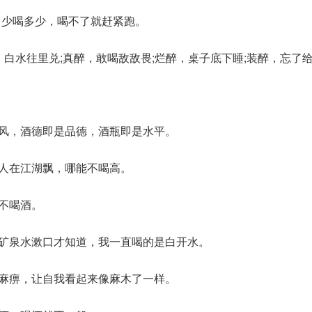
多少喝多少，喝不了就赶紧跑。
，白水往里兑;真醉，敢喝敌敌畏;烂醉，桌子底下睡;装醉，忘了
作风，酒德即是品德，酒瓶即是水平。
。人在江湖飘，哪能不喝高。
束不喝酒。
来矿泉水漱口才知道，我一直喝的是白开水。
的麻痹，让自我看起来像麻木了一样。