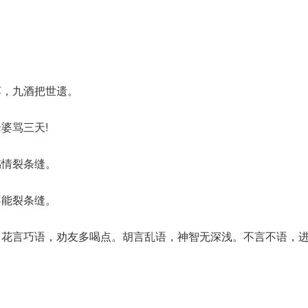
饵，九酒把世遗。
婆骂三天!
感情裂条缝。
不能裂条缝。
。花言巧语，劝友多喝点。胡言乱语，神智无深浅。不言不语，