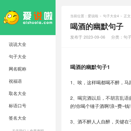
当前位置：
爱说啦
句子大全4
正文
>
>
喝酒的幽默句子
发布于 2023-09-06
分类：
句子
说说大全
句子大全
喝酒的幽默句子1
网名昵称
祝福语
1、唉，这样喝都喝不醉，马
取名大全
2、喝完酒以后，不胡言乱语
标语口号
的!你喝个锤子酒啊!浪~费~钱!
签名大全
3、酒不醉人人自醉，关键在
关于我们
|
免责声明