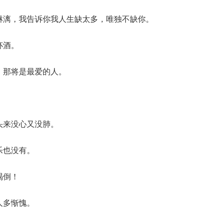
快淋漓，我告诉你我人生缺太多，唯独不缺你。
杯酒。
人，那将是最爱的人。
。
头来没心又没肺。
乐也没有。
喝倒！
人多惭愧。