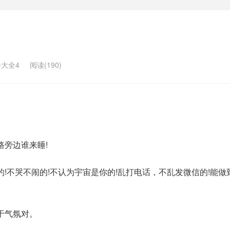
大全4
阅读(190)
路旁边谁来睡!
的!不哭不闹的!不认为宇宙是你的!乱打电话，不乱发微信的!能做
于气氛对。