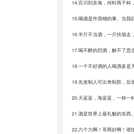
14.百川到东海，何时再干
15.喝酒是件滑稽的事。当
16.半斤不当酒，一斤扶墙
17.喝不醉的烈酒，解不了思
18.一个不好酒的人喝酒多
19.先发制人可出奇制胜，
20.天蓝蓝，海蓝蓝，一杯一
21.酒是世界上最礼貌的东西
22.六个六啊！哥两好啊！