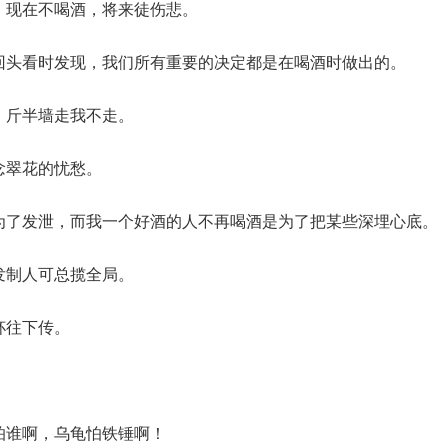
杯，现在不喝酒，将来徒伤悲。
我回头看时发现，我们所有重要的决定都是在喝酒时做出的。
走，斤半墙走我不走。
念翠花的忧愁。
是为了发泄，而我一个好酒的人不再喝酒是为了把某些深埋心底。
后发制人可总揽全局。
杯往下传。
。
谁怕谁啊，乌龟怕铁锤啊！