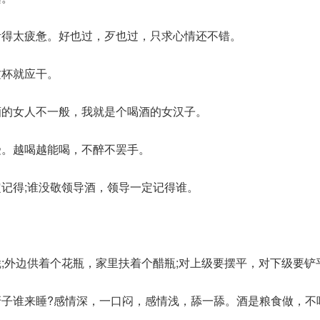
活得太疲惫。好也过，歹也过，只求心情还不错。
这杯就应干。
酒的女人不一般，我就是个喝酒的女汉子。
受。越喝越能喝，不醉不罢手。
定记得;谁没敬领导酒，领导一定记得谁。
凭;外边供着个花瓶，家里扶着个醋瓶;对上级要摆平，对下级要铲平
牙子谁来睡?感情深，一口闷，感情浅，舔一舔。酒是粮食做，不