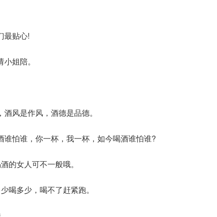
。
们最贴心!
请小姐陪。
，酒风是作风，酒德是品德。
酒谁怕谁，你一杯，我一杯，如今喝酒谁怕谁?
喝酒的女人可不一般哦。
多少喝多少，喝不了赶紧跑。
睡。