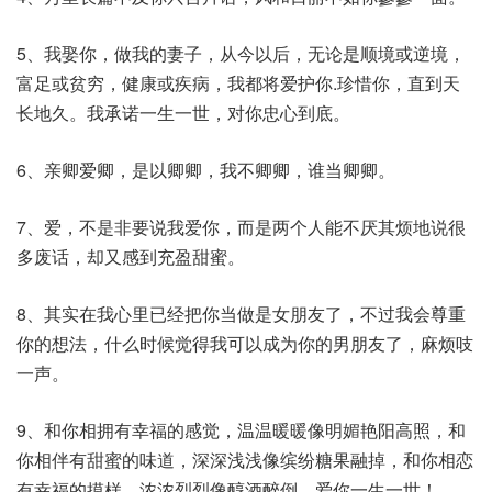
5、我娶你，做我的妻子，从今以后，无论是顺境或逆境，
富足或贫穷，健康或疾病，我都将爱护你.珍惜你，直到天
长地久。我承诺一生一世，对你忠心到底。
6、亲卿爱卿，是以卿卿，我不卿卿，谁当卿卿。
7、爱，不是非要说我爱你，而是两个人能不厌其烦地说很
多废话，却又感到充盈甜蜜。
8、其实在我心里已经把你当做是女朋友了，不过我会尊重
你的想法，什么时候觉得我可以成为你的男朋友了，麻烦吱
一声。
9、和你相拥有幸福的感觉，温温暖暖像明媚艳阳高照，和
你相伴有甜蜜的味道，深深浅浅像缤纷糖果融掉，和你相恋
有幸福的摸样，浓浓烈烈像醇酒醉倒。爱你一生一世！