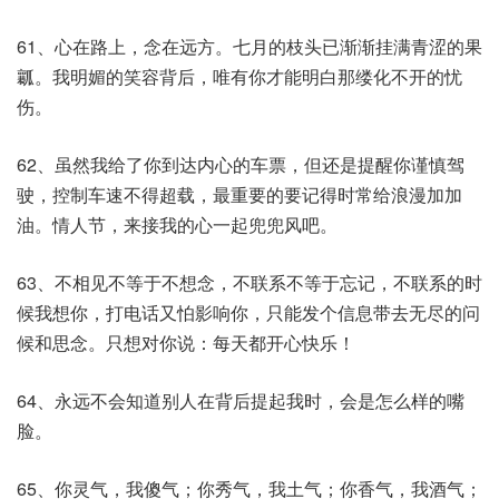
61、心在路上，念在远方。七月的枝头已渐渐挂满青涩的果
瓤。我明媚的笑容背后，唯有你才能明白那缕化不开的忧
伤。
62、虽然我给了你到达内心的车票，但还是提醒你谨慎驾
驶，控制车速不得超载，最重要的要记得时常给浪漫加加
油。情人节，来接我的心一起兜兜风吧。
63、不相见不等于不想念，不联系不等于忘记，不联系的时
候我想你，打电话又怕影响你，只能发个信息带去无尽的问
候和思念。只想对你说：每天都开心快乐！
64、永远不会知道别人在背后提起我时，会是怎么样的嘴
脸。
65、你灵气，我傻气；你秀气，我土气；你香气，我酒气；