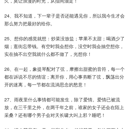
久，莫让浪漫的时光，从指间溜走！
24、我不知道，下一辈子是否还能遇见你，所以我今生才会
那么努力把最好的给你。
25、想你的感觉就想：炒菜没放盐；苹果不太甜；喝酒少了
烟；逛街忘带钱。有空时我会想你，没空时我会抽空想你，
实在抽不出空我就什么都不做了，光想你！
26、在一起，象提琴配对了弦，摩擦出甜蜜的音符，每一个
都在诉说不尽的情谊；离开你，用心事夯断了弦，飘荡出分
开的迷离，每一节都在流淌思念的愁意！
27、雨夜里什么事情都可能发生，除了爱情。爱情已被流
放，在三千里之外，在两千年之前，谁家的女子还会在陌上
采桑？还有哪个男子会对天长啸大叫上邪？睡吧！