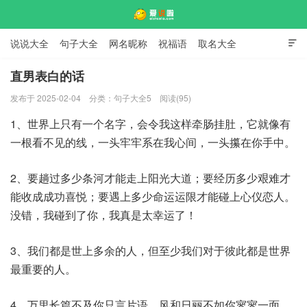
说说大全
句子大全
网名昵称
祝福语
取名大全

标语口号
签名大全
直男表白的话
发布于 2025-02-04
分类：
句子大全5
阅读(95)
爱说啦
1、世界上只有一个名字，会令我这样牵肠挂肚，它就像有
一根看不见的线，一头牢牢系在我心间，一头攥在你手中。
2、要趟过多少条河才能走上阳光大道；要经历多少艰难才
能收成成功喜悦；要遇上多少命运运限才能碰上心仪恋人。
没错，我碰到了你，我真是太幸运了！
3、我们都是世上多余的人，但至少我们对于彼此都是世界
最重要的人。
4、万里长篇不及你只言片语，风和日丽不如你寥寥一面。