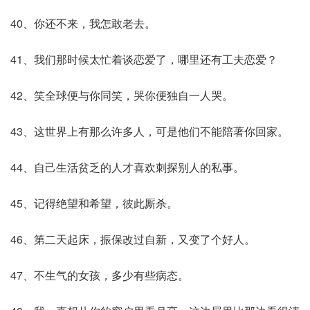
40、你还不来，我怎敢老去。
41、我们那时候太忙着谈恋爱了，哪里还有工夫恋爱？
42、笑全球便与你同笑，哭你便独自一人哭。
43、这世界上有那么许多人，可是他们不能陪著你回家。
44、自己生活贫乏的人才喜欢刺探别人的私事。
45、记得绝望和希望，彼此厮杀。
46、第二天起床，振保改过自新，又变了个好人。
47、不生气的女孩，多少有些病态。