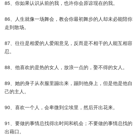
85、你如果认识从前的我，也许你会原谅现在的我。
86、人生就像一场舞会，教会你最初舞步的人却未必能陪你
走到散场。
87、往往是相爱的人爱闹意见，反而是不相干的人能互相容
忍。
88、他喜欢的是热的女人，放浪一点的，娶不得的女人。
89、她的身子从衣服里蹦出来，蹦到他身上，但是他是他自
己的主人。
90、喜欢一个人，会卑微到尘埃里，然后开出花来。
91、要做的事情总找得出时间和机会；不要做的事情总找的
出藉口。