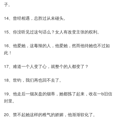
子。
14、曾经相遇，总胜过从未碰头。
15、你没听见过这句话么？女人有改变主张的权利。
16、他爱她，这毒辣的人，他爱她，然而他待她也不过如
此！
17、难道一个人变了心，就整个的人都变了？
18、世钧，我们再也回不去了。
19、他走后一烟灰盘的烟蒂，她都拣了起来，收在一b旧信
封里。
20、禁不起她这样的稚气的娇媚，他渐渐软化了。