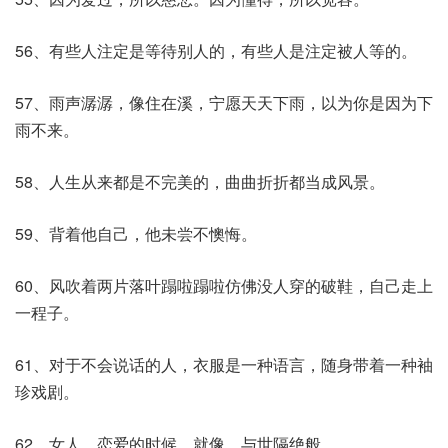
56、有些人注定是等待别人的，有些人是注定被人等的。
57、雨声潺潺，像住在溪，宁愿天天下雨，以为你是因为下
雨不来。
58、人生从来都是不完美的，曲曲折折都当成风景。
59、背着他自己，他未尝不懊悔。
60、风吹着两片落叶蹋啦蹋啦仿佛没人穿的破鞋，自己走上
一程子。
61、对于不会说话的人，衣服是一种语言，随身带着一种袖
珍戏剧。
62、女人，恋爱的时候，就像，与世隔绝般。