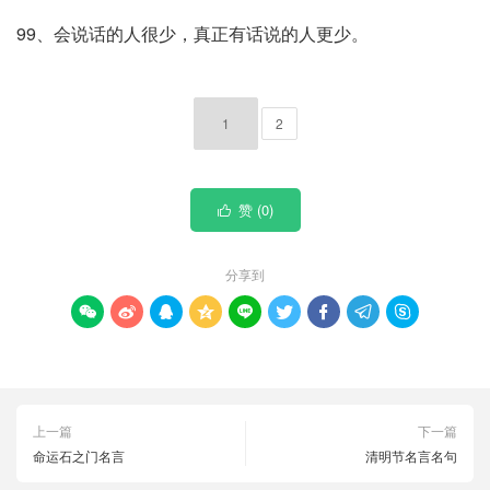
99、会说话的人很少，真正有话说的人更少。
1
2
赞 (
0
)

分享到









上一篇
下一篇
命运石之门名言
清明节名言名句