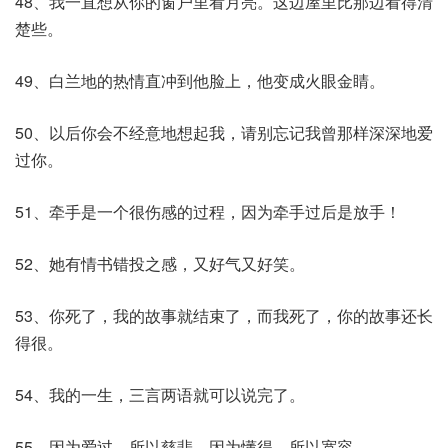
48、我一直想从你的窗户里看月亮。这边屋里比那边看得清
楚些。
49、白兰地的热情直冲到他脸上，他变成火眼金睛。
50、以后你会不经意地想起我，请别忘记我曾那样深深地爱
过你。
51、牵手是一个很伤感的过程，因为牵手过后是放手！
52、她有情书错投之感，又好气又好笑。
53、你死了，我的故事就结束了，而我死了，你的故事还长
得很。
54、我的一生，三言两语就可以说完了。
55、因为爱过，所以慈悲。因为懂得，所以宽容。