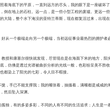
，照着海底下的平原，一直到远方的尽头，我的眼下是一座破坏了
门，倒在地上的石柱。远一点，是一些小型工程的废墟。更远一些
的大陆，整个水下淹没的亚特兰蒂斯，现在都复活过来，出现在
性，好从一个极端走向另一个极端，当初远征事业最热烈的拥护者
呢！教授和康塞尔很快就发现，尽管现在是在海面下米的地方，阳
海底，仿佛是透过光谱被曲折分析的光线一般，色彩纷呈美不胜收
也都染上了阳光的七彩，令人目不暇接。
合不拢，手已不能支撑我；我的嘴张着，抽搐着，满嘴都是咸咸的
，然后坠入深渊。
有的孤独，有的多姿多彩，不同的人有不同的生活追求；人生是一