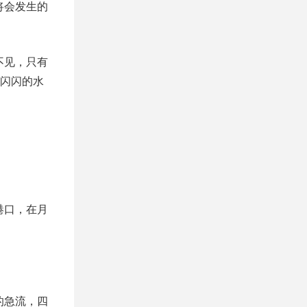
将会发生的
不见，只有
闪闪的水
港口，在月
的急流，四