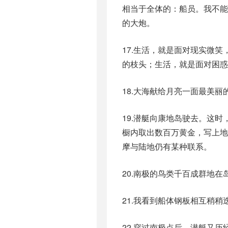
相当于全体的：船员。我不
的大炮。
17.生活，就是面对现实微
的枝头；生活，就是面对困惑
18.大海献给月亮一面最美
19.潜艇向康地岛驶去。这
橱内取出数百万黄金，写上
摩与陆地仍有某种联系。
20.南极的鸟类千百成群地
21.我看到船体钢板相互稍
22.穿过南极点后，潜艇又