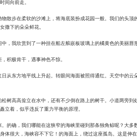
时间向前走。
类动物散步在柔软的沙滩上，将海底装扮成花园一般。我们的头顶
女撒下的朵朵鲜花。
瞬间中，我欣赏到了一种挂在船左舷嵌板玻璃上的橘黄色的美丽唇
蹈矩，积极肯干，遇事神色不惊。
轮红日从东方地平线上升起。转眼间海面被照得通红。天空中的云
大的松树高高耸立在水中，还有不少倒在路上的树干。小道两旁到
矗立着，似乎违反了重力平衡的原理。
主张。的确，我们哪能在这狭窄的海峡里碰到那条独角鲸呢？大多
它身体很大，海峡容不下它！的海面上，绕过这座孤岛。这是伸在