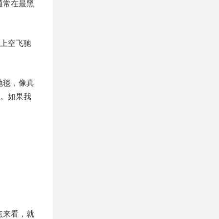
通常在最黑
原上空飞驰
地毯，像真
。如果我
点来看，就