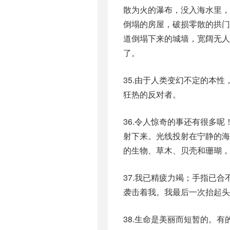
散为火的瀑布，没入海水里
倒塌的房屋，破损零散的拱
道倒塌下来的城墙，宽阔无人
了。
35.由于人类变幻不定的本
狂热的反对者。
36.令人惊奇的事还有很多
射下来。光线投射在宁静的
的生物、草木、贝壳和珊瑚，
37.我已精疲力竭；手指已
袭击着我。我最后一次抬起头
38.生命是美丽而短暂的。