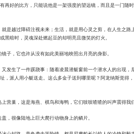
能有再好的比方，只能说他是一架强度的望远镜，而且是一门随时
笑，就是越过障碍注视未来；生活，就是用心灵之剪，在人生之路
或黑暗时，灵魂深处燃起豆的却明亮且微笑的灯火。
丽的镜子，它也许从没有如此美丽地映照出月亮的身影。
时，又发生了一件蹊跷事：随着凌晨潜艇窗前一个潜水人的出现，
地址，派人用小艇送走。这么多金子送到哪里呢？阿龙纳斯觉得，
在岛上营巢，这是海燕、棋鸟和海鸭，它们吱吱喳喳的叫声震得我
稍迭盖，很像陆地上巨大爬行动物身上的鳞片。
历经冰山封路、章鱼袭击等险情，都是尼摩船长以惊人的冷静和毅