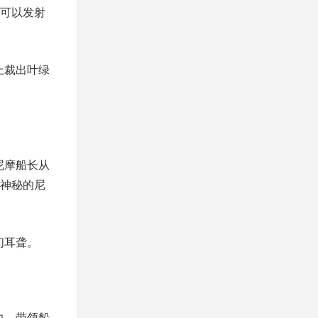
可以发射
上裁出叶绿
尼摩船长从
神秘的尼
们耳聋。
力，带领船