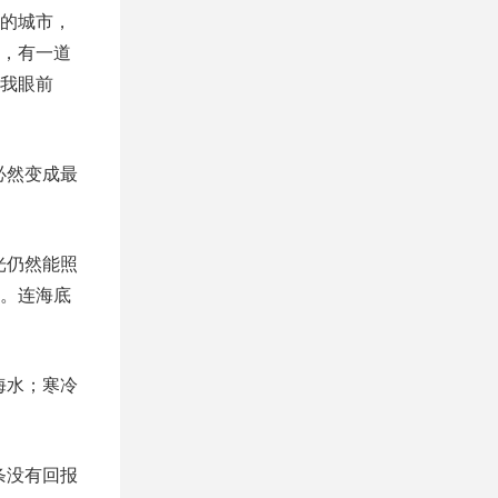
的城市，
，有一道
我眼前
必然变成最
光仍然能照
。连海底
海水；寒冷
条没有回报