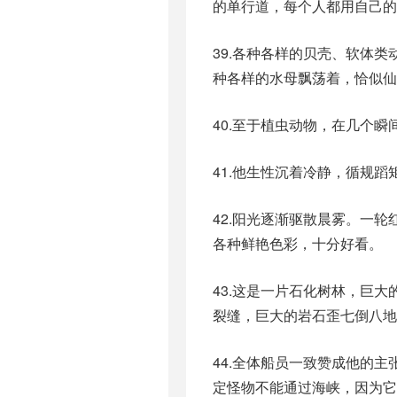
的单行道，每个人都用自己的
39.各种各样的贝壳、软体
种各样的水母飘荡着，恰似仙
40.至于植虫动物，在几个
41.他生性沉着冷静，循规
42.阳光逐渐驱散晨雾。一
各种鲜艳色彩，十分好看。
43.这是一片石化树林，巨
裂缝，巨大的岩石歪七倒八地
44.全体船员一致赞成他的
定怪物不能通过海峡，因为