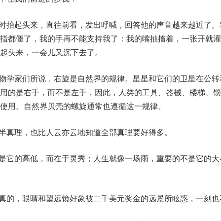
有时抬起头来，直往前看，发出呼喊，回答他的声音越来越近了。
手指都僵了，我的手再不能支持我了：我的嘴抽搐着，一张开就灌
起头来，一会儿又沉下去了。
生物学家们所说，右旋是自然界的规律。星星和它们的卫星在公转
使用的是右手，而不是左手，因此，人类的工具、器械、楼梯、锁
使用。自然界贝壳的螺旋通常也遵循这一规律。
一半真理，也比人云亦云地知道全部真理要好得多。
不是它的高低，而在于灵秀；人生就像一场雨，重要的不是它的大
。真的，眼睛和望远镜好象被二千美元奖金的远景所眩惑，一刻也