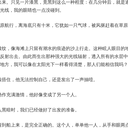
不出来。只见一片漆黑，竟黑到这么一种程度：在几分钟后，就是
光线，我的眼睛也一点没碰到。
西洋平原航行，离海底只有十米，它犹如一只气球，被风驱赶着在草
有皱纹，像海滩上只留有潮水的痕迹的沙上行走。这种眩人眼目的
地反射出去。由此而生出那种强大的光线辐射，透入所有的水层中
地方，我可以像在太阳光下一样看得清楚，那人们能相信我吗？
把脸捂住，他无法控制自己，还是发出了一声抽噎。
的动作充满激情，他好像变成了另一个人。
没入黑暗时，我们已经做好了出发的准备。
人请到船上来，是完全正确的。这个人，单单他一人，从手和眼两