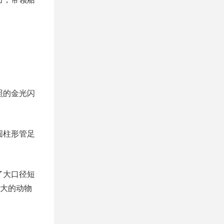
照的金光闪
圆柱形管足
了大口径短
大的动物