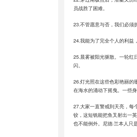
员战胜了困难。
23.不管愿意与否，我们必
24.我能为了完全个人的利
25.晨雾被阳光驱散。一轮
闪。
26.灯光照在这些色彩艳丽
在海水的涌动下摇曳。一些身
27.大家一直警戒到天亮，
铰，这短铣能把鱼叉射出一
也不能例外。尼德·兰本人只