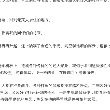
须折返，回到老实人居住的地方。
益，损害我的同伴们的将来。
红日冉冉升起，还上洒满了金色的阳光。高空飘逸着的浮云，也被
的珊瑚树枝上，造成各种各样的的迷人景象。我似乎看到这些膜性
似轻燕、游得像鸟儿飞一样的鱼，在珊瑚之间游来游去。
每个人都在准备战斗。各种打鱼的器械都摆在船栏杆边。二副装好
英里远，又装好了打开花弹的长沧，一击中就是致命伤，哪怕最强
是在那里磨他的鱼叉，鱼叉在他的手里就是件可怕的武器。