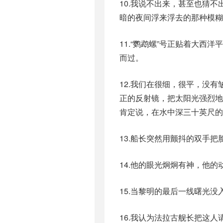
10.我说不出来，甚至也猜
暗的夜间浮来浮去的那种模糊
11.“鹦鹉螺”号正贴着大
而过。
12.我们在很细，很平，没
正的反射镜，把太阳光强烈
肯定说，在水中深三十英尺的
13.船长突然用颤抖的双手
14.他的眼光炯炯有神，他
15.当黎明的最后一线曙光
16.我认为法拉古舰长把这