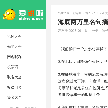
当前位置：
爱说啦
句子大全5
正文
>
>
海底两万里名句摘
发布于 2023-06-16
分类：
句子
说说大全
句子大全
1.我们躺在一个拱形翅藻群
网名昵称
2.在北边，日轮像个火球，
祝福语
3.在挪威沿岸一带的危险海
取名大全
这次穿过太平洋、印度洋、
标语口号
尼摩船长老是居住在他所选
者继续做和平的勘探工作！
签名大全
4.我相信您！前进！障碍阻
关于我们
|
免责声明