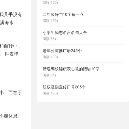
阅读(160)
我几乎没有
二年级好句10字短一点
阅读(169)
满海水：
小学生励志名言名句大全
阅读(66)
和自转中，
老年公寓推广语245个
、钟表弹
阅读(100)
赠送驾校锦旗表心意的赠语10字
阅读(91)
股权激励宣传口号205个
小，而在于
阅读(175)
不愿休息。