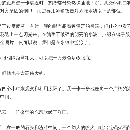
两船的距离进一步靠近时，鹦鹉螺号突然快速地下沉。我突然明白
对方坚固的钢甲，而是要用冲角攻击对方吃水线以下的部位。
不至于过度疲劳。有时，我的眼光想看透深沉的黑暗，但什么也看
浪花透出一点闪光来。在我手下破碎的明亮的水波，点缀在镜子般
金属片。真可以说，我们是在水银中游泳了。
他双眼相隔距离稍大，可以把一方景色尽收眼底。
怪，但他也是崇高伟大的。
只有四个小时来观察和利用太阳了。我一步一步地走向一个广阔的
中间。
里无云。一阵微弱的东风吹皱了洋面。
下面，在一般的石头和渣滓中间，一个阔大的喷火口吐出硫磺火石