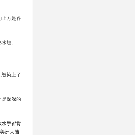
的上方是各
形水螅。
朵被染上了
处是深深的
数水手都肯
美洲大陆