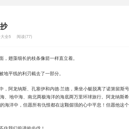
抄
大全5
阅读(77)
下面，翅藻细长的枝条像箭一样直立着。
已被地平线的利刃截去了一部分。
域中，阿龙纳斯、孔塞伊和内德·兰德，乘坐小艇脱离了诺第留斯
红海、地中海、南北两极海洋的海底两万里环球旅行。阿龙纳斯希
择的海洋中，但愿所有仇恨都在这颗倔强的心中平息！但愿他这个
挡不住我们前进的步伐！