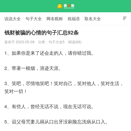
说说大全
句子大全
网名昵称
祝福语
取名大全

标语口号
签名大全
钱财被骗的心情的句子汇总92条
发布于 2023-05-09
分类：
句子大全5
阅读(69)
爱说啦
1、如果你是来了还会走的人，请你错过我。
2、带著一根烟，浪迹天涯。
3、笑吧，尽情地笑吧！笑对自己，笑对他人，笑对生活，
笑对一切！
4、有些人，曾经无话不说，现在无话可说。
5、诅父母咒妻儿祸从口出牙没刷脸忘洗病从口入。