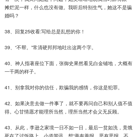
摊烂泥一样，什么也没有做。我听后特别生气，她这不是骗
婚吗？
38、回复25收看:写给总是乱想的你！
39、“不帮。”常清硬邦邦地吐出这两个字。
40、神人指著座位下面，张御史果然看见白金铺地，大概有
一千两的样子。
41、别拿我对你的信任，欺骗我的感情，你这是犯罪。
42、如果决意去做一件事了，就不要再问自己和别人值不值
得。心甘情愿才能理所当然，理所当然才会义无反顾。
43、从此，李逊之家境一日不如一日，最后一贫如洗，竟饿
死在了讨饭路上。小道闻讯，想“善有善报，恶有恶报，不