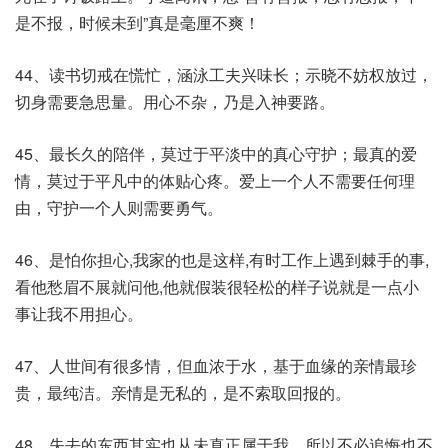
是不报，时候未到”真是毫厘不爽！
44、读书切戒在慌忙，涵泳工夫兴味长；示晓不妨权放过，
切身需要急思量。用心不杂，乃是入神要路。
45、最长久的陪伴，莫过于平淡中的真心守护；最真的爱
情，莫过于平凡中的体贴心疼。爱上一个人不需要任何理
由，守护一个人则需要勇气。
46、是怕你担心,我家的也是这样,有时工作上遇到棘手的事,
看他愁眉不展就问他,他就假装很轻松的样子说就是一点小
事让我不用担心。
47、人世间有很多情，但血浓于水，基于血缘的亲情最珍
贵，最纯洁。亲情是无私的，是不索取回报的。
48、失去的东西其实也从未真正属于我，所以不必追悔也不