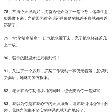
78、常清今天很高兴，沈霞给他介绍了一笔业务，这单生意
如果做下来，之前因为帮辛明还赌债借的钱差不多就都可以
还清了。
79、常清“咕咚咕咚”一口气把水灌下去，完了把水杯往茶几
上一放。
80、骗子的眼里永远只看到钱！
81、又过了一个多月，罗某工作调动一事仍无着落，意识到
受骗后，她遂向警方报案。
82、老天在给你制造坎坷的同时，也会赐给你一笔财富。
83、我以为你是在我心中的天涯海角，结果我悄悄地伸手触
碰，我俩之间那不坚实的联系也就无声地碎了。