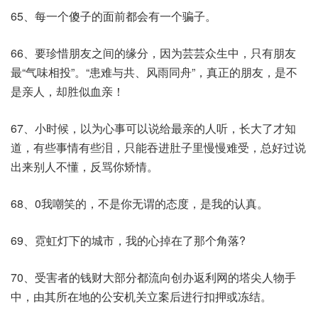
65、每一个傻子的面前都会有一个骗子。
66、要珍惜朋友之间的缘分，因为芸芸众生中，只有朋友
最“气味相投”。“患难与共、风雨同舟”，真正的朋友，是不
是亲人，却胜似血亲！
67、小时候，以为心事可以说给最亲的人听，长大了才知
道，有些事情有些泪，只能吞进肚子里慢慢难受，总好过说
出来别人不懂，反骂你矫情。
68、0我嘲笑的，不是你无谓的态度，是我的认真。
69、霓虹灯下的城市，我的心掉在了那个角落?
70、受害者的钱财大部分都流向创办返利网的塔尖人物手
中，由其所在地的公安机关立案后进行扣押或冻结。